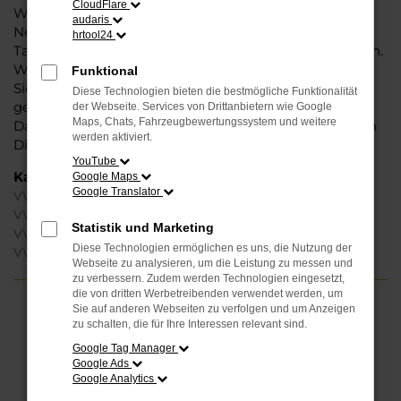
CloudFlare
Weise können Sie unbedenklich sowohl einen
audaris
Neuwagen als auch einen Gebrauchten, sowohl eine
hrtool24
Tageszulassung als auch einen Jahreswagen erwerben.
Wenn Sie sich für Steinböhmer entscheiden, erhalten
Funktional
Sie einen erheblichen Nachlass bzw. Rabatt und
Diese Technologien bieten die bestmögliche Funktionalität
genießen zudem einen außergewöhnlichen Service.
der Webseite. Services von Drittanbietern wie Google
Maps, Chats, Fahrzeugbewertungssystem und weitere
Das beginnt bei der Beratung und setzt sich mit vielen
werden aktiviert.
Dienstleistungen unserer Meisterwerkstatt fort.
YouTube
Kategorie
Google Maps
Google Translator
VW T-Roc Gebrauchtwagen Magdeburg
VW T-Roc Magdeburg
Statistik und Marketing
VW T-Roc Jahreswagen Magdeburg
Diese Technologien ermöglichen es uns, die Nutzung der
VW T-Roc Neuwagen Magdeburg
Webseite zu analysieren, um die Leistung zu messen und
zu verbessern. Zudem werden Technologien eingesetzt,
die von dritten Werbetreibenden verwendet werden, um
Sie auf anderen Webseiten zu verfolgen und um Anzeigen
FEHLER: NETWORK ERROR
zu schalten, die für Ihre Interessen relevant sind.
Google Tag Manager
Beim Laden ist ein Fehler aufgetreten.
Google Ads
Hier sind ein paar Tipps, die dir helfen können:
Google Analytics