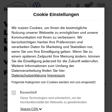
0
Zum
MENÜ
Hauptinhalt
Cookie Einstellungen
springen
VW T-ROC KAUFEN,
Wir nutzen Cookies, um Ihnen die bestmögliche
LEASEN, FINANZIEREN |
Nutzung unserer Webseite zu ermöglichen und unsere
Kommunikation mit Ihnen zu verbessern. Wir
LIEFERSERVICE NACH
berücksichtigen hierbei Ihre Präferenzen und
MAGDEBURG
verarbeiten Daten für Marketing und Statistiken nur,
wenn Sie uns Ihre Einwilligung geben. Wenn Sie zu
einem späteren Zeitpunkt Ihre Meinung ändern, können
VW T-ROC – IHR PERFEKTES
Sie die Einwilligung jederzeit für die Zukunft widerrufen.
Weitere Informationen zum Umfang der
Datenverarbeitung finden Sie hier:
FAHRZEUG FÜR MAGDEBURG
Datenschutzerklärung
Impressum
Folgende Kategorien von Cookies werden von uns eingesetzt:
Sie möchten in Magdeburg und Umgebung mobil sein
bzw. mobil bleiben. Unser Vorschlag ist ein VW T-Roc,
Essentiell
denn dieses Fahrzeug vereint eine ganze Reihe an
Diese Technologien sind erforderlich, um die
Vorzügen. Da ist zunächst einmal die Tradition des
Kernfunktionalität der Webseite zu gewährleisten.
Herstellers. Ein VW T-Roc für Magdeburg ist perfekt
Spaces CDN
verarbeitet und auf Langlebigkeit ausgelegt. Auf diese