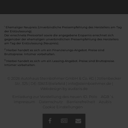
Ehemaliger Neupreis (Unverbindliche Preisempfehlung des Herstellers am Tag
1
der Erstzulassung).
Der errechnete Preisvorteil sowie die angegebene Ersparnis errechnet sich
gegenüber der ehemaligen unverbindlichen Preisempfehlung des Herstellers
am Tag der Erstzulassung (Neupreis).
2
Hierbei handelt es sich um ein Finanzierungs-Angebot. Preise sind
Bruttopreise. Irrtümer vorbehalten.
3
Hierbei handelt es sich um ein Leasing-Angebot. Preise sind Bruttopreise.
Irrtümer vorbehalten.
© 2026 Autohaus Steinböhmer GmbH & Co. KG | Jöllenbecker
Str. 325 | DE-33613 Bielefeld | info@steinboehmer.de |
Webdesign by audaris.de
Einladung zur Vorstellung des neuen ID. Polo
AGB´s
Impressum
Datenschutz
Barrierefreiheit
Azubis
Cookie Einstellungen