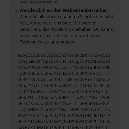
unterstützt werden.
Wende dich an den Webseitenbetreiber.
Wenn du alle oben genannten Schritte versucht
hast, kontaktiere uns bitte. Wir werden
versuchen, das Problem zu beheben. Du kannst
uns diesen Text schicken, um uns bei der
Fehlersuche zu unterstützen:
ewogICJuYW1lIjogIk5ldHdvcmtFcnJvciIs
CiAgImNvbmZpZyI6IHsKICAgICJtZXRob2Qi
OiAiR0VUIiwKICAgICJ1cmwiOiAiaHR0cHM6
Ly9hcGkueC5ha3MtcHJvZC5hdWRhcmlzLm5l
dC92MS9jbGllbnRzLzIxMTIvd2Vic2l0ZS12
ZWhpY2xlcz93ZWJzaXRlPTVlYTFlODZiNmQx
ZTU2YTUwMzZiY2VkYSZmaWx0ZXJbMF1bZmll
bGRdPWlzT3duJmZpbHRlclswXVt2YWx1ZV09
dHJ1ZSZmaWx0ZXJbMV1bZmllbGRdPW1vZGVs
JmZpbHRlclsxXVt2YWx1ZV09JTVCJTdCJTIy
YXVkYXJpc19pZCUyMiUzQSUyMjViODNlMzc3
OGE5YTUyMzAyNTAwMjMzMSUyMiU3RCU1RCZm
aWx0ZXJbMV1bb3BdPUlOJnNvcnRbMF1bZmll