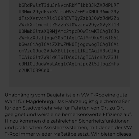
bGRdPWlzT3duJnNvcnRbMF1bb3JkZXJdPURF
U0Mmc29ydFsxXVtmaWVsZF09aXNUb3Amc29y
dFsxXVtvcmRlcl09REVTQyZzb3J0WzJdW2Zp
ZWxkXT1wcmljZSZzb3J0WzJdW29yZGVyXT1B
U0MmbGltaXQ9MjAmc2tpcD0wIiwKICAgICJo
ZWFkZXJzIjoge30sCiAgICAiYm9keSI6IG51
bGwsCiAgICAiZXhwZWN0IjogewogICAgICAi
cmVzcG9uc2VUeXBlIjogIiIKICAgIH0sCiAg
ICAidGltZW91dCI6IDAsCiAgICAicHJvZ3Jl
c3MiOiBudWxsLAogICAgInJpc2t5IjogZmFs
c2UKICB9Cn0=
Unabhängig vom Baujahr ist ein VW T-Roc eine gute
Wahl für Magdeburg. Das Fahrzeug ist gleichermaßen
für den Stadtverkehr wie für Fahrten von Ort zu Ort
geeignet und weist eine bemerkenswerte Effizienz auf.
Hinzu kommen die zahlreichen Sicherheitsfunktionen
und praktischen Assistenzsystemen, mit denen der VW
T-Roc immer wieder Maßstäbe setzt. Wir bieten dieses