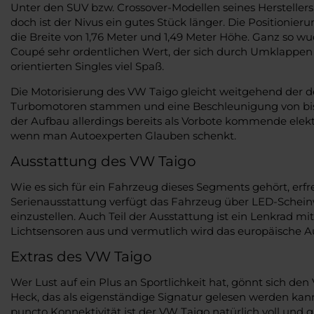
Unter den SUV bzw. Crossover-Modellen seines Herstellers,
doch ist der Nivus ein gutes Stück länger. Die Positionie
die Breite von 1,76 Meter und 1,49 Meter Höhe. Ganz so wuc
Coupé sehr ordentlichen Wert, der sich durch Umklappen de
orientierten Singles viel Spaß.
Die Motorisierung des VW Taigo gleicht weitgehend der de
Turbomotoren stammen und eine Beschleunigung von bis zu
der Aufbau allerdings bereits als Vorbote kommende elekt
wenn man Autoexperten Glauben schenkt.
Ausstattung des VW Taigo
Wie es sich für ein Fahrzeug dieses Segments gehört, erfr
Serienausstattung verfügt das Fahrzeug über LED-Schein
einzustellen. Auch Teil der Ausstattung ist ein Lenkrad
Lichtsensoren aus und vermutlich wird das europäische A
Extras des VW Taigo
Wer Lust auf ein Plus an Sportlichkeit hat, gönnt sich 
Heck, das als eigenständige Signatur gelesen werden kan
puncto Konnektivität ist der VW Taigo natürlich voll und 