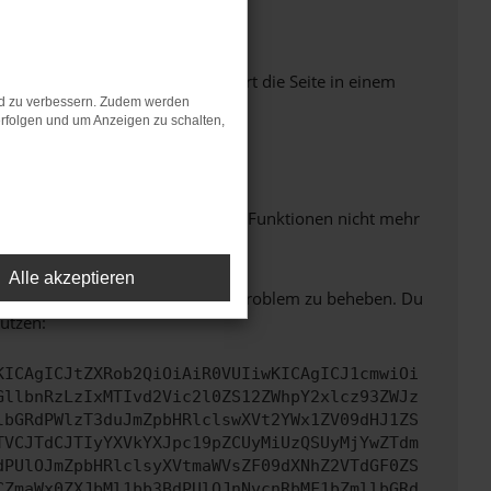
Seiten verhindern. Funktioniert die Seite in einem
nd zu verbessern. Zudem werden
rfolgen und um Anzeigen zu schalten,
m neuesten Stand sind.
 auch dazu führen, dass bestimmte Funktionen nicht mehr
Alle akzeptieren
bitte. Wir werden versuchen, das Problem zu beheben. Du
ützen:
KICAgICJtZXRob2QiOiAiR0VUIiwKICAgICJ1cmwiOi
GllbnRzLzIxMTIvd2Vic2l0ZS12ZWhpY2xlcz93ZWJz
lbGRdPWlzT3duJmZpbHRlclswXVt2YWx1ZV09dHJ1ZS
TVCJTdCJTIyYXVkYXJpc19pZCUyMiUzQSUyMjYwZTdm
dPUlOJmZpbHRlclsyXVtmaWVsZF09dXNhZ2VTdGF0ZS
CZmaWx0ZXJbMl1bb3BdPUlOJnNvcnRbMF1bZmllbGRd