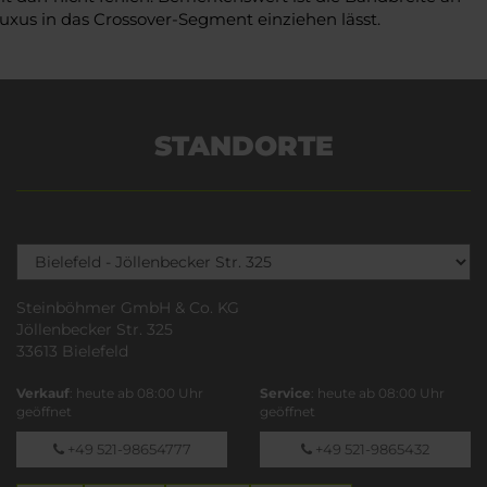
xus in das Crossover-Segment einziehen lässt.
STANDORTE
Steinböhmer GmbH & Co. KG
Jöllenbecker Str. 325
33613 Bielefeld
Verkauf
: heute ab 08:00 Uhr
Service
: heute ab 08:00 Uhr
geöffnet
geöffnet
+49 521-98654777
+49 521-9865432