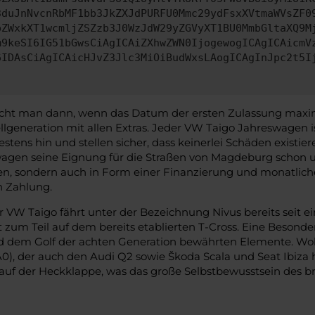
3duJnNvcnRbMF1bb3JkZXJdPURFU0Mmc29ydFsxXVtmaWVsZF0
pZWxkXT1wcmljZSZzb3J0WzJdW29yZGVyXT1BU0MmbGltaXQ9M
m9keSI6IG51bGwsCiAgICAiZXhwZWN0IjogewogICAgICAicmV
6IDAsCiAgICAicHJvZ3Jlc3MiOiBudWxsLAogICAgInJpc2t5I
ht man dann, wenn das Datum der ersten Zulassung maximal 
lgeneration mit allen Extras. Jeder VW Taigo Jahreswagen i
tens hin und stellen sicher, dass keinerlei Schäden existier
wagen seine Eignung für die Straßen von Magdeburg schon unt
nen, sondern auch in Form einer Finanzierung und monatli
n Zahlung.
er VW Taigo fährt unter der Bezeichnung Nivus bereits seit
 zum Teil auf dem bereits etablierten T-Cross. Eine Besonde
 dem Golf der achten Generation bewährten Elemente. Wohl
, der auch den Audi Q2 sowie Škoda Scala und Seat Ibiza he
uf der Heckklappe, was das große Selbstbewusstsein des br