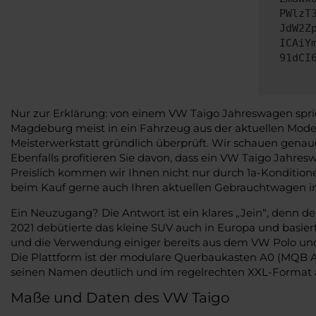
PWlzT
JdW2Z
ICAiY
91dCI
Nur zur Erklärung: von einem VW Taigo Jahreswagen spric
Magdeburg meist in ein Fahrzeug aus der aktuellen Model
Meisterwerkstatt gründlich überprüft. Wir schauen genaues
Ebenfalls profitieren Sie davon, dass ein VW Taigo Jahres
Preislich kommen wir Ihnen nicht nur durch 1a-Konditio
beim Kauf gerne auch Ihren aktuellen Gebrauchtwagen i
Ein Neuzugang? Die Antwort ist ein klares „Jein“, denn d
2021 debütierte das kleine SUV auch in Europa und basiert
und die Verwendung einiger bereits aus dem VW Polo und
Die Plattform ist der modulare Querbaukasten A0 (MQB A0)
seinen Namen deutlich und im regelrechten XXL-Format a
Maße und Daten des VW Taigo