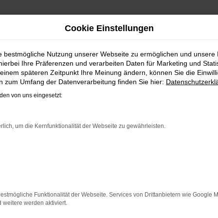
Cookie Einstellungen
| LIEFERSERVICE NACH M
ie bestmögliche Nutzung unserer Webseite zu ermöglichen und unsere
hierbei Ihre Präferenzen und verarbeiten Daten für Marketing und Stati
IELLEICHT BALD IM VW TAIGO 
einem späteren Zeitpunkt Ihre Meinung ändern, können Sie die Einwillig
en zum Umfang der Datenverarbeitung finden Sie hier:
Datenschutzerkl
 wird schnell fündig. Das Fahrzeug ist wie geschaffen f
en von uns eingesetzt:
Detail. Hinzu kommt, dass in puncto Ausstattung in dieser 
widerspiegelt. Und dann ist da noch das Design, dass Kenner
e perfekte Wahl, alldieweil Sie gegenüber einem Neuwagen 
rlich, um die Kernfunktionalität der Webseite zu gewährleisten.
ER: NETWORK ERROR
n ist ein Fehler aufgetreten.
estmögliche Funktionalität der Webseite. Services von Drittanbietern wie Google 
 ein paar Tipps, die dir helfen können:
eitere werden aktiviert.