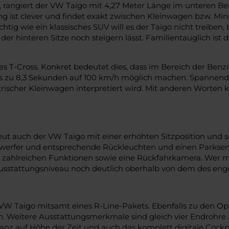
 rangiert der VW Taigo mit 4,27 Meter Länge im unteren Bere
rung ist clever und findet exakt zwischen Kleinwagen bzw. M
htig wie ein klassisches SUV will es der Taigo nicht treiben
r hinteren Sitze noch steigern lässt. Familientauglich ist 
s T-Cross. Konkret bedeutet dies, dass im Bereich der Benzi
 8,3 Sekunden auf 100 km/h möglich machen. Spannend ist 
rischer Kleinwagen interpretiert wird. Mit anderen Worten k
eut auch der VW Taigo mit einer erhöhten Sitzposition und so
werfer und entsprechende Rückleuchten und einen Parksenso
 mit zahlreichen Funktionen sowie eine Rückfahrkamera. Wer
usstattungsniveau noch deutlich oberhalb von dem des enge
den VW Taigo mitsamt eines R-Line-Pakets. Ebenfalls zu de
n. Weitere Ausstattungsmerkmale sind gleich vier Endrohre
ganz auf Höhe der Zeit und auch das komplett digitale Cockp