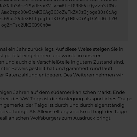
9aXNUb3Amc29ydFsxXVtvcmRlcl09REVTQyZzb3J0Wz
jAmc2tpcD0wIiwKICAgICJoZWFkZXJzIjoge30sCiAg
zcG9uc2VUeXBlIjogIiIKICAgIH0sCiAgICAidGltZW
jogZmFsc2UKICB9Cn0=
ein Jahr zurückliegt. Auf diese Weise steigen Sie in
st perfekt eingefahren und wurde in unserer
en und auch die Verschleißteile in gutem Zustand sind.
er Beweis gestellt hat und garantiert rund läuft.
cher Ratenzahlung entgegen. Des Weiteren nehmen wir
 einigen Jahren auf dem südamerikanischen Markt. Ende
rheit des VW Taigo ist die Auslegung als sportliches Coupé
gemerkt: der Taigo ist durch und durch eigenständig.
rvorbringt. Als Alleinstellungsmerkmal trägt der Taigo
asilianischen Wolfsburgers zum Ausdruck bringt.