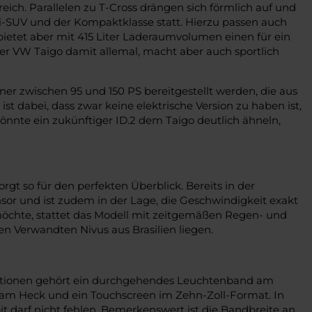
ich. Parallelen zu T-Cross drängen sich förmlich auf und
ini-SUV und der Kompaktklasse statt. Hierzu passen auch
, bietet aber mit 415 Liter Laderaumvolumen einen für ein
der VW Taigo damit allemal, macht aber auch sportlich
ner zwischen 95 und 150 PS bereitgestellt werden, die aus
dabei, dass zwar keine elektrische Version zu haben ist,
önnte ein zukünftiger ID.2 dem Taigo deutlich ähneln,
rgt so für den perfekten Überblick. Bereits in der
r und ist zudem in der Lage, die Geschwindigkeit exakt
 möchte, stattet das Modell mit zeitgemäßen Regen- und
n Verwandten Nivus aus Brasilien liegen.
n Optionen gehört ein durchgehendes Leuchtenband am
 am Heck und ein Touchscreen im Zehn-Zoll-Format. In
it darf nicht fehlen. Bemerkenswert ist die Bandbreite an