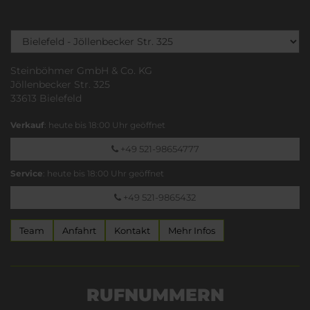
Steinböhmer GmbH & Co. KG
Jöllenbecker Str. 325
33613 Bielefeld
Verkauf
: heute bis 18:00 Uhr geöffnet
+49 521-98654777
Service
: heute bis 18:00 Uhr geöffnet
+49 521-9865432
Team
Anfahrt
Kontakt
Mehr Infos
RUFNUMMERN