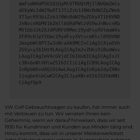
dmFsdWVdPSU1QiUyMlVTRUQlMjIlNUQmZmls
dGVyWzJdW29wXT1JTiZzb3J0WzBdW2ZpZWxk
XT1pc093biZzb3J0WzBdW29yZGVyXT1ERVND
JnNvcnRbMV1bZmllbGRdPWlzVG9wJnNvcnRb
MV1bb3JkZXJdPURFU0Mmc29ydFsyXVtmaWVs
ZF09cHJpY2Umc29ydFsyXVtvcmRlcl09QVND
JmxpbWl0PTIwJnNraXA9MCIsCiAgICAiaGVh
ZGVycyI6IHt9LAogICAgImJvZHkiOiBudWxs
LAogICAgImV4cGVjdCI6IHsKICAgICAgInJl
c3BvbnNlVHlwZSI6ICIiCiAgICB9LAogICAg
InRpbWVvdXQiOiAwLAogICAgInByb2dyZXNz
IjogbnVsbCwKICAgICJyaXNreSI6IGZhbHNl
CiAgfQp9
VW Golf Gebrauchtwagen zu kaufen, hat immer auch
mit Vertrauen zu tun. Wir verraten Ihnen kein
Geheimnis, wenn wir darauf hinweisen, dass wir seit
1930 für Kundinnen und Kunden aus Minden tätig sind.
Hinzu kommt, dass wir in unserer Meisterwerkstatt
jedes Fahrzeug genauestens in Augenschein nehmen