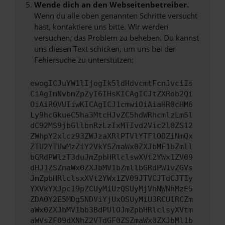
Wende dich an den Webseitenbetreiber.
Wenn du alle oben genannten Schritte versucht
hast, kontaktiere uns bitte. Wir werden
versuchen, das Problem zu beheben. Du kannst
uns diesen Text schicken, um uns bei der
Fehlersuche zu unterstützen:
ewogICJuYW1lIjogIk5ldHdvcmtFcnJvciIs
CiAgImNvbmZpZyI6IHsKICAgICJtZXRob2Qi
OiAiR0VUIiwKICAgICJ1cmwiOiAiaHR0cHM6
Ly9hcGkueC5ha3MtcHJvZC5hdWRhcmlzLm5l
dC92MS9jbGllbnRzLzIxMTIvd2Vic2l0ZS12
ZWhpY2xlcz93ZWJzaXRlPTVlYTFlODZiNmQx
ZTU2YTUwMzZiY2VkYSZmaWx0ZXJbMF1bZmll
bGRdPWlzT3duJmZpbHRlclswXVt2YWx1ZV09
dHJ1ZSZmaWx0ZXJbMV1bZmllbGRdPW1vZGVs
JmZpbHRlclsxXVt2YWx1ZV09JTVCJTdCJTIy
YXVkYXJpc19pZCUyMiUzQSUyMjVhNWNhMzE5
ZDA0Y2E5MDg5NDViYjUxOSUyMiU3RCU1RCZm
aWx0ZXJbMV1bb3BdPUlOJmZpbHRlclsyXVtm
aWVsZF09dXNhZ2VTdGF0ZSZmaWx0ZXJbMl1b