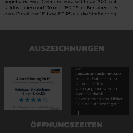
angeboten wird. Gefahren wird seit Ende 2020 mit
Mildhybriden und 130 oder 150 PS als Benziner oder
dem Diesel, der 115 bzw. 150 PS auf die Straße bringt.
AUSZEICHNUNGEN
Es wird versucht, Inhalte
von
apps.autohauskenner.de
zu laden. Dabei können
Daten an Dritte
weitergegeben werden.
Wenn Sie damit
einverstanden sind, klicken
Sie bitte auf "Bestätigen".
Bestätigen
ÖFFNUNGSZEITEN