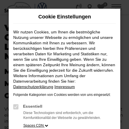
0
Zum
MENÜ
Hauptinhalt
Cookie Einstellungen
springen
VW GOLF
Wir nutzen Cookies, um Ihnen die bestmögliche
GEBRAUCHTWAGEN |
Nutzung unserer Webseite zu ermöglichen und unsere
Kommunikation mit Ihnen zu verbessern. Wir
LIEFERSERVICE NACH
berücksichtigen hierbei Ihre Präferenzen und
MINDEN
verarbeiten Daten für Marketing und Statistiken nur,
wenn Sie uns Ihre Einwilligung geben. Wenn Sie zu
einem späteren Zeitpunkt Ihre Meinung ändern, können
MIT RABATT DURCH MINDEN
Sie die Einwilligung jederzeit für die Zukunft widerrufen.
Weitere Informationen zum Umfang der
Datenverarbeitung finden Sie hier:
MIT DEM VW GOLF
Datenschutzerklärung
Impressum
GEBRAUCHTWAGEN
Folgende Kategorien von Cookies werden von uns eingesetzt:
Essentiell
VW Golf Gebrauchtwagen liegen im Trend und das hat
Diese Technologien sind erforderlich, um die
einen vergleichsweise einfachen Grund. Ob für Fahrten
Kernfunktionalität der Webseite zu gewährleisten.
in und um Minden oder längere Strecken: es existieren
Spaces CDN
schlichtweg kaum Fahrzeuge, die diesem Modell das