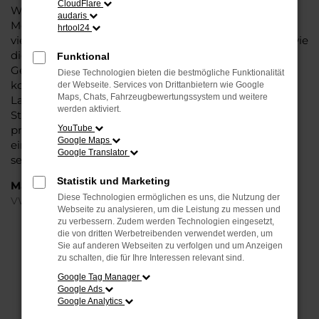
CloudFlare
Wasser reichen können. Die Qualität steht in jeder
audaris
Modellgeneration außer Frage. Hinzu kommen die
hrtool24
vielfältigen Möglichkeiten einer Individualisierung sowie
die zahlreichen Assistenzsysteme. Ein VW Golf
Funktional
Gebrauchtwagen für Minden ist ein Fahrzeug, wie es
Diese Technologien bieten die bestmögliche Funktionalität
kompletter nicht sein könnte und überzeugt durch
der Webseite. Services von Drittanbietern wie Google
Maps, Chats, Fahrzeugbewertungssystem und weitere
Langlebigkeit und einen sehr soliden Werterhalt. Bei
werden aktiviert.
Steinböhmer kommt hinzu, dass Sie sich über einen
preislichen Nachlass freuen dürfen und beim Kauf auf
YouTube
Google Maps
ein Unternehmen mit mehr als 80 Jahren Erfahrung
Google Translator
setzen.
Statistik und Marketing
Marken
Diese Technologien ermöglichen es uns, die Nutzung der
VW
Webseite zu analysieren, um die Leistung zu messen und
zu verbessern. Zudem werden Technologien eingesetzt,
die von dritten Werbetreibenden verwendet werden, um
FEHLER: NETWORK ERROR
Sie auf anderen Webseiten zu verfolgen und um Anzeigen
zu schalten, die für Ihre Interessen relevant sind.
Beim Laden ist ein Fehler aufgetreten.
Google Tag Manager
Hier sind ein paar Tipps, die dir helfen können:
Google Ads
Google Analytics
Überprüfe deine Firewall und deine