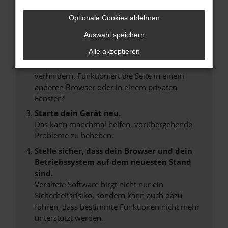
Internetverbindung.
Laden andere Webseiten, zum Beispiel deine
Optionale Cookies ablehnen
Suchmaschine?
Auswahl speichern
Prüfe deine Browsererweiterungen.
Alle akzeptieren
Manche Erweiterungen, wie Werbeblocker,
können das Laden bestimmter Seiten
verhindern. Funktioniert die Seite in einem
anderen Browser oder in einem privaten
Fenster?
Starte dein Gerät neu.
Das kann manchmal helfen, vorübergehende
Probleme zu beheben.
Stelle sicher, dass dein Browser und dein
Betriebssystem auf dem neuesten Stand
sind.
Veraltete Software birgt nicht nur ein
Sicherheitsrisiko, sondern kann auch dazu
führen, dass bestimmte Funktionen nicht mehr
unterstützt werden.