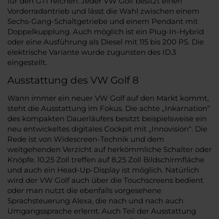
für den GTI reichen. Jeder VW Golf besitzt einen
Vorderradantrieb und lässt die Wahl zwischen einem
Sechs-Gang-Schaltgetriebe und einem Pendant mit
Doppelkupplung. Auch möglich ist ein Plug-In-Hybrid
oder eine Ausführung als Diesel mit 115 bis 200 PS. Die
elektrische Variante wurde zugunsten des ID.3
eingestellt.
Ausstattung des VW Golf 8
Wann immer ein neuer VW Golf auf den Markt kommt,
steht die Ausstattung im Fokus. Die achte „Inkarnation“
des kompakten Dauerläufers besitzt beispielsweise ein
neu entwickeltes digitales Cockpit mit „Innovision“. Die
Rede ist von Widescreen-Technik und dem
weitgehenden Verzicht auf herkömmliche Schalter oder
Knöpfe. 10,25 Zoll treffen auf 8,25 Zoll Bildschirmfläche
und auch ein Head-Up-Display ist möglich. Natürlich
wird der VW Golf auch über die Touchscreens bedient
oder man nutzt die ebenfalls vorgesehene
Sprachsteuerung Alexa, die nach und nach auch
Umgangssprache erlernt. Auch Teil der Ausstattung