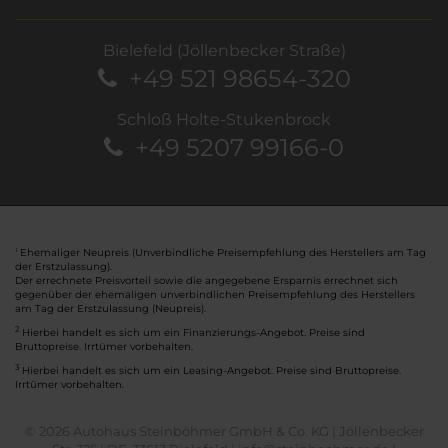
Bielefeld (Jöllenbecker Straße)
+49 521 98654-320
Schloß Holte-Stukenbrock
+49 5207 99166-0
Ehemaliger Neupreis (Unverbindliche Preisempfehlung des Herstellers am Tag
1
der Erstzulassung).
Der errechnete Preisvorteil sowie die angegebene Ersparnis errechnet sich
gegenüber der ehemaligen unverbindlichen Preisempfehlung des Herstellers
am Tag der Erstzulassung (Neupreis).
2
Hierbei handelt es sich um ein Finanzierungs-Angebot. Preise sind
Bruttopreise. Irrtümer vorbehalten.
3
Hierbei handelt es sich um ein Leasing-Angebot. Preise sind Bruttopreise.
Irrtümer vorbehalten.
© 2026 Autohaus Steinböhmer GmbH & Co. KG | Jöllenbecker