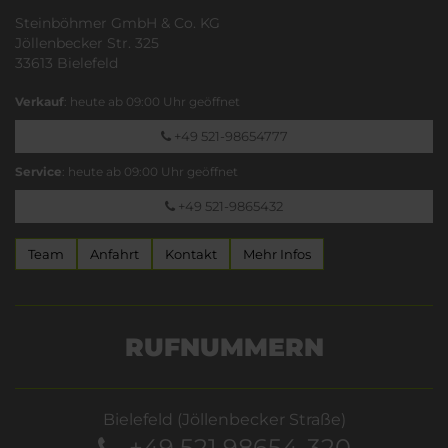
Steinböhmer GmbH & Co. KG
Jöllenbecker Str. 325
33613 Bielefeld
Verkauf
: heute ab 09:00 Uhr geöffnet
+49 521-98654777
Service
: heute ab 09:00 Uhr geöffnet
+49 521-9865432
Team
Anfahrt
Kontakt
Mehr Infos
RUFNUMMERN
Bielefeld (Jöllenbecker Straße)
+49 521 98654-320