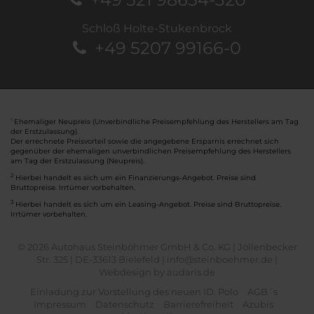
Schloß Holte-Stukenbrock
+49 5207 99166-0
Ehemaliger Neupreis (Unverbindliche Preisempfehlung des Herstellers am Tag
1
der Erstzulassung).
Der errechnete Preisvorteil sowie die angegebene Ersparnis errechnet sich
gegenüber der ehemaligen unverbindlichen Preisempfehlung des Herstellers
am Tag der Erstzulassung (Neupreis).
2
Hierbei handelt es sich um ein Finanzierungs-Angebot. Preise sind
Bruttopreise. Irrtümer vorbehalten.
3
Hierbei handelt es sich um ein Leasing-Angebot. Preise sind Bruttopreise.
Irrtümer vorbehalten.
© 2026 Autohaus Steinböhmer GmbH & Co. KG | Jöllenbecker
Str. 325 | DE-33613 Bielefeld | info@steinboehmer.de |
Webdesign by audaris.de
Einladung zur Vorstellung des neuen ID. Polo
AGB´s
Impressum
Datenschutz
Barrierefreiheit
Azubis