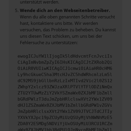
unterstützt werden.
Wende dich an den Webseitenbetreiber.
Wenn du alle oben genannten Schritte versucht
hast, kontaktiere uns bitte. Wir werden
versuchen, das Problem zu beheben. Du kannst
uns diesen Text schicken, um uns bei der
Fehlersuche zu unterstützen:
ewogICJuYW1lIjogIk5ldHdvcmtFcnJvciIs
CiAgImNvbmZpZyI6IHsKICAgICJtZXRob2Qi
OiAiR0VUIiwKICAgICJ1cmwiOiAiaHR0cHM6
Ly9hcGkueC5ha3MtcHJvZC5hdWRhcmlzLm5l
dC92MS9jbGllbnRzLzIxMTIvd2Vic2l0ZS12
ZWhpY2xlcz93ZWJzaXRlPTVlYTFlODZiNmQx
ZTU2YTUwMzZiY2VkYSZmaWx0ZXJbMF1bZmll
bGRdPWlzT3duJmZpbHRlclswXVt2YWx1ZV09
dHJ1ZSZmaWx0ZXJbMV1bZmllbGRdPW1vZGVs
JmZpbHRlclsxXVt2YWx1ZV09JTVCJTdCJTIy
YXVkYXJpc19pZCUyMiUzQSUyMjVhNWNhMzE5
ZDA0Y2E5MDg5NDViYjUxOSUyMiU3RCU1RCZm
aWx0ZXJbMV1bb3BdPUlOJnNvcnRbMF1bZmll