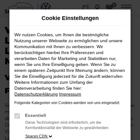
0
Zum
MENÜ
Hauptinhalt
Cookie Einstellungen
springen
VW GOLF KAUFEN,
Wir nutzen Cookies, um Ihnen die bestmögliche
LEASEN, FINANZIEREN |
Nutzung unserer Webseite zu ermöglichen und unsere
Kommunikation mit Ihnen zu verbessern. Wir
LIEFERSERVICE NACH
berücksichtigen hierbei Ihre Präferenzen und
MINDEN
verarbeiten Daten für Marketing und Statistiken nur,
wenn Sie uns Ihre Einwilligung geben. Wenn Sie zu
einem späteren Zeitpunkt Ihre Meinung ändern, können
VW GOLF – IHR PERFEKTES
Sie die Einwilligung jederzeit für die Zukunft widerrufen.
Weitere Informationen zum Umfang der
Datenverarbeitung finden Sie hier:
FAHRZEUG FÜR MINDEN
Datenschutzerklärung
Impressum
Folgende Kategorien von Cookies werden von uns eingesetzt:
Sie möchten in Minden und Umgebung mobil sein bzw.
mobil bleiben. Unser Vorschlag ist ein VW Golf, denn
Essentiell
dieses Fahrzeug vereint eine ganze Reihe an Vorzügen.
Diese Technologien sind erforderlich, um die
Da ist zunächst einmal die Tradition des Herstellers. Ein
Kernfunktionalität der Webseite zu gewährleisten.
VW Golf für Minden ist perfekt verarbeitet und auf
Spaces CDN
Langlebigkeit ausgelegt. Auf diese Weise können Sie