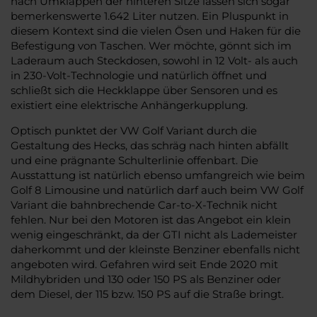
nach Umklappen der hinteren Sitze lassen sich sogar
bemerkenswerte 1.642 Liter nutzen. Ein Pluspunkt in
diesem Kontext sind die vielen Ösen und Haken für die
Befestigung von Taschen. Wer möchte, gönnt sich im
Laderaum auch Steckdosen, sowohl in 12 Volt- als auch
in 230-Volt-Technologie und natürlich öffnet und
schließt sich die Heckklappe über Sensoren und es
existiert eine elektrische Anhängerkupplung.
Optisch punktet der VW Golf Variant durch die
Gestaltung des Hecks, das schräg nach hinten abfällt
und eine prägnante Schulterlinie offenbart. Die
Ausstattung ist natürlich ebenso umfangreich wie beim
Golf 8 Limousine und natürlich darf auch beim VW Golf
Variant die bahnbrechende Car-to-X-Technik nicht
fehlen. Nur bei den Motoren ist das Angebot ein klein
wenig eingeschränkt, da der GTI nicht als Lademeister
daherkommt und der kleinste Benziner ebenfalls nicht
angeboten wird. Gefahren wird seit Ende 2020 mit
Mildhybriden und 130 oder 150 PS als Benziner oder
dem Diesel, der 115 bzw. 150 PS auf die Straße bringt.