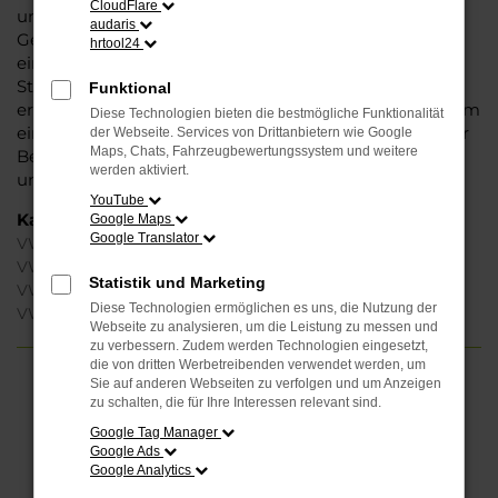
CloudFlare
unbedenklich sowohl einen Neuwagen als auch einen
audaris
Gebrauchten, sowohl eine Tageszulassung als auch
hrtool24
einen Jahreswagen erwerben. Wenn Sie sich für
Steinböhmer entscheiden, erhalten Sie einen
Funktional
erheblichen Nachlass bzw. Rabatt und genießen zudem
Diese Technologien bieten die bestmögliche Funktionalität
einen außergewöhnlichen Service. Das beginnt bei der
der Webseite. Services von Drittanbietern wie Google
Maps, Chats, Fahrzeugbewertungssystem und weitere
Beratung und setzt sich mit vielen Dienstleistungen
werden aktiviert.
unserer Meisterwerkstatt fort.
YouTube
Kategorie
Google Maps
Google Translator
VW Golf Gebrauchtwagen Minden
VW Golf Minden
Statistik und Marketing
VW Golf Jahreswagen Minden
Diese Technologien ermöglichen es uns, die Nutzung der
VW Golf Neuwagen Minden
Webseite zu analysieren, um die Leistung zu messen und
zu verbessern. Zudem werden Technologien eingesetzt,
die von dritten Werbetreibenden verwendet werden, um
Sie auf anderen Webseiten zu verfolgen und um Anzeigen
FEHLER: NETWORK ERROR
zu schalten, die für Ihre Interessen relevant sind.
Google Tag Manager
Beim Laden ist ein Fehler aufgetreten.
Google Ads
Hier sind ein paar Tipps, die dir helfen können:
Google Analytics