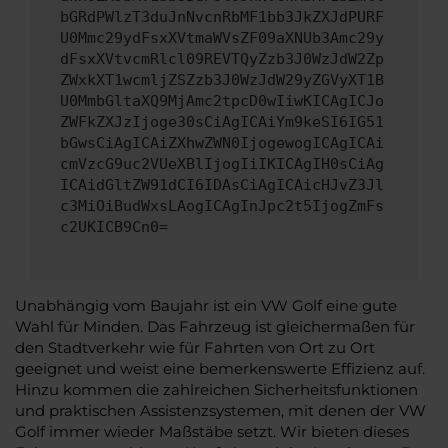
bGRdPWlzT3duJnNvcnRbMF1bb3JkZXJdPURF
U0Mmc29ydFsxXVtmaWVsZF09aXNUb3Amc29y
dFsxXVtvcmRlcl09REVTQyZzb3J0WzJdW2Zp
ZWxkXT1wcmljZSZzb3J0WzJdW29yZGVyXT1B
U0MmbGltaXQ9MjAmc2tpcD0wIiwKICAgICJo
ZWFkZXJzIjoge30sCiAgICAiYm9keSI6IG51
bGwsCiAgICAiZXhwZWN0IjogewogICAgICAi
cmVzcG9uc2VUeXBlIjogIiIKICAgIH0sCiAg
ICAidGltZW91dCI6IDAsCiAgICAicHJvZ3Jl
c3MiOiBudWxsLAogICAgInJpc2t5IjogZmFs
c2UKICB9Cn0=
Unabhängig vom Baujahr ist ein VW Golf eine gute
Wahl für Minden. Das Fahrzeug ist gleichermaßen für
den Stadtverkehr wie für Fahrten von Ort zu Ort
geeignet und weist eine bemerkenswerte Effizienz auf.
Hinzu kommen die zahlreichen Sicherheitsfunktionen
und praktischen Assistenzsystemen, mit denen der VW
Golf immer wieder Maßstäbe setzt. Wir bieten dieses