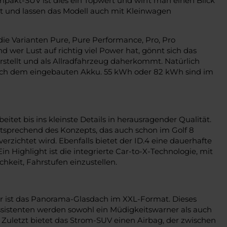
ompakt-SUV ist dies ein Topwert und wirft man einen Blick
det und lassen das Modell auch mit Kleinwagen
ie Varianten Pure, Pure Performance, Pro, Pro
wer Lust auf richtig viel Power hat, gönnt sich das
rstellt und als Allradfahrzeug daherkommt. Natürlich
h nach dem eingebauten Akku. 55 kWh oder 82 kWh sind im
tet bis ins kleinste Details in herausragender Qualität.
ntsprechend des Konzepts, das auch schon im Golf 8
rzichtet wird. Ebenfalls bietet der ID.4 eine dauerhafte
 Highlight ist die integrierte Car-to-X-Technologie, mit
hkeit, Fahrstufen einzustellen.
rfür ist das Panorama-Glasdach im XXL-Format. Dieses
ssistenten werden sowohl ein Müdigkeitswarner als auch
Zuletzt bietet das Strom-SUV einen Airbag, der zwischen