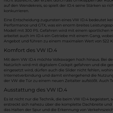
nicht ausreicht, der erzielt durch das Umklappen der Rück
auf den Wendekreis, so spielt der ID.4 seine Stärken so r
konkurrieren.
Eine Entscheidung zugunsten eines VW ID.4 bedeutet kein
Performance und GTX, was ein enorm breites Leistungsspek
Modell mit 300 PS. Gefahren wird mit einem sportlichen H
arbeitet auch im ID.4 ein Getriebe mit einem Gang, wobe
Angebot und führen zu einem maximalen Wert von 522 K
Komfort des VW ID.4
Mit dem VW ID.4 möchte Volkswagen hoch hinaus. Bei der Ver
Natürlich wird mit digitalem Cockpit gefahren und die ge
eingesetzt wird, dürfen auch die Slider nicht fehlen, wohi
Internetverbindung und damit einhergehend die Nutzung di
der VW die Tür zu einem neuen Zeitalter aufstößt. Auch Tei
Ausstattung des VW ID.4
Es ist nicht nur die Technik, die beim VW ID.4 begeistert
erstreckt sich nahezu über die komplette Dachbreite und
das Halten der Spur und die Erkennung von Verkehrszeich