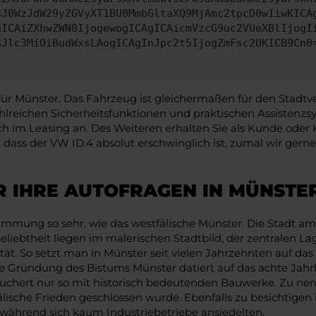
3J0WzJdW29yZGVyXT1BU0MmbGltaXQ9MjAmc2tpcD0wIiwKICA
gICAiZXhwZWN0IjogewogICAgICAicmVzcG9uc2VUeXBlIjogI
3Jlc3MiOiBudWxsLAogICAgInJpc2t5IjogZmFsc2UKICB9Cn0
ür Münster. Das Fahrzeug ist gleichermaßen für den Stadtve
hlreichen Sicherheitsfunktionen und praktischen Assisten
ch im Leasing an. Des Weiteren erhalten Sie als Kunde oder 
en, dass der VW ID.4 absolut erschwinglich ist, zumal wir 
R IHRE AUTOFRAGEN IN MÜNSTE
immung so sehr, wie das westfälische Münster. Die Stadt 
 Beliebtheit liegen im malerischen Stadtbild, der zentralen
t. So setzt man in Münster seit vielen Jahrzehnten auf das 
ie Gründung des Bistums Münster datiert auf das achte Jahrh
chert nur so mit historisch bedeutenden Bauwerke. Zu nenn
sche Frieden geschlossen wurde. Ebenfalls zu besichtigen is
 während sich kaum Industriebetriebe ansiedelten.