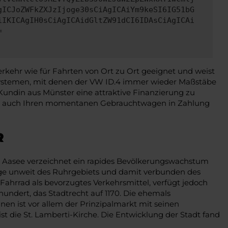
gICJoZWFkZXJzIjoge30sCiAgICAiYm9keSI6IG51bG
iIKICAgIH0sCiAgICAidGltZW91dCI6IDAsCiAgICAi
=
rkehr wie für Fahrten von Ort zu Ort geeignet und weist
zsystemen, mit denen der VW ID.4 immer wieder Maßstäbe
Kundin aus Münster eine attraktive Finanzierung zu
gerne auch Ihren momentanen Gebrauchtwagen in Zahlung
R
am Aasee verzeichnet ein rapides Bevölkerungswachstum
 Lage unweit des Ruhrgebiets und damit verbunden des
Fahrrad als bevorzugtes Verkehrsmittel, verfügt jedoch
undert, das Stadtrecht auf 1170. Die ehemals
en ist vor allem der Prinzipalmarkt mit seinen
t die St. Lamberti-Kirche. Die Entwicklung der Stadt fand