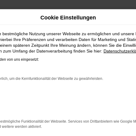
Cookie Einstellungen
, FINANZIEREN | LIEFERSE
ie bestmögliche Nutzung unserer Webseite zu ermöglichen und unsere
hierbei Ihre Präferenzen und verarbeiten Daten für Marketing und Stati
HRZEUG FÜR MÜNSTER
einem späteren Zeitpunkt Ihre Meinung ändern, können Sie die Einwillig
en zum Umfang der Datenverarbeitung finden Sie hier:
Datenschutzerkl
il bleiben. Unser Vorschlag ist ein VW ID.4, denn dieses F
en von uns eingesetzt:
4 für Münster ist perfekt verarbeitet und auf Langlebigkeit 
 Tageszulassung als auch einen Jahreswagen erwerben. Wenn
em einen außergewöhnlichen Service. Das beginnt bei der B
rlich, um die Kernfunktionalität der Webseite zu gewährleisten.
ER: NETWORK ERROR
n ist ein Fehler aufgetreten.
estmögliche Funktionalität der Webseite. Services von Drittanbietern wie Google 
 ein paar Tipps, die dir helfen können:
eitere werden aktiviert.