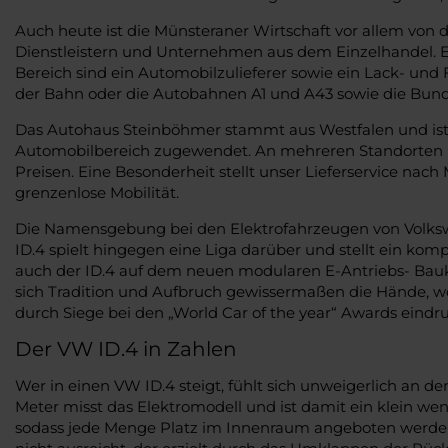
Auch heute ist die Münsteraner Wirtschaft vor allem von 
Dienstleistern und Unternehmen aus dem Einzelhandel. Eb
Bereich sind ein Automobilzulieferer sowie ein Lack- u
der Bahn oder die Autobahnen A1 und A43 sowie die Bund
Das Autohaus Steinböhmer stammt aus Westfalen und ist 
Automobilbereich zugewendet. An mehreren Standorten bet
Preisen. Eine Besonderheit stellt unser Lieferservice na
grenzenlose Mobilität.
Die Namensgebung bei den Elektrofahrzeugen von Volkswa
ID.4 spielt hingegen eine Liga darüber und stellt ein kom
auch der ID.4 auf dem neuen modularen E-Antriebs- Bauka
sich Tradition und Aufbruch gewissermaßen die Hände, wob
durch Siege bei den „World Car of the year“ Awards eindru
Der VW ID.4 in Zahlen
Wer in einen VW ID.4 steigt, fühlt sich unweigerlich an de
Meter misst das Elektromodell und ist damit ein klein wen
sodass jede Menge Platz im Innenraum angeboten werden.