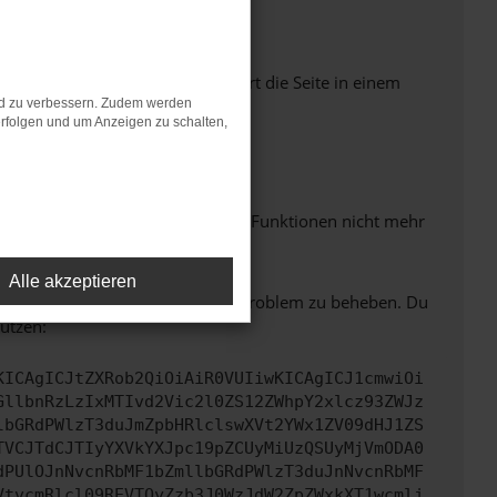
Seiten verhindern. Funktioniert die Seite in einem
nd zu verbessern. Zudem werden
rfolgen und um Anzeigen zu schalten,
m neuesten Stand sind.
 auch dazu führen, dass bestimmte Funktionen nicht mehr
Alle akzeptieren
bitte. Wir werden versuchen, das Problem zu beheben. Du
ützen:
KICAgICJtZXRob2QiOiAiR0VUIiwKICAgICJ1cmwiOi
GllbnRzLzIxMTIvd2Vic2l0ZS12ZWhpY2xlcz93ZWJz
lbGRdPWlzT3duJmZpbHRlclswXVt2YWx1ZV09dHJ1ZS
TVCJTdCJTIyYXVkYXJpc19pZCUyMiUzQSUyMjVmODA0
dPUlOJnNvcnRbMF1bZmllbGRdPWlzT3duJnNvcnRbMF
VtvcmRlcl09REVTQyZzb3J0WzJdW2ZpZWxkXT1wcmlj