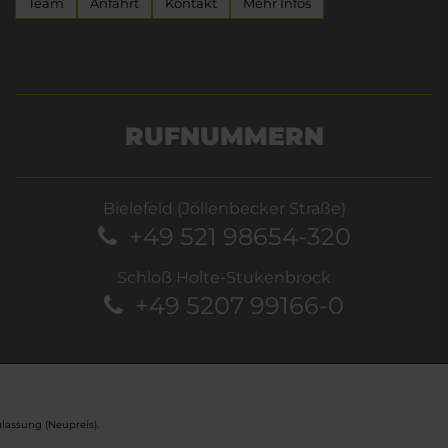
Team
Anfahrt
Kontakt
Mehr Infos
RUFNUMMERN
Bielefeld (Jöllenbecker Straße)
+49 521 98654-320
Schloß Holte-Stukenbrock
+49 5207 99166-0
lassung (Neupreis).