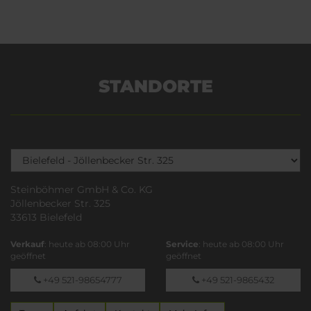
STANDORTE
Steinböhmer GmbH & Co. KG
Jöllenbecker Str. 325
33613 Bielefeld
Verkauf
: heute ab 08:00 Uhr
Service
: heute ab 08:00 Uhr
geöffnet
geöffnet
+49 521-98654777
+49 521-9865432