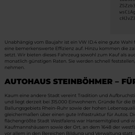
ZSZzb
wsCiA
cHJvZ
Unabhängig vom Baujahr ist ein VW ID.4 eine gute Wahl f
eine bemerkenswerte Effizienz auf. Hinzu kommen die za
setzt. Wir bieten dieses Fahrzeug sowohl zum Kauf als au
monatlich günstigen Raten. Sie werden schnell feststell
nehmen.
AUTOHAUS STEINBÖHMER – FÜ
Kaum eine andere Stadt vereint Tradition und Aufbruchst
und liegt derzeit bei 315.000 Einwohnern. Gründe für die
Ballungsgebiets Rhein-Ruhr sowie der hohen Lebensqualitä
gleichermaßen über einen gute Infrastruktur für Autos. D
flächengrößte Stadt Westfalens war Hansemitglied und wu
Kaufmannshäusern sowie der Ort, an dem 1648 der westfäli
vor allem in den Bereichen Bildung und Verwaltung statt,