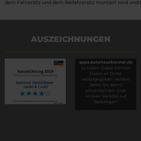
dem Fahrersitz und dem Beifahrersitz montiert wird und 
AUSZEICHNUNGEN
Es wird versucht, Inhalte
von
apps.autohauskenner.de
zu laden. Dabei können
Daten an Dritte
weitergegeben werden.
Wenn Sie damit
einverstanden sind,
klicken Sie bitte auf
"Bestätigen".
Bestätigen