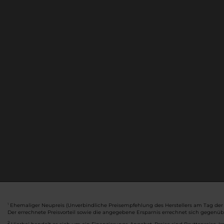
Ehemaliger Neupreis (Unverbindliche Preisempfehlung des Herstellers am Tag der 
1
Der errechnete Preisvorteil sowie die angegebene Ersparnis errechnet sich gegenü
2