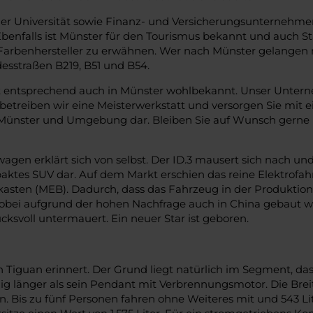
der Universität sowie Finanz- und Versicherungsunternehmen
enfalls ist Münster für den Tourismus bekannt und auch Sta
nd Farbenhersteller zu erwähnen. Wer nach Münster gelange
esstraßen B219, B51 und B54.
entsprechend auch in Münster wohlbekannt. Unser Unterneh
reiben wir eine Meisterwerkstatt und versorgen Sie mit e
ch Münster und Umgebung dar. Bleiben Sie auf Wunsch gerne 
gen erklärt sich von selbst. Der ID.3 mausert sich nach u
paktes SUV dar. Auf dem Markt erschien das reine Elektrofah
sten (MEB). Dadurch, dass das Fahrzeug in der Produktions
ei aufgrund der hohen Nachfrage auch in China gebaut wird.
cksvoll untermauert. Ein neuer Star ist geboren.
n Tiguan erinnert. Der Grund liegt natürlich im Segment, das 
ig länger als sein Pendant mit Verbrennungsmotor. Die Breit
 Bis zu fünf Personen fahren ohne Weiteres mit und 543 L