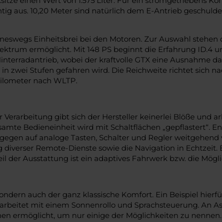
sitze einen Wert von 1.575 Liter. Für ein stromgetriebens K
ichtig aus. 10,20 Meter sind natürlich dem E-Antrieb geschul
eswegs Einheitsbrei bei den Motoren. Zur Auswahl stehen d
trum ermöglicht. Mit 148 PS beginnt die Erfahrung ID.4 und 
interradantrieb, wobei der kraftvolle GTX eine Ausnahme da
i in zwei Stufen gefahren wird. Die Reichweite richtet sic
ilometer nach WLTP.
arbeitung gibt sich der Hersteller keinerlei Blöße und arbei
samte Bedieneinheit wird mit Schaltflächen „gepflastert“. E
ngegen auf analoge Tasten, Schalter und Regler weitgehend ve
verser Remote-Dienste sowie die Navigation in Echtzeit. Ein
l der Ausstattung ist ein adaptives Fahrwerk bzw. die Möglic
, sondern auch der ganz klassische Komfort. Ein Beispiel hie
 arbeitet mit einem Sonnenrollo und Sprachsteuerung. An A
en ermöglicht, um nur einige der Möglichkeiten zu nennen. 