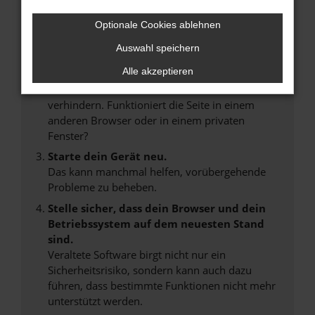
Internetverbindung.
Laden andere Webseiten, zum Beispiel deine
Optionale Cookies ablehnen
Suchmaschine?
Auswahl speichern
Prüfe deine Browsererweiterungen.
Alle akzeptieren
Manche Erweiterungen, wie Werbeblocker,
können das Laden bestimmter Seiten
verhindern. Funktioniert die Seite in einem
anderen Browser oder in einem privaten
Fenster?
Starte dein Gerät neu.
Das kann manchmal helfen, vorübergehende
Probleme zu beheben.
Stelle sicher, dass dein Browser und dein
Betriebssystem auf dem neuesten Stand
sind.
Veraltete Software birgt nicht nur ein
Sicherheitsrisiko, sondern kann auch dazu
führen, dass bestimmte Funktionen nicht mehr
unterstützt werden.