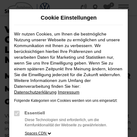
0
Zum
MENÜ
Hauptinhalt
Cookie Einstellungen
springen
VW ID.5
Wir nutzen Cookies, um Ihnen die bestmögliche
GEBRAUCHTWAGEN |
Nutzung unserer Webseite zu ermöglichen und unsere
Kommunikation mit Ihnen zu verbessern. Wir
LIEFERSERVICE NACH
berücksichtigen hierbei Ihre Präferenzen und
MÜNSTER
verarbeiten Daten für Marketing und Statistiken nur,
wenn Sie uns Ihre Einwilligung geben. Wenn Sie zu
einem späteren Zeitpunkt Ihre Meinung ändern, können
MIT RABATT DURCH MÜNSTER
Sie die Einwilligung jederzeit für die Zukunft widerrufen.
Weitere Informationen zum Umfang der
Datenverarbeitung finden Sie hier:
MIT DEM VW ID.5
Datenschutzerklärung
Impressum
GEBRAUCHTWAGEN
Folgende Kategorien von Cookies werden von uns eingesetzt:
Essentiell
VW ID.5 Gebrauchtwagen liegen im Trend und das hat
Diese Technologien sind erforderlich, um die
einen vergleichsweise einfachen Grund. Ob für Fahrten
Kernfunktionalität der Webseite zu gewährleisten.
in und um Münster oder längere Strecken: es existieren
Spaces CDN
schlichtweg kaum Fahrzeuge, die diesem Modell das