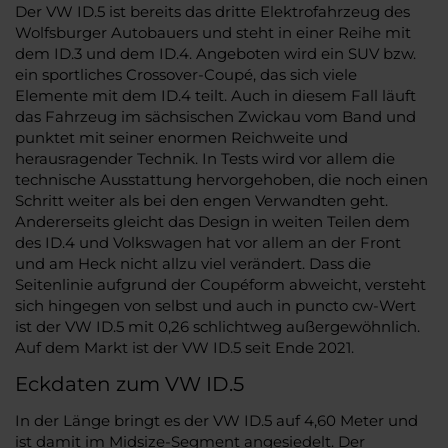
Der VW ID.5 ist bereits das dritte Elektrofahrzeug des
Wolfsburger Autobauers und steht in einer Reihe mit
dem ID.3 und dem ID.4. Angeboten wird ein SUV bzw.
ein sportliches Crossover-Coupé, das sich viele
Elemente mit dem ID.4 teilt. Auch in diesem Fall läuft
das Fahrzeug im sächsischen Zwickau vom Band und
punktet mit seiner enormen Reichweite und
herausragender Technik. In Tests wird vor allem die
technische Ausstattung hervorgehoben, die noch einen
Schritt weiter als bei den engen Verwandten geht.
Andererseits gleicht das Design in weiten Teilen dem
des ID.4 und Volkswagen hat vor allem an der Front
und am Heck nicht allzu viel verändert. Dass die
Seitenlinie aufgrund der Coupéform abweicht, versteht
sich hingegen von selbst und auch in puncto cw-Wert
ist der VW ID.5 mit 0,26 schlichtweg außergewöhnlich.
Auf dem Markt ist der VW ID.5 seit Ende 2021.
Eckdaten zum VW ID.5
In der Länge bringt es der VW ID.5 auf 4,60 Meter und
ist damit im Midsize-Segment angesiedelt. Der