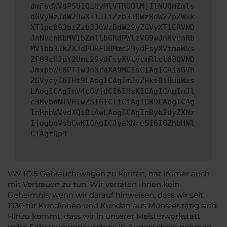
dmFsdWVdPSU1QiUyMlVTRUQlMjIlNUQmZmls
dGVyWzJdW29wXT1JTiZzb3J0WzBdW2ZpZWxk
XT1pc093biZzb3J0WzBdW29yZGVyXT1ERVND
JnNvcnRbMV1bZmllbGRdPWlzVG9wJnNvcnRb
MV1bb3JkZXJdPURFU0Mmc29ydFsyXVtmaWVs
ZF09cHJpY2Umc29ydFsyXVtvcmRlcl09QVND
JmxpbWl0PTIwJnNraXA9MCIsCiAgICAiaGVh
ZGVycyI6IHt9LAogICAgImJvZHkiOiBudWxs
LAogICAgImV4cGVjdCI6IHsKICAgICAgInJl
c3BvbnNlVHlwZSI6ICIiCiAgICB9LAogICAg
InRpbWVvdXQiOiAwLAogICAgInByb2dyZXNz
IjogbnVsbCwKICAgICJyaXNreSI6IGZhbHNl
CiAgfQp9
VW ID.5 Gebrauchtwagen zu kaufen, hat immer auch
mit Vertrauen zu tun. Wir verraten Ihnen kein
Geheimnis, wenn wir darauf hinweisen, dass wir seit
1930 für Kundinnen und Kunden aus Münster tätig sind.
Hinzu kommt, dass wir in unserer Meisterwerkstatt
jedes Fahrzeug genauestens in Augenschein nehmen