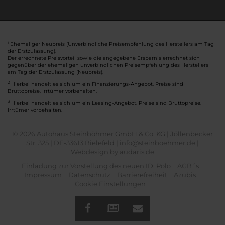
Ehemaliger Neupreis (Unverbindliche Preisempfehlung des Herstellers am Tag
1
der Erstzulassung).
Der errechnete Preisvorteil sowie die angegebene Ersparnis errechnet sich
gegenüber der ehemaligen unverbindlichen Preisempfehlung des Herstellers
am Tag der Erstzulassung (Neupreis).
2
Hierbei handelt es sich um ein Finanzierungs-Angebot. Preise sind
Bruttopreise. Irrtümer vorbehalten.
3
Hierbei handelt es sich um ein Leasing-Angebot. Preise sind Bruttopreise.
Irrtümer vorbehalten.
© 2026 Autohaus Steinböhmer GmbH & Co. KG | Jöllenbecker
Str. 325 | DE-33613 Bielefeld | info@steinboehmer.de |
Webdesign by audaris.de
Einladung zur Vorstellung des neuen ID. Polo
AGB´s
Impressum
Datenschutz
Barrierefreiheit
Azubis
Cookie Einstellungen