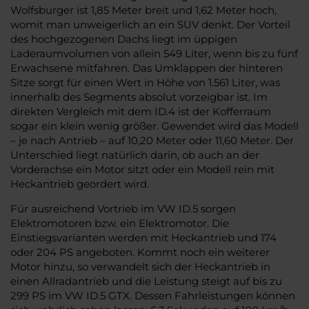
Wolfsburger ist 1,85 Meter breit und 1,62 Meter hoch,
womit man unweigerlich an ein SUV denkt. Der Vorteil
des hochgezogenen Dachs liegt im üppigen
Laderaumvolumen von allein 549 Liter, wenn bis zu fünf
Erwachsene mitfahren. Das Umklappen der hinteren
Sitze sorgt für einen Wert in Höhe von 1.561 Liter, was
innerhalb des Segments absolut vorzeigbar ist. Im
direkten Vergleich mit dem ID.4 ist der Kofferraum
sogar ein klein wenig größer. Gewendet wird das Modell
– je nach Antrieb – auf 10,20 Meter oder 11,60 Meter. Der
Unterschied liegt natürlich darin, ob auch an der
Vorderachse ein Motor sitzt oder ein Modell rein mit
Heckantrieb geordert wird.
Für ausreichend Vortrieb im VW ID.5 sorgen
Elektromotoren bzw. ein Elektromotor. Die
Einstiegsvarianten werden mit Heckantrieb und 174
oder 204 PS angeboten. Kommt noch ein weiterer
Motor hinzu, so verwandelt sich der Heckantrieb in
einen Allradantrieb und die Leistung steigt auf bis zu
299 PS im VW ID.5 GTX. Dessen Fahrleistungen können