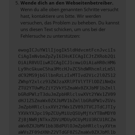
Wende dich an den Webseitenbetreiber.
Wenn du alle oben genannten Schritte versucht
hast, kontaktiere uns bitte. Wir werden
versuchen, das Problem zu beheben. Du kannst
uns diesen Text schicken, um uns bei der
Fehlersuche zu unterstützen:
ewogICJuYW1lIjogIk5ldHdvcmtFcnJvciIs
CiAgImNvbmZpZyI6IHsKICAgICJtZXRob2Qi
OiAiR0VUIiwKICAgICJ1cmwiOiAiaHR0cHM6
Ly9hcGkueC5ha3MtcHJvZC5hdWRhcmlzLm5l
dC92MS9jbGllbnRzLzIxMTIvd2Vic2l0ZS12
ZWhpY2xlcz93ZWJzaXRlPTVlYTFlODZiNmQx
ZTU2YTUwMzZiY2VkYSZmaWx0ZXJbMF1bZmll
bGRdPWlzT3duJmZpbHRlclswXVt2YWx1ZV09
dHJ1ZSZmaWx0ZXJbMV1bZmllbGRdPW1vZGVs
JmZpbHRlclsxXVt2YWx1ZV09JTVCJTdCJTIy
YXVkYXJpc19pZCUyMiUzQSUyMjYxYTBmMDY0
ZjBjNWRjNTkxZDViMDUyOCUyMiU3RCU1RCZm
aWx0ZXJbMV1bb3BdPUlOJmZpbHRlclsyXVtm
aWVsZF09dXNhZ2VTdGF0ZSZmaWx0ZXJbMl1b