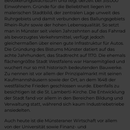
Bevölkerungswachstum und liegt derzeit bei 315.000
Einwohnern. Gründe für die Beliebtheit liegen im
malerischen Stadtbild, der zentralen Lage unweit des
Ruhrgebiets und damit verbunden des Ballungsgebiets
Rhein-Ruhr sowie der hohen Lebensqualität. So setzt
man in Münster seit vielen Jahrzehnten auf das Fahrrad
als bevorzugtes Verkehrsmittel, verfügt jedoch
gleichermaßen über einen gute Infrastruktur für Autos.
Die Gründung des Bistums Münster datiert auf das
achte Jahrhundert, das Stadtrecht auf 1170. Die ehemals
flächengrößte Stadt Westfalens war Hansemitglied und
wuchert nur so mit historisch bedeutenden Bauwerke.
Zu nennen ist vor allem der Prinzipalmarkt mit seinen
Kaufmannshäusern sowie der Ort, an dem 1648 der
westfälische Frieden geschlossen wurde. Ebenfalls zu
besichtigen ist die St. Lamberti-Kirche. Die Entwicklung
der Stadt fand vor allem in den Bereichen Bildung und
Verwaltung statt, während sich kaum Industriebetriebe
ansiedelten.
Auch heute ist die Münsteraner Wirtschaft vor allem
von der Universität sowie Finanz- und