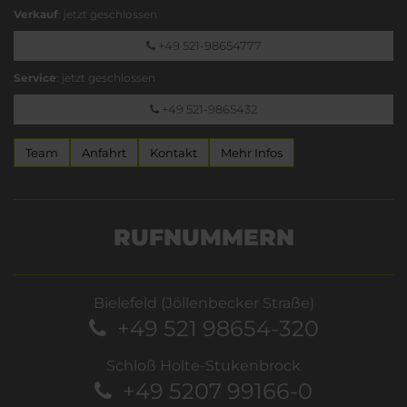
Verkauf
: jetzt geschlossen
+49 521-98654777
Service
: jetzt geschlossen
+49 521-9865432
Team
Anfahrt
Kontakt
Mehr Infos
RUFNUMMERN
Bielefeld (Jöllenbecker Straße)
+49 521 98654-320
Schloß Holte-Stukenbrock
+49 5207 99166-0