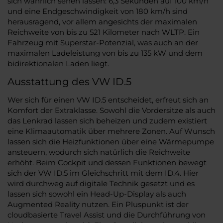
sich wahrlich sehen lassen: 6,3 Sekunden auf 100 km/h
und eine Endgeschwindigkeit von 180 km/h sind
herausragend, vor allem angesichts der maximalen
Reichweite von bis zu 521 Kilometer nach WLTP. Ein
Fahrzeug mit Superstar-Potenzial, was auch an der
maximalen Ladeleistung von bis zu 135 kW und dem
bidirektionalen Laden liegt.
Ausstattung des VW ID.5
Wer sich für einen VW ID.5 entscheidet, erfreut sich an
Komfort der Extraklasse. Sowohl die Vordersitze als auch
das Lenkrad lassen sich beheizen und zudem existiert
eine Klimaautomatik über mehrere Zonen. Auf Wunsch
lassen sich die Heizfunktionen über eine Wärmepumpe
ansteuern, wodurch sich natürlich die Reichweite
erhöht. Beim Cockpit und dessen Funktionen bewegt
sich der VW ID.5 im Gleichschritt mit dem ID.4. Hier
wird durchweg auf digitale Technik gesetzt und es
lassen sich sowohl ein Head-Up-Display als auch
Augmented Reality nutzen. Ein Pluspunkt ist der
cloudbasierte Travel Assist und die Durchführung von