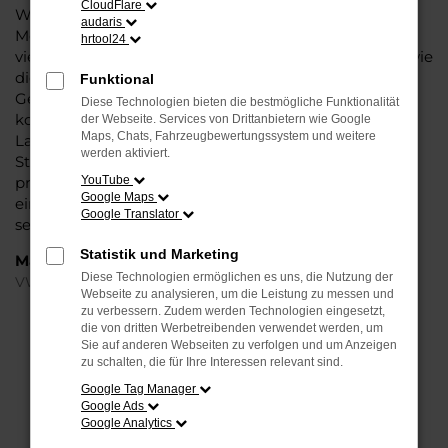
CloudFlare
Wasser reichen können. Die Qualität steht in jeder
audaris
Modellgeneration außer Frage. Hinzu kommen die
hrtool24
vielfältigen Möglichkeiten einer Individualisierung sowie
die zahlreichen Assistenzsysteme. Ein VW ID.5
Funktional
Gebrauchtwagen für Münster ist ein Fahrzeug, wie es
Diese Technologien bieten die bestmögliche Funktionalität
kompletter nicht sein könnte und überzeugt durch
der Webseite. Services von Drittanbietern wie Google
Maps, Chats, Fahrzeugbewertungssystem und weitere
Langlebigkeit und einen sehr soliden Werterhalt. Bei
werden aktiviert.
Steinböhmer kommt hinzu, dass Sie sich über einen
preislichen Nachlass freuen dürfen und beim Kauf auf
YouTube
Google Maps
ein Unternehmen mit mehr als 80 Jahren Erfahrung
Google Translator
setzen.
Statistik und Marketing
Marken
Diese Technologien ermöglichen es uns, die Nutzung der
VW
Webseite zu analysieren, um die Leistung zu messen und
zu verbessern. Zudem werden Technologien eingesetzt,
die von dritten Werbetreibenden verwendet werden, um
FEHLER: NETWORK ERROR
Sie auf anderen Webseiten zu verfolgen und um Anzeigen
zu schalten, die für Ihre Interessen relevant sind.
Beim Laden ist ein Fehler aufgetreten.
Google Tag Manager
Hier sind ein paar Tipps, die dir helfen können:
Google Ads
Google Analytics
Überprüfe deine Firewall und deine