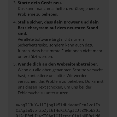
Starte dein Gerät neu.
Das kann manchmal helfen, vorübergehende
Probleme zu beheben.
Stelle sicher, dass dein Browser und dein
Betriebssystem auf dem neuesten Stand
sind.
Veraltete Software birgt nicht nur ein
Sicherheitsrisiko, sondern kann auch dazu
führen, dass bestimmte Funktionen nicht mehr
unterstützt werden.
Wende dich an den Webseitenbetreiber.
Wenn du alle oben genannten Schritte versucht
hast, kontaktiere uns bitte. Wir werden
versuchen, das Problem zu beheben. Du kannst
uns diesen Text schicken, um uns bei der
Fehlersuche zu unterstützen:
ewogICJuYW1lIjogIk5ldHdvcmtFcnJvciIs
CiAgImNvbmZpZyI6IHsKICAgICJtZXRob2Qi
OiAiR0VUIiwKICAgICJ1cmwiOiAiaHR0cHM6