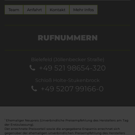
Team
Anfahrt
Kontakt
Mehr Infos
RUFNUMMERN
Bielefeld (Jöllenbecker Straße)
+49 521 98654-320
Schloß Holte-Stukenbrock
+49 5207 99166-0
Ehemaliger Neupreis (Unverbindliche Preisempfehlung des Herstellers am Tag
1
der Erstzulassung).
Der errechnete Preisvorteil sowie die angegebene Ersparnis errechnet sich
gegenüber der ehemaligen unverbindlichen Preisempfehlung des Herstellers