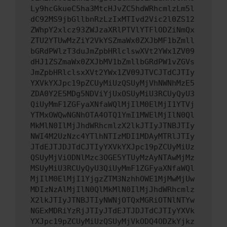
Ly9hcGkueC5ha3MtcHJvZC5hdWRhcmlzLm5l
dC92MS9jbGllbnRzLzIxMTIvd2Vic2l0ZS12
ZWhpY2xlcz93ZWJzaXRlPTVlYTFlODZiNmQx
ZTU2YTUwMzZiY2VkYSZmaWx0ZXJbMF1bZmll
bGRdPWlzT3duJmZpbHRlclswXVt2YWx1ZV09
dHJ1ZSZmaWx0ZXJbMV1bZmllbGRdPW1vZGVs
JmZpbHRlclsxXVt2YWx1ZV09JTVCJTdCJTIy
YXVkYXJpc19pZCUyMiUzQSUyMjVhNWNhMzE5
ZDA0Y2E5MDg5NDViYjUxOSUyMiU3RCUyQyU3
QiUyMmF1ZGFyaXNfaWQlMjIlM0ElMjI1YTVj
YTMxOWQwNGNhOTA4OTQ1YmI1MWElMjIlN0Ql
MkMlN0IlMjJhdWRhcmlzX2lkJTIyJTNBJTIy
NWI4M2UzNzc4YTlhNTIzMDI1MDAyMTRlJTIy
JTdEJTJDJTdCJTIyYXVkYXJpc19pZCUyMiUz
QSUyMjViODNlMzc3OGE5YTUyMzAyNTAwMjMz
MSUyMiU3RCUyQyU3QiUyMmF1ZGFyaXNfaWQl
MjIlM0ElMjI1YjgzZTM3NzhhOWE1MjMwMjUw
MDIzNzAlMjIlN0QlMkMlN0IlMjJhdWRhcmlz
X2lkJTIyJTNBJTIyNWNjOTQxMGRiOTNlNTYw
NGExMDRiYzRjJTIyJTdEJTJDJTdCJTIyYXVk
YXJpc19pZCUyMiUzQSUyMjVkODQ4ODZkYjkz