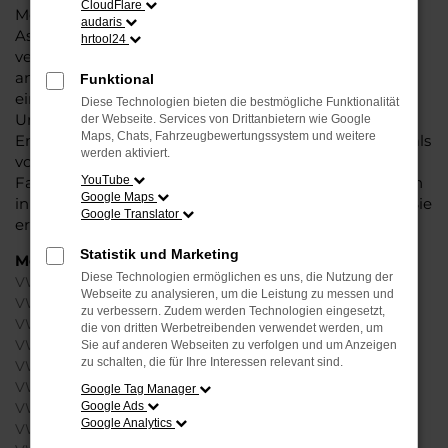
CloudFlare
Modellgenerationen tragen bereits die neuen
audaris
Assistenten und Sicherheitsfunktionen in sich und
hrtool24
vereinen auf diese Weise Komfort und ein rundum
angenehmes Fahrgefühl. Hinzu kommt, dass Sie mit
Funktional
einem VW EU-Neuwagen die Luft in Münster und die
Diese Technologien bieten die bestmögliche Funktionalität
Umwelt in Ihrer Stadt schonen. Hinsichtlich der
der Webseite. Services von Drittanbietern wie Google
Maps, Chats, Fahrzeugbewertungssystem und weitere
Emissionen erweist sich der Hersteller immer wieder als
werden aktiviert.
vorbildlich und präsentiert überaus nachhaltige
Fahrzeuge. Jeder VW EU-Neuwagen für Münster kann
YouTube
Google Maps
in unserem Konfigurator zusammengestellt werden. Sie
Google Translator
erhalten somit ein rundum individuelles Fahrzeug.
Statistik und Marketing
Modelle
Diese Technologien ermöglichen es uns, die Nutzung der
VW Golf Neuwagen Münster
Webseite zu analysieren, um die Leistung zu messen und
VW Passat Variant Neuwagen Münster
zu verbessern. Zudem werden Technologien eingesetzt,
VW Polo Neuwagen Münster
die von dritten Werbetreibenden verwendet werden, um
VW T-Roc Neuwagen Münster
Sie auf anderen Webseiten zu verfolgen und um Anzeigen
zu schalten, die für Ihre Interessen relevant sind.
VW Tiguan Neuwagen Münster
VW T-Cross Neuwagen Münster
Google Tag Manager
Google Ads
VW ID.3 Neuwagen Münster
Google Analytics
VW ID.4 Neuwagen Münster