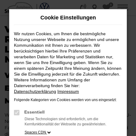
0
Zum
MENÜ
Hauptinhalt
Cookie Einstellungen
springen
VW EU-NEUWAGEN /
Wir nutzen Cookies, um Ihnen die bestmögliche
REIMPORT |
Nutzung unserer Webseite zu ermöglichen und unsere
Kommunikation mit Ihnen zu verbessern. Wir
LIEFERSERVICE NACH
berücksichtigen hierbei Ihre Präferenzen und
MÜNSTER
verarbeiten Daten für Marketing und Statistiken nur,
wenn Sie uns Ihre Einwilligung geben. Wenn Sie zu
einem späteren Zeitpunkt Ihre Meinung ändern, können
VW EU-NEUWAGEN–
Sie die Einwilligung jederzeit für die Zukunft widerrufen.
Weitere Informationen zum Umfang der
Datenverarbeitung finden Sie hier:
ERSTKLASSIG MOBIL IN
Datenschutzerklärung
Impressum
MÜNSTER
Folgende Kategorien von Cookies werden von uns eingesetzt:
Essentiell
Wenn Sie viel in Münster unterwegs sind, ist ein VW EU-
Diese Technologien sind erforderlich, um die
Neuwagen die beste Wahl, die Sie treffen können. Die
Kernfunktionalität der Webseite zu gewährleisten.
Fahrzeuge bestechen durch Ihre enorme Qualität und
Spaces CDN
die erstklassige Verarbeitung. Gerade die aktuellen