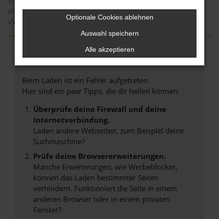
VW Taigo Neuwagen Münster
VW ID.5 Neuwagen Münster
Optionale Cookies ablehnen
VW ID.7 Neuwagen Münster
Auswahl speichern
Alle akzeptieren
FEHLER: NETWORK ERROR
Beim Laden ist ein Fehler aufgetreten.
Hier sind ein paar Tipps, die dir helfen können:
Überprüfe deine Firewall und deine
Internetverbindung.
Laden andere Webseiten, zum Beispiel deine
Suchmaschine?
Prüfe deine Browsererweiterungen.
Manche Erweiterungen, wie Werbeblocker,
können das Laden bestimmter Seiten
verhindern. Funktioniert die Seite in einem
anderen Browser oder in einem privaten
Fenster?