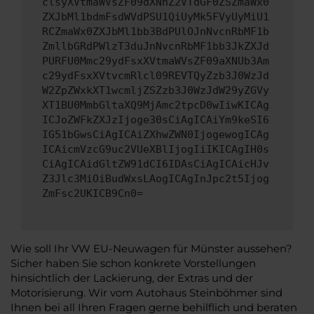
clsyXVtmaWVsZF09dXNhZ2VTdGF0ZSZmaWx0
ZXJbMl1bdmFsdWVdPSU1QiUyMk5FVyUyMiU1
RCZmaWx0ZXJbMl1bb3BdPUlOJnNvcnRbMF1b
ZmllbGRdPWlzT3duJnNvcnRbMF1bb3JkZXJd
PURFU0Mmc29ydFsxXVtmaWVsZF09aXNUb3Am
c29ydFsxXVtvcmRlcl09REVTQyZzb3J0WzJd
W2ZpZWxkXT1wcmljZSZzb3J0WzJdW29yZGVy
XT1BU0MmbGltaXQ9MjAmc2tpcD0wIiwKICAg
ICJoZWFkZXJzIjoge30sCiAgICAiYm9keSI6
IG51bGwsCiAgICAiZXhwZWN0IjogewogICAg
ICAicmVzcG9uc2VUeXBlIjogIiIKICAgIH0s
CiAgICAidGltZW91dCI6IDAsCiAgICAicHJv
Z3Jlc3MiOiBudWxsLAogICAgInJpc2t5Ijog
ZmFsc2UKICB9Cn0=
Wie soll Ihr VW EU-Neuwagen für Münster aussehen?
Sicher haben Sie schon konkrete Vorstellungen
hinsichtlich der Lackierung, der Extras und der
Motorisierung. Wir vom Autohaus Steinböhmer sind
Ihnen bei all Ihren Fragen gerne behilflich und beraten