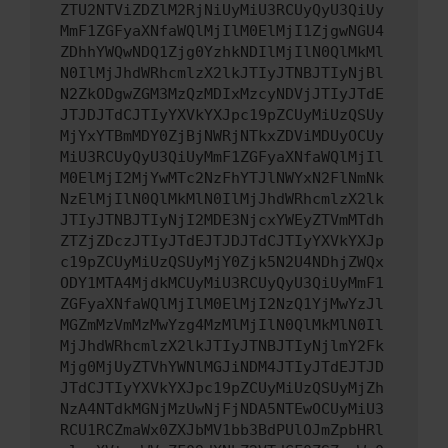
ZTU2NTViZDZlM2RjNiUyMiU3RCUyQyU3QiUy
MmF1ZGFyaXNfaWQlMjIlM0ElMjI1ZjgwNGU4
ZDhhYWQwNDQ1Zjg0YzhkNDIlMjIlN0QlMkMl
N0IlMjJhdWRhcmlzX2lkJTIyJTNBJTIyNjBl
N2ZkODgwZGM3MzQzMDIxMzcyNDVjJTIyJTdE
JTJDJTdCJTIyYXVkYXJpc19pZCUyMiUzQSUy
MjYxYTBmMDY0ZjBjNWRjNTkxZDViMDUyOCUy
MiU3RCUyQyU3QiUyMmF1ZGFyaXNfaWQlMjIl
M0ElMjI2MjYwMTc2NzFhYTJlNWYxN2FlNmNk
NzElMjIlN0QlMkMlN0IlMjJhdWRhcmlzX2lk
JTIyJTNBJTIyNjI2MDE3NjcxYWEyZTVmMTdh
ZTZjZDczJTIyJTdEJTJDJTdCJTIyYXVkYXJp
c19pZCUyMiUzQSUyMjY0Zjk5N2U4NDhjZWQx
ODY1MTA4MjdkMCUyMiU3RCUyQyU3QiUyMmF1
ZGFyaXNfaWQlMjIlM0ElMjI2NzQ1YjMwYzJl
MGZmMzVmMzMwYzg4MzMlMjIlN0QlMkMlN0Il
MjJhdWRhcmlzX2lkJTIyJTNBJTIyNjlmY2Fk
Mjg0MjUyZTVhYWNlMGJiNDM4JTIyJTdEJTJD
JTdCJTIyYXVkYXJpc19pZCUyMiUzQSUyMjZh
NzA4NTdkMGNjMzUwNjFjNDA5NTEwOCUyMiU3
RCU1RCZmaWx0ZXJbMV1bb3BdPUlOJmZpbHRl