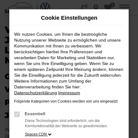
0
Zum
MENÜ
Hauptinhalt
Cookie Einstellungen
springen
VW PASSAT VARIANT
Wir nutzen Cookies, um Ihnen die bestmögliche
JAHRESWAGEN |
Nutzung unserer Webseite zu ermöglichen und unsere
Kommunikation mit Ihnen zu verbessern. Wir
LIEFERSERVICE NACH
berücksichtigen hierbei Ihre Präferenzen und
MÜNSTER
verarbeiten Daten für Marketing und Statistiken nur,
wenn Sie uns Ihre Einwilligung geben. Wenn Sie zu
einem späteren Zeitpunkt Ihre Meinung ändern, können
GAS GEBEN IN MÜNSTER –
Sie die Einwilligung jederzeit für die Zukunft widerrufen.
Weitere Informationen zum Umfang der
Datenverarbeitung finden Sie hier:
VIELLEICHT BALD IM VW
Datenschutzerklärung
Impressum
PASSAT VARIANT
Folgende Kategorien von Cookies werden von uns eingesetzt:
JAHRESWAGEN
Essentiell
Diese Technologien sind erforderlich, um die
Kernfunktionalität der Webseite zu gewährleisten.
Wer Argumente für einen VW Passat Variant
Spaces CDN
Jahreswagen sammelt, wird schnell fündig. Das