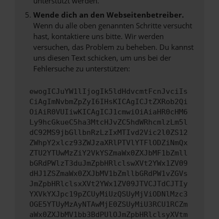
unterstützt werden.
Wende dich an den Webseitenbetreiber.
Wenn du alle oben genannten Schritte versucht
hast, kontaktiere uns bitte. Wir werden
versuchen, das Problem zu beheben. Du kannst
uns diesen Text schicken, um uns bei der
Fehlersuche zu unterstützen:
ewogICJuYW1lIjogIk5ldHdvcmtFcnJvciIs
CiAgImNvbmZpZyI6IHsKICAgICJtZXRob2Qi
OiAiR0VUIiwKICAgICJ1cmwiOiAiaHR0cHM6
Ly9hcGkueC5ha3MtcHJvZC5hdWRhcmlzLm5l
dC92MS9jbGllbnRzLzIxMTIvd2Vic2l0ZS12
ZWhpY2xlcz93ZWJzaXRlPTVlYTFlODZiNmQx
ZTU2YTUwMzZiY2VkYSZmaWx0ZXJbMF1bZmll
bGRdPWlzT3duJmZpbHRlclswXVt2YWx1ZV09
dHJ1ZSZmaWx0ZXJbMV1bZmllbGRdPW1vZGVs
JmZpbHRlclsxXVt2YWx1ZV09JTVCJTdCJTIy
YXVkYXJpc19pZCUyMiUzQSUyMjViODNlMzc3
OGE5YTUyMzAyNTAwMjE0ZSUyMiU3RCU1RCZm
aWx0ZXJbMV1bb3BdPUlOJmZpbHRlclsyXVtm