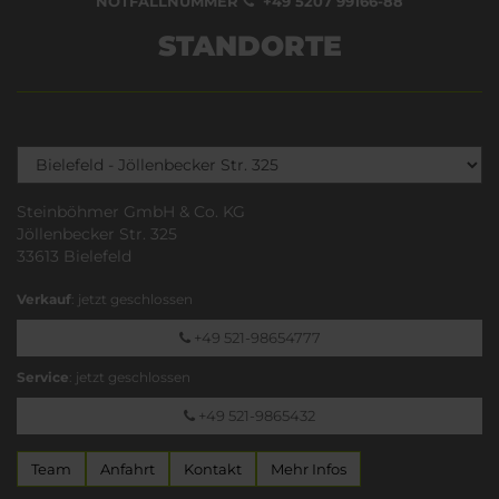
NOTFALLNUMMER
+49 5207 99166-88
STANDORTE
Steinböhmer GmbH & Co. KG
Jöllenbecker Str. 325
33613 Bielefeld
Verkauf
: jetzt geschlossen
+49 521-98654777
Service
: jetzt geschlossen
+49 521-9865432
Team
Anfahrt
Kontakt
Mehr Infos