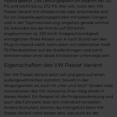
Hybrid gesetzt. Das Leistungsspektrum beginnt bei 120
PS und reicht bis zu 272 PS. Wer will, nutzt den VW
Passat Variant mit Allradantrieb oder entscheidet sich
für ein Doppelkupplungsgetriebe mit sieben Gängen
und in der Topmotorisierung vergehen gerade einmal
5,6 Sekunden bis der Kombi auf 100 km/h
angekommen ist. 250 km/h Endgeschwindigkeit
ermöglichen flinke Reisen von A nach B und wer den
Plug-In-Hybrid wählt, kann allein mit elektrischer Kraft
115 Pferdestärken auf die Straße bringen und somit
streckenweise ohne lokale Emissionen unterwegs sein.
Eigenschaften des VW Passat Variant
Der VW Passat Variant setzt voll und ganz auf einen
außergewöhnlichen Komfort. Sowohl in der
Vergangenheit als auch im „Hier und Jetzt“ fanden viele
Innovationen des VW-Konzerns ihren Weg direkt in
dieses Modell. Ein Beispiel ist die Progressivlenkung und
auch das Fahrwerk lässt sich individuell einstellen.
Anders formuliert, könnte das Fahrgefühl beim VW
Passat Variant nicht besser sein, was auch an der