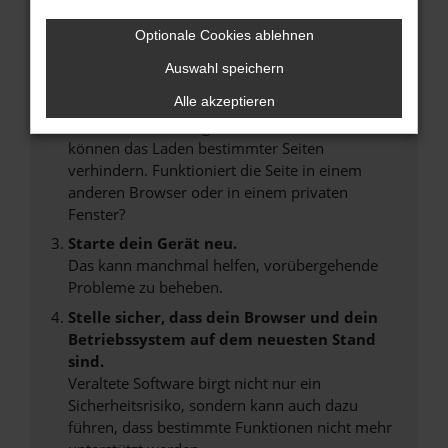
Überprüfe deine Firewall und deine
Internetverbindung.
Optionale Cookies ablehnen
Laden andere Webseiten, zum Beispiel deine
Auswahl speichern
Suchmaschine?
Alle akzeptieren
Prüfe deine Browsererweiterungen.
Manche Erweiterungen, wie Werbeblocker,
können das Laden bestimmter Seiten
verhindern. Funktioniert die Seite in einem
anderen Browser oder in einem privaten
Fenster?
Starte dein Gerät neu.
Das kann manchmal helfen, vorübergehende
Probleme zu beheben.
Stelle sicher, dass dein Browser und dein
Betriebssystem auf dem neuesten Stand
sind.
Veraltete Software birgt nicht nur ein
Sicherheitsrisiko, sondern kann auch dazu
führen, dass bestimmte Funktionen nicht mehr