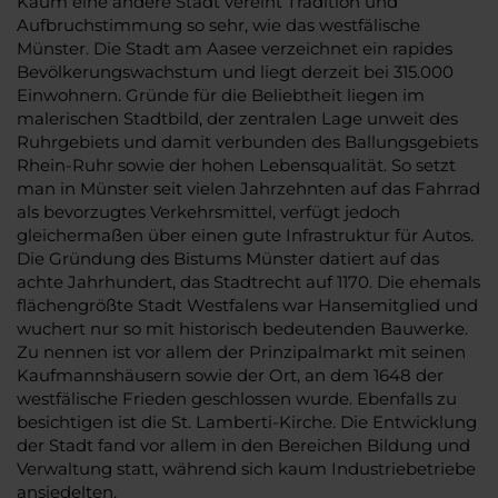
Kaum eine andere Stadt vereint Tradition und
Aufbruchstimmung so sehr, wie das westfälische
Münster. Die Stadt am Aasee verzeichnet ein rapides
Bevölkerungswachstum und liegt derzeit bei 315.000
Einwohnern. Gründe für die Beliebtheit liegen im
malerischen Stadtbild, der zentralen Lage unweit des
Ruhrgebiets und damit verbunden des Ballungsgebiets
Rhein-Ruhr sowie der hohen Lebensqualität. So setzt
man in Münster seit vielen Jahrzehnten auf das Fahrrad
als bevorzugtes Verkehrsmittel, verfügt jedoch
gleichermaßen über einen gute Infrastruktur für Autos.
Die Gründung des Bistums Münster datiert auf das
achte Jahrhundert, das Stadtrecht auf 1170. Die ehemals
flächengrößte Stadt Westfalens war Hansemitglied und
wuchert nur so mit historisch bedeutenden Bauwerke.
Zu nennen ist vor allem der Prinzipalmarkt mit seinen
Kaufmannshäusern sowie der Ort, an dem 1648 der
westfälische Frieden geschlossen wurde. Ebenfalls zu
besichtigen ist die St. Lamberti-Kirche. Die Entwicklung
der Stadt fand vor allem in den Bereichen Bildung und
Verwaltung statt, während sich kaum Industriebetriebe
ansiedelten.