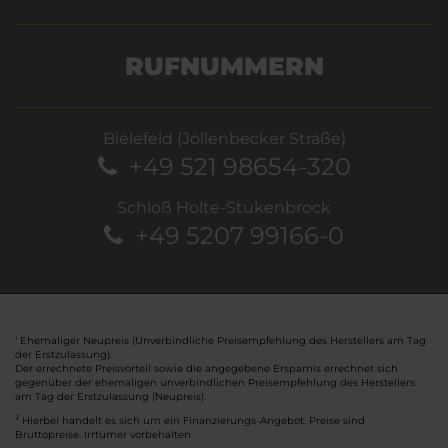
RUFNUMMERN
Bielefeld (Jöllenbecker Straße)
+49 521 98654-320
Schloß Holte-Stukenbrock
+49 5207 99166-0
Ehemaliger Neupreis (Unverbindliche Preisempfehlung des Herstellers am Tag
1
der Erstzulassung).
Der errechnete Preisvorteil sowie die angegebene Ersparnis errechnet sich
gegenüber der ehemaligen unverbindlichen Preisempfehlung des Herstellers
am Tag der Erstzulassung (Neupreis).
2
Hierbei handelt es sich um ein Finanzierungs-Angebot. Preise sind
Bruttopreise. Irrtümer vorbehalten.