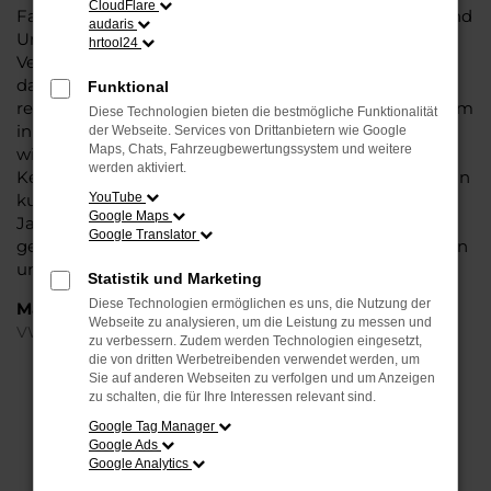
CloudFlare
Fahrzeug ist wie geschaffen für Fahrten in Münster und
audaris
Umgebung und überzeugt durch seine erstklassige
hrtool24
Verarbeitung und die Liebe zum Detail. Hinzu kommt,
dass in puncto Ausstattung in dieser Fahrzeugklasse
Funktional
regelrecht Maßstäbe gesetzt werden, was sich vor allem
Diese Technologien bieten die bestmögliche Funktionalität
in Sachen Assistenzsysteme und Sicherheit
der Webseite. Services von Drittanbietern wie Google
Maps, Chats, Fahrzeugbewertungssystem und weitere
widerspiegelt. Und dann ist da noch das Design, dass
werden aktiviert.
Kenner sprichwörtlich mit der Zunge schnalzen lässt. In
kurzen Worten: für Münster ist eijn VW Passat Variant
YouTube
Google Maps
Jahreswagen eine perfekte Wahl, alldieweil Sie
Google Translator
gegenüber einem Neuwagen erheblich an Geld sparen
und einen soliden Nachlass bzw. Rabatt erhalten.
Statistik und Marketing
Diese Technologien ermöglichen es uns, die Nutzung der
Marken
Webseite zu analysieren, um die Leistung zu messen und
VW
zu verbessern. Zudem werden Technologien eingesetzt,
die von dritten Werbetreibenden verwendet werden, um
Sie auf anderen Webseiten zu verfolgen und um Anzeigen
FEHLER: NETWORK ERROR
zu schalten, die für Ihre Interessen relevant sind.
Google Tag Manager
Beim Laden ist ein Fehler aufgetreten.
Google Ads
Hier sind ein paar Tipps, die dir helfen können:
Google Analytics