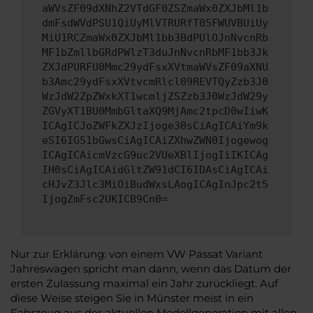
aWVsZF09dXNhZ2VTdGF0ZSZmaWx0ZXJbMl1b
dmFsdWVdPSU1QiUyMlVTRURfT05FWUVBUiUy
MiU1RCZmaWx0ZXJbMl1bb3BdPUlOJnNvcnRb
MF1bZmllbGRdPWlzT3duJnNvcnRbMF1bb3Jk
ZXJdPURFU0Mmc29ydFsxXVtmaWVsZF09aXNU
b3Amc29ydFsxXVtvcmRlcl09REVTQyZzb3J0
WzJdW2ZpZWxkXT1wcmljZSZzb3J0WzJdW29y
ZGVyXT1BU0MmbGltaXQ9MjAmc2tpcD0wIiwK
ICAgICJoZWFkZXJzIjoge30sCiAgICAiYm9k
eSI6IG51bGwsCiAgICAiZXhwZWN0Ijogewog
ICAgICAicmVzcG9uc2VUeXBlIjogIiIKICAg
IH0sCiAgICAidGltZW91dCI6IDAsCiAgICAi
cHJvZ3Jlc3MiOiBudWxsLAogICAgInJpc2t5
IjogZmFsc2UKICB9Cn0=
Nur zur Erklärung: von einem VW Passat Variant
Jahreswagen spricht man dann, wenn das Datum der
ersten Zulassung maximal ein Jahr zurückliegt. Auf
diese Weise steigen Sie in Münster meist in ein
Fahrzeug aus der aktuellen Modellgeneration mit allen