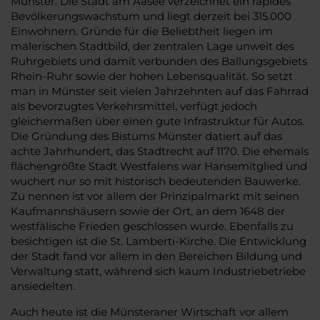
Münster. Die Stadt am Aasee verzeichnet ein rapides
Bevölkerungswachstum und liegt derzeit bei 315.000
Einwohnern. Gründe für die Beliebtheit liegen im
malerischen Stadtbild, der zentralen Lage unweit des
Ruhrgebiets und damit verbunden des Ballungsgebiets
Rhein-Ruhr sowie der hohen Lebensqualität. So setzt
man in Münster seit vielen Jahrzehnten auf das Fahrrad
als bevorzugtes Verkehrsmittel, verfügt jedoch
gleichermaßen über einen gute Infrastruktur für Autos.
Die Gründung des Bistums Münster datiert auf das
achte Jahrhundert, das Stadtrecht auf 1170. Die ehemals
flächengrößte Stadt Westfalens war Hansemitglied und
wuchert nur so mit historisch bedeutenden Bauwerke.
Zu nennen ist vor allem der Prinzipalmarkt mit seinen
Kaufmannshäusern sowie der Ort, an dem 1648 der
westfälische Frieden geschlossen wurde. Ebenfalls zu
besichtigen ist die St. Lamberti-Kirche. Die Entwicklung
der Stadt fand vor allem in den Bereichen Bildung und
Verwaltung statt, während sich kaum Industriebetriebe
ansiedelten.
Auch heute ist die Münsteraner Wirtschaft vor allem