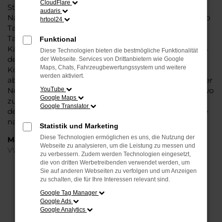
CloudFlare
Steinböhmer eine VW Polo Tageszulassung mit viel
audaris
Nachlass und ohne Abstriche bei der Qualität. VW Polo
hrtool24
Tageszulassung: das klingt wie ein Trick und ist in der
Tat ein kleiner Kunstgriff, mit dem Autohändler den
Funktional
Kauf zu günstigeren Preisen möglich machen. Seitens
Diese Technologien bieten die bestmögliche Funktionalität
der Automobilhersteller werden stets nur enge
der Webseite. Services von Drittanbietern wie Google
Maps, Chats, Fahrzeugbewertungssystem und weitere
Korridore für die Preissetzung bei Neuwagen
werden aktiviert.
abgesteckt. Eine VW Polo Tageszulassung ist ein echter
Neuwagen, der für einen Tag in Münster oder anderswo
YouTube
Google Maps
zugelassen wurde. Dabei versteht sich von selbst, dass
Google Translator
der Kilometerstand bei Null komma Null steht und Sie
nach dem Kauf die erste Fahrt unternehmen können.
Statistik und Marketing
Diese Technologien ermöglichen es uns, die Nutzung der
Marken
Webseite zu analysieren, um die Leistung zu messen und
VW
zu verbessern. Zudem werden Technologien eingesetzt,
die von dritten Werbetreibenden verwendet werden, um
Sie auf anderen Webseiten zu verfolgen und um Anzeigen
FEHLER: NETWORK ERROR
zu schalten, die für Ihre Interessen relevant sind.
Google Tag Manager
Beim Laden ist ein Fehler aufgetreten.
Google Ads
Hier sind ein paar Tipps, die dir helfen können:
Google Analytics