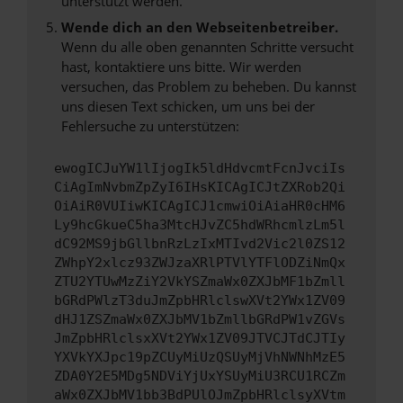
unterstützt werden.
Wende dich an den Webseitenbetreiber.
Wenn du alle oben genannten Schritte versucht
hast, kontaktiere uns bitte. Wir werden
versuchen, das Problem zu beheben. Du kannst
uns diesen Text schicken, um uns bei der
Fehlersuche zu unterstützen:
ewogICJuYW1lIjogIk5ldHdvcmtFcnJvciIs
CiAgImNvbmZpZyI6IHsKICAgICJtZXRob2Qi
OiAiR0VUIiwKICAgICJ1cmwiOiAiaHR0cHM6
Ly9hcGkueC5ha3MtcHJvZC5hdWRhcmlzLm5l
dC92MS9jbGllbnRzLzIxMTIvd2Vic2l0ZS12
ZWhpY2xlcz93ZWJzaXRlPTVlYTFlODZiNmQx
ZTU2YTUwMzZiY2VkYSZmaWx0ZXJbMF1bZmll
bGRdPWlzT3duJmZpbHRlclswXVt2YWx1ZV09
dHJ1ZSZmaWx0ZXJbMV1bZmllbGRdPW1vZGVs
JmZpbHRlclsxXVt2YWx1ZV09JTVCJTdCJTIy
YXVkYXJpc19pZCUyMiUzQSUyMjVhNWNhMzE5
ZDA0Y2E5MDg5NDViYjUxYSUyMiU3RCU1RCZm
aWx0ZXJbMV1bb3BdPUlOJmZpbHRlclsyXVtm