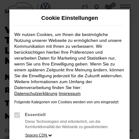
0
Zum
MENÜ
Hauptinhalt
Cookie Einstellungen
springen
VW POLO
Wir nutzen Cookies, um Ihnen die bestmögliche
TAGESZULASSUNG |
Nutzung unserer Webseite zu ermöglichen und unsere
Kommunikation mit Ihnen zu verbessern. Wir
LIEFERSERVICE NACH
berücksichtigen hierbei Ihre Präferenzen und
MÜNSTER
verarbeiten Daten für Marketing und Statistiken nur,
wenn Sie uns Ihre Einwilligung geben. Wenn Sie zu
einem späteren Zeitpunkt Ihre Meinung ändern, können
NEUES FAHRZEUG MIT VIEL
Sie die Einwilligung jederzeit für die Zukunft widerrufen.
Weitere Informationen zum Umfang der
Datenverarbeitung finden Sie hier:
RABATT: IHRE VW POLO
Datenschutzerklärung
Impressum
TAGESZULASSUNG FÜR
Folgende Kategorien von Cookies werden von uns eingesetzt:
MÜNSTER
Essentiell
Diese Technologien sind erforderlich, um die
Kernfunktionalität der Webseite zu gewährleisten.
Ein Neuwagen muss nicht teuer sein. Unser Kundinnen
Spaces CDN
und Kunden aus Münster und anderswo erhalten bei