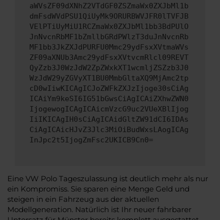
aWVsZF09dXNhZ2VTdGF0ZSZmaWx0ZXJbMl1b
dmFsdWVdPSU1QiUyMk9ORURBWVJFR0lTVFJB
VElPTiUyMiU1RCZmaWx0ZXJbMl1bb3BdPUlO
JnNvcnRbMF1bZmllbGRdPWlzT3duJnNvcnRb
MF1bb3JkZXJdPURFU0Mmc29ydFsxXVtmaWVs
ZF09aXNUb3Amc29ydFsxXVtvcmRlcl09REVT
QyZzb3J0WzJdW2ZpZWxkXT1wcmljZSZzb3J0
WzJdW29yZGVyXT1BU0MmbGltaXQ9MjAmc2tp
cD0wIiwKICAgICJoZWFkZXJzIjoge30sCiAg
ICAiYm9keSI6IG51bGwsCiAgICAiZXhwZWN0
IjogewogICAgICAicmVzcG9uc2VUeXBlIjog
IiIKICAgIH0sCiAgICAidGltZW91dCI6IDAs
CiAgICAicHJvZ3Jlc3MiOiBudWxsLAogICAg
InJpc2t5IjogZmFsc2UKICB9Cn0=
Eine VW Polo Tageszulassung ist deutlich mehr als nur
ein Kompromiss. Sie sparen eine Menge Geld und
steigen in ein Fahrzeug aus der aktuellen
Modellgeneration. Natürlich ist Ihr neuer fahrbarer
Untersatz für Münster bereits komplett ausgestattet