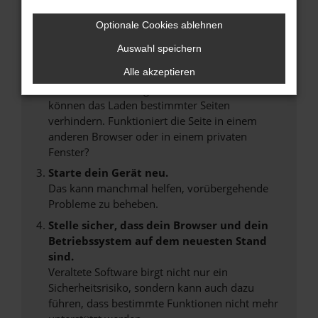
Überprüfe deine Firewall und deine
Internetverbindung.
Optionale Cookies ablehnen
Laden andere Webseiten, zum Beispiel deine
Auswahl speichern
Suchmaschine?
Alle akzeptieren
Prüfe deine Browsererweiterungen.
Manche Erweiterungen, wie Werbeblocker,
können das Laden bestimmter Seiten
verhindern. Funktioniert die Seite in einem
anderen Browser oder in einem privaten
Fenster?
Starte dein Gerät neu.
Das kann manchmal helfen, vorübergehende
Probleme zu beheben.
Stelle sicher, dass dein Browser und dein
Betriebssystem auf dem neuesten Stand
sind.
Veraltete Software birgt nicht nur ein
Sicherheitsrisiko, sondern kann auch dazu
führen, dass bestimmte Funktionen nicht mehr