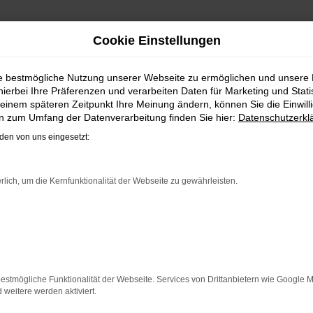
Cookie Einstellungen
HRESWAGEN | LIEFERSERV
ie bestmögliche Nutzung unserer Webseite zu ermöglichen und unsere
hierbei Ihre Präferenzen und verarbeiten Daten für Marketing und Stati
LLEICHT BALD IM VW TIGUAN A
einem späteren Zeitpunkt Ihre Meinung ändern, können Sie die Einwillig
en zum Umfang der Datenverarbeitung finden Sie hier:
Datenschutzerkl
 sammelt, wird schnell fündig. Das Fahrzeug ist wie ges
en von uns eingesetzt:
Liebe zum Detail. Hinzu kommt, dass in puncto Ausstattung 
d Sicherheit widerspiegelt. Und dann ist da noch das Desig
Allspace Jahreswagen eine perfekte Wahl, alldieweil Sie ge
rlich, um die Kernfunktionalität der Webseite zu gewährleisten.
ER: NETWORK ERROR
n ist ein Fehler aufgetreten.
estmögliche Funktionalität der Webseite. Services von Drittanbietern wie Google 
 ein paar Tipps, die dir helfen können:
eitere werden aktiviert.