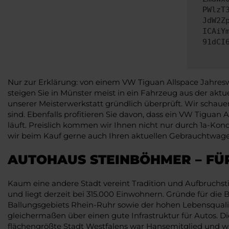
PWlzT
JdW2Z
ICAiY
91dCI
Nur zur Erklärung: von einem VW Tiguan Allspace Jahres
steigen Sie in Münster meist in ein Fahrzeug aus der akt
unserer Meisterwerkstatt gründlich überprüft. Wir schauen
sind. Ebenfalls profitieren Sie davon, dass ein VW Tiguan
läuft. Preislich kommen wir Ihnen nicht nur durch 1a-K
wir beim Kauf gerne auch Ihren aktuellen Gebrauchtwage
AUTOHAUS STEINBÖHMER – FÜ
Kaum eine andere Stadt vereint Tradition und Aufbruchst
und liegt derzeit bei 315.000 Einwohnern. Gründe für die
Ballungsgebiets Rhein-Ruhr sowie der hohen Lebensqualitä
gleichermaßen über einen gute Infrastruktur für Autos. D
flächengrößte Stadt Westfalens war Hansemitglied und wu