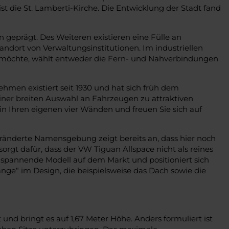
t die St. Lamberti-Kirche. Die Entwicklung der Stadt fand
 geprägt. Des Weiteren existieren eine Fülle an
ndort von Verwaltungsinstitutionen. Im industriellen
n möchte, wählt entweder die Fern- und Nahverbindungen
men existiert seit 1930 und hat sich früh dem
iner breiten Auswahl an Fahrzeugen zu attraktiven
in Ihren eigenen vier Wänden und freuen Sie sich auf
veränderte Namensgebung zeigt bereits an, dass hier noch
gt dafür, dass der VW Tiguan Allspace nicht als reines
s spannende Modell auf dem Markt und positioniert sich
nge“ im Design, die beispielsweise das Dach sowie die
nd bringt es auf 1,67 Meter Höhe. Anders formuliert ist