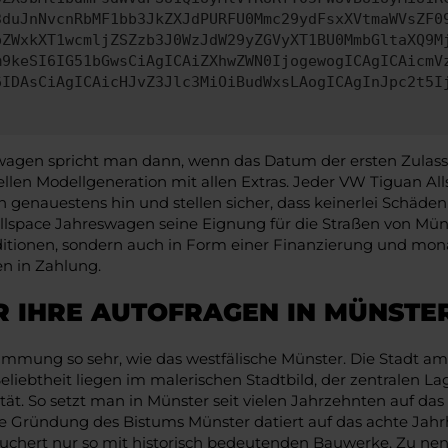
3duJnNvcnRbMF1bb3JkZXJdPURFU0Mmc29ydFsxXVtmaWVsZF0
pZWxkXT1wcmljZSZzb3J0WzJdW29yZGVyXT1BU0MmbGltaXQ9M
m9keSI6IG51bGwsCiAgICAiZXhwZWN0IjogewogICAgICAicmV
6IDAsCiAgICAicHJvZ3Jlc3MiOiBudWxsLAogICAgInJpc2t5I
wagen spricht man dann, wenn das Datum der ersten Zulassu
uellen Modellgeneration mit allen Extras. Jeder VW Tiguan A
 genauestens hin und stellen sicher, dass keinerlei Schäden
 Allspace Jahreswagen seine Eignung für die Straßen von Mün
onditionen, sondern auch in Form einer Finanzierung und m
n in Zahlung.
R IHRE AUTOFRAGEN IN MÜNSTE
immung so sehr, wie das westfälische Münster. Die Stadt 
 Beliebtheit liegen im malerischen Stadtbild, der zentralen
t. So setzt man in Münster seit vielen Jahrzehnten auf das 
ie Gründung des Bistums Münster datiert auf das achte Jahrh
chert nur so mit historisch bedeutenden Bauwerke. Zu nenn