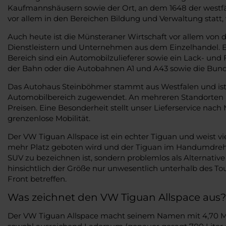
Kaufmannshäusern sowie der Ort, an dem 1648 der westfäli
vor allem in den Bereichen Bildung und Verwaltung statt,
Auch heute ist die Münsteraner Wirtschaft vor allem von 
Dienstleistern und Unternehmen aus dem Einzelhandel. Eb
Bereich sind ein Automobilzulieferer sowie ein Lack- u
der Bahn oder die Autobahnen A1 und A43 sowie die Bund
Das Autohaus Steinböhmer stammt aus Westfalen und ist 
Automobilbereich zugewendet. An mehreren Standorten bet
Preisen. Eine Besonderheit stellt unser Lieferservice na
grenzenlose Mobilität.
Der VW Tiguan Allspace ist ein echter Tiguan und weist v
mehr Platz geboten wird und der Tiguan im Handumdrehen 
SUV zu bezeichnen ist, sondern problemlos als Alternativ
hinsichtlich der Größe nur unwesentlich unterhalb des To
Front betreffen.
Was zeichnet den VW Tiguan Allspace aus?
Der VW Tiguan Allspace macht seinem Namen mit 4,70 Meter