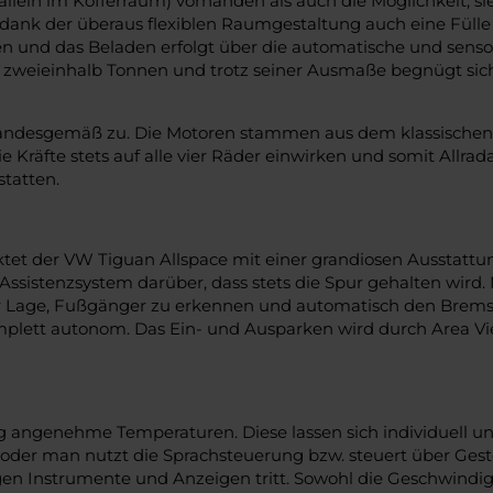
llein im Kofferraum) vorhanden als auch die Möglichkeit, s
ank der überaus flexiblen Raumgestaltung auch eine Fülle 
n und das Beladen erfolgt über die automatische und senso
n zweieinhalb Tonnen und trotz seiner Ausmaße begnügt sic
tandesgemäß zu. Die Motoren stammen aus dem klassischen 
Kräfte stets auf alle vier Räder einwirken und somit Allrad
tatten.
nktet der VW Tiguan Allspace mit einer grandiosen Ausstattu
sistenzsystem darüber, dass stets die Spur gehalten wird. 
er Lage, Fußgänger zu erkennen und automatisch den Bremsvo
mplett autonom. Das Ein- und Ausparken wird durch Area V
 angenehme Temperaturen. Diese lassen sich individuell und
en oder man nutzt die Sprachsteuerung bzw. steuert über Ges
logen Instrumente und Anzeigen tritt. Sowohl die Geschwindig