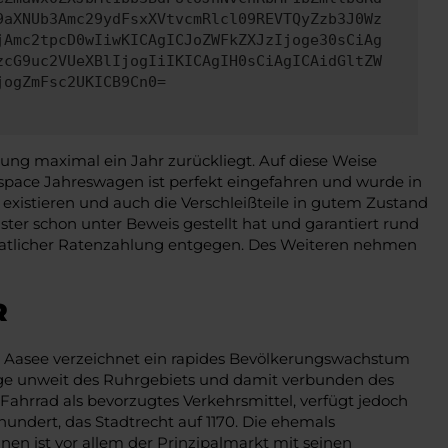
9aXNUb3Amc29ydFsxXVtvcmRlcl09REVTQyZzb3J0Wz
jAmc2tpcD0wIiwKICAgICJoZWFkZXJzIjoge30sCiAg
zcG9uc2VUeXBlIjogIiIKICAgIH0sCiAgICAidGltZW
jogZmFsc2UKICB9Cn0=
ng maximal ein Jahr zurückliegt. Auf diese Weise
llspace Jahreswagen ist perfekt eingefahren und wurde in
 existieren und auch die Verschleißteile in gutem Zustand
ster schon unter Beweis gestellt hat und garantiert rund
onatlicher Ratenzahlung entgegen. Des Weiteren nehmen
R
am Aasee verzeichnet ein rapides Bevölkerungswachstum
 Lage unweit des Ruhrgebiets und damit verbunden des
Fahrrad als bevorzugtes Verkehrsmittel, verfügt jedoch
undert, das Stadtrecht auf 1170. Die ehemals
en ist vor allem der Prinzipalmarkt mit seinen