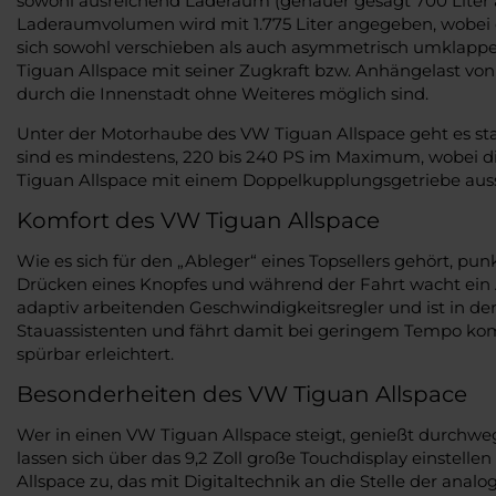
sowohl ausreichend Laderaum (genauer gesagt 700 Liter a
Laderaumvolumen wird mit 1.775 Liter angegeben, wobei d
sich sowohl verschieben als auch asymmetrisch umklappe
Tiguan Allspace mit seiner Zugkraft bzw. Anhängelast vo
durch die Innenstadt ohne Weiteres möglich sind.
Unter der Motorhaube des VW Tiguan Allspace geht es s
sind es mindestens, 220 bis 240 PS im Maximum, wobei die 
Tiguan Allspace mit einem Doppelkupplungsgetriebe auss
Komfort des VW Tiguan Allspace
Wie es sich für den „Ableger“ eines Topsellers gehört, pu
Drücken eines Knopfes und während der Fahrt wacht ein As
adaptiv arbeitenden Geschwindigkeitsregler und ist in d
Stauassistenten und fährt damit bei geringem Tempo ko
spürbar erleichtert.
Besonderheiten des VW Tiguan Allspace
Wer in einen VW Tiguan Allspace steigt, genießt durchweg
lassen sich über das 9,2 Zoll große Touchdisplay einstell
Allspace zu, das mit Digitaltechnik an die Stelle der ana