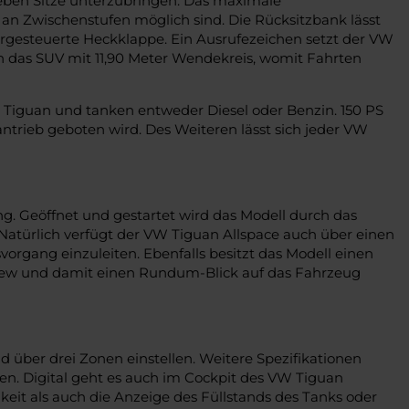
ieben Sitze unterzubringen. Das maximale
an Zwischenstufen möglich sind. Die Rücksitzbank lässt
rgesteuerte Heckklappe. Ein Ausrufezeichen setzt der VW
h das SUV mit 11,90 Meter Wendekreis, womit Fahrten
Tiguan und tanken entweder Diesel oder Benzin. 150 PS
antrieb geboten wird. Des Weiteren lässt sich jeder VW
ng. Geöffnet und gestartet wird das Modell durch das
Natürlich verfügt der VW Tiguan Allspace auch über einen
rgang einzuleiten. Ebenfalls besitzt das Modell einen
iew und damit einen Rundum-Blick auf das Fahrzeug
 über drei Zonen einstellen. Weitere Spezifikationen
ten. Digital geht es auch im Cockpit des VW Tiguan
keit als auch die Anzeige des Füllstands des Tanks oder