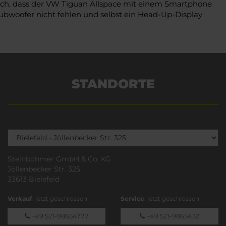
adurch, dass der VW Tiguan Allspace mit einem Smartphone
ubwoofer nicht fehlen und selbst ein Head-Up-Display
STANDORTE
Steinböhmer GmbH & Co. KG
Jöllenbecker Str. 325
33613 Bielefeld
Verkauf
: jetzt geschlossen
Service
: jetzt geschlossen
+49 521-98654777
+49 521-9865432