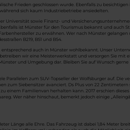
sche Frieden geschlossen wurde. Ebenfalls zu besichtigen is
 während sich kaum Industriebetriebe ansiedelten.
der Universität sowie Finanz- und Versicherungsunternehmen
enfalls ist Münster für den Tourismus bekannt und auch Sta
nd Farbenhersteller zu erwähnen. Wer nach Münster gelange
esstraßen B219, B51 und B54.
entsprechend auch in Münster wohlbekannt. Unser Unterneh
reiben wir eine Meisterwerkstatt und versorgen Sie mit e
ch Münster und Umgebung dar. Bleiben Sie auf Wunsch gerne 
iele Parallelen zum SUV-Topseller der Wolfsburger auf. Die 
zum Siebensitzer avanciert. Ds Plus von 22 Zentimetern sor
e zu einem Familienvan herhalten kann. 2017 erschien diese
uareg. Wer näher hinschaut, bemerkt jedoch einige „Alleingä
 Länge alle Ehre. Das Fahrzeug ist dabei 1,84 Meter breit u