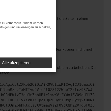
Seiten verhindern. Funktioniert die Seite in einem
nd zu verbessern. Zudem werden
rfolgen und um Anzeigen zu schalten,
m neuesten Stand sind.
 auch dazu führen, dass bestimmte Funktionen nicht mehr
Alle akzeptieren
bitte. Wir werden versuchen, das Problem zu beheben. Du
ützen:
KICAgICJtZXRob2QiOiAiR0VUIiwKICAgICJ1cmwiOi
GllbnRzLzIxMTIvd2Vic2l0ZS12ZWhpY2xlcz93ZWJz
lbGRdPWlzT3duJmZpbHRlclswXVt2YWx1ZV09dHJ1ZS
TVCJTdCJTIyYXVkYXJpc19pZCUyMiUzQSUyMjViODNl
dPUlOJmZpbHRlclsyXVtmaWVsZF09dXNhZ2VTdGF0ZS
CZmaWx0ZXJbMl1bb3BdPUlOJnNvcnRbMF1bZmllbGRd