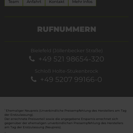
Team
Anfahrt
Kontakt
Mehr Infos
RUFNUMMERN
Bielefeld (Jöllenbecker Straße)
+49 521 98654-320
Schloß Holte-Stukenbrock
+49 5207 99166-0
Ehemaliger Neupreis (Unverbindliche Preisempfehlung des Herstellers am Tag
1
der Erstzulassung).
Der errechnete Preisvorteil sowie die angegebene Ersparnis errechnet sich
gegenüber der ehemaligen unverbindlichen Preisempfehlung des Herstellers
am Tag der Erstzulassung (Neupreis).