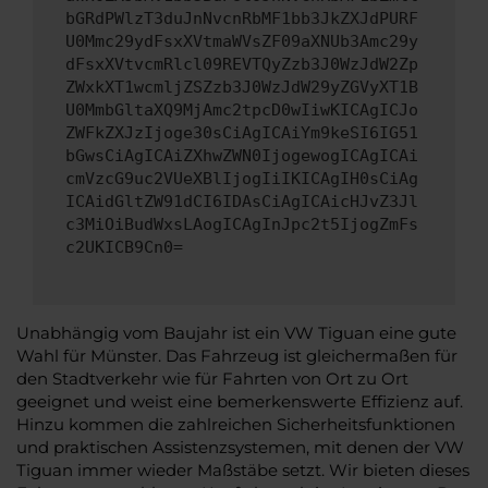
bGRdPWlzT3duJnNvcnRbMF1bb3JkZXJdPURF
U0Mmc29ydFsxXVtmaWVsZF09aXNUb3Amc29y
dFsxXVtvcmRlcl09REVTQyZzb3J0WzJdW2Zp
ZWxkXT1wcmljZSZzb3J0WzJdW29yZGVyXT1B
U0MmbGltaXQ9MjAmc2tpcD0wIiwKICAgICJo
ZWFkZXJzIjoge30sCiAgICAiYm9keSI6IG51
bGwsCiAgICAiZXhwZWN0IjogewogICAgICAi
cmVzcG9uc2VUeXBlIjogIiIKICAgIH0sCiAg
ICAidGltZW91dCI6IDAsCiAgICAicHJvZ3Jl
c3MiOiBudWxsLAogICAgInJpc2t5IjogZmFs
c2UKICB9Cn0=
Unabhängig vom Baujahr ist ein VW Tiguan eine gute
Wahl für Münster. Das Fahrzeug ist gleichermaßen für
den Stadtverkehr wie für Fahrten von Ort zu Ort
geeignet und weist eine bemerkenswerte Effizienz auf.
Hinzu kommen die zahlreichen Sicherheitsfunktionen
und praktischen Assistenzsystemen, mit denen der VW
Tiguan immer wieder Maßstäbe setzt. Wir bieten dieses