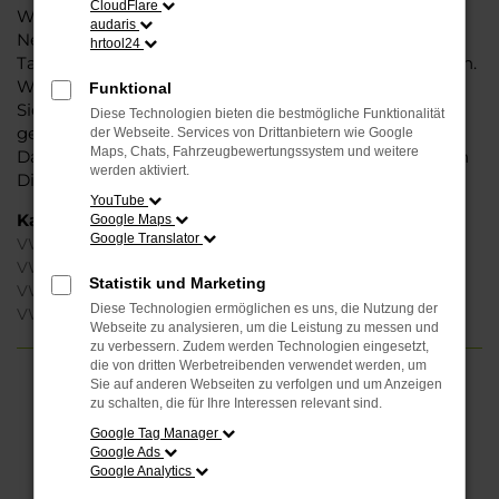
CloudFlare
Weise können Sie unbedenklich sowohl einen
audaris
Neuwagen als auch einen Gebrauchten, sowohl eine
hrtool24
Tageszulassung als auch einen Jahreswagen erwerben.
Wenn Sie sich für Steinböhmer entscheiden, erhalten
Funktional
Sie einen erheblichen Nachlass bzw. Rabatt und
Diese Technologien bieten die bestmögliche Funktionalität
genießen zudem einen außergewöhnlichen Service.
der Webseite. Services von Drittanbietern wie Google
Maps, Chats, Fahrzeugbewertungssystem und weitere
Das beginnt bei der Beratung und setzt sich mit vielen
werden aktiviert.
Dienstleistungen unserer Meisterwerkstatt fort.
YouTube
Kategorie
Google Maps
Google Translator
VW Tiguan Gebrauchtwagen Münster
VW Tiguan Münster
Statistik und Marketing
VW Tiguan Jahreswagen Münster
Diese Technologien ermöglichen es uns, die Nutzung der
VW Tiguan Neuwagen Münster
Webseite zu analysieren, um die Leistung zu messen und
zu verbessern. Zudem werden Technologien eingesetzt,
die von dritten Werbetreibenden verwendet werden, um
Sie auf anderen Webseiten zu verfolgen und um Anzeigen
FEHLER: NETWORK ERROR
zu schalten, die für Ihre Interessen relevant sind.
Google Tag Manager
Beim Laden ist ein Fehler aufgetreten.
Google Ads
Hier sind ein paar Tipps, die dir helfen können:
Google Analytics