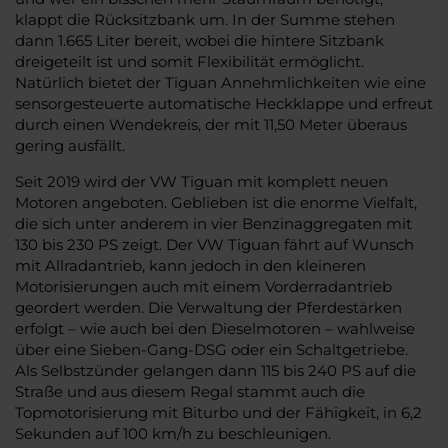
klappt die Rücksitzbank um. In der Summe stehen
dann 1.665 Liter bereit, wobei die hintere Sitzbank
dreigeteilt ist und somit Flexibilität ermöglicht.
Natürlich bietet der Tiguan Annehmlichkeiten wie eine
sensorgesteuerte automatische Heckklappe und erfreut
durch einen Wendekreis, der mit 11,50 Meter überaus
gering ausfällt.
Seit 2019 wird der VW Tiguan mit komplett neuen
Motoren angeboten. Geblieben ist die enorme Vielfalt,
die sich unter anderem in vier Benzinaggregaten mit
130 bis 230 PS zeigt. Der VW Tiguan fährt auf Wunsch
mit Allradantrieb, kann jedoch in den kleineren
Motorisierungen auch mit einem Vorderradantrieb
geordert werden. Die Verwaltung der Pferdestärken
erfolgt – wie auch bei den Dieselmotoren – wahlweise
über eine Sieben-Gang-DSG oder ein Schaltgetriebe.
Als Selbstzünder gelangen dann 115 bis 240 PS auf die
Straße und aus diesem Regal stammt auch die
Topmotorisierung mit Biturbo und der Fähigkeit, in 6,2
Sekunden auf 100 km/h zu beschleunigen.