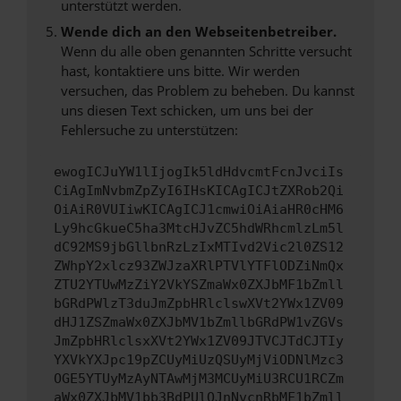
unterstützt werden.
Wende dich an den Webseitenbetreiber.
Wenn du alle oben genannten Schritte versucht
hast, kontaktiere uns bitte. Wir werden
versuchen, das Problem zu beheben. Du kannst
uns diesen Text schicken, um uns bei der
Fehlersuche zu unterstützen:
ewogICJuYW1lIjogIk5ldHdvcmtFcnJvciIs
CiAgImNvbmZpZyI6IHsKICAgICJtZXRob2Qi
OiAiR0VUIiwKICAgICJ1cmwiOiAiaHR0cHM6
Ly9hcGkueC5ha3MtcHJvZC5hdWRhcmlzLm5l
dC92MS9jbGllbnRzLzIxMTIvd2Vic2l0ZS12
ZWhpY2xlcz93ZWJzaXRlPTVlYTFlODZiNmQx
ZTU2YTUwMzZiY2VkYSZmaWx0ZXJbMF1bZmll
bGRdPWlzT3duJmZpbHRlclswXVt2YWx1ZV09
dHJ1ZSZmaWx0ZXJbMV1bZmllbGRdPW1vZGVs
JmZpbHRlclsxXVt2YWx1ZV09JTVCJTdCJTIy
YXVkYXJpc19pZCUyMiUzQSUyMjViODNlMzc3
OGE5YTUyMzAyNTAwMjM3MCUyMiU3RCU1RCZm
aWx0ZXJbMV1bb3BdPUlOJnNvcnRbMF1bZmll