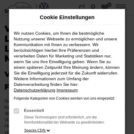
0
Zum
MENÜ
Hauptinhalt
Cookie Einstellungen
springen
VW TIGUAN KAUFEN,
Wir nutzen Cookies, um Ihnen die bestmögliche
LEASEN, FINANZIEREN |
Nutzung unserer Webseite zu ermöglichen und unsere
Kommunikation mit Ihnen zu verbessern. Wir
LIEFERSERVICE NACH
berücksichtigen hierbei Ihre Präferenzen und
MÜNSTER
verarbeiten Daten für Marketing und Statistiken nur,
wenn Sie uns Ihre Einwilligung geben. Wenn Sie zu
einem späteren Zeitpunkt Ihre Meinung ändern, können
VW TIGUAN – IHR PERFEKTES
Sie die Einwilligung jederzeit für die Zukunft widerrufen.
Weitere Informationen zum Umfang der
Datenverarbeitung finden Sie hier:
FAHRZEUG FÜR MÜNSTER
Datenschutzerklärung
Impressum
Folgende Kategorien von Cookies werden von uns eingesetzt:
Sie möchten in Münster und Umgebung mobil sein
bzw. mobil bleiben. Unser Vorschlag ist ein VW Tiguan,
Essentiell
denn dieses Fahrzeug vereint eine ganze Reihe an
Diese Technologien sind erforderlich, um die
Vorzügen. Da ist zunächst einmal die Tradition des
Kernfunktionalität der Webseite zu gewährleisten.
Herstellers. Ein VW Tiguan für Münster ist perfekt
Spaces CDN
verarbeitet und auf Langlebigkeit ausgelegt. Auf diese