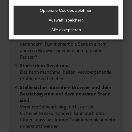
Internetverbindung.
Laden andere Webseiten, zum Beispiel deine
Optionale Cookies ablehnen
Suchmaschine?
Auswahl speichern
Prüfe deine Browsererweiterungen.
Alle akzeptieren
Manche Erweiterungen, wie Werbeblocker,
können das Laden bestimmter Seiten
verhindern. Funktioniert die Seite in einem
anderen Browser oder in einem privaten
Fenster?
Starte dein Gerät neu.
Das kann manchmal helfen, vorübergehende
Probleme zu beheben.
Stelle sicher, dass dein Browser und dein
Betriebssystem auf dem neuesten Stand
sind.
Veraltete Software birgt nicht nur ein
Sicherheitsrisiko, sondern kann auch dazu
führen, dass bestimmte Funktionen nicht mehr
unterstützt werden.