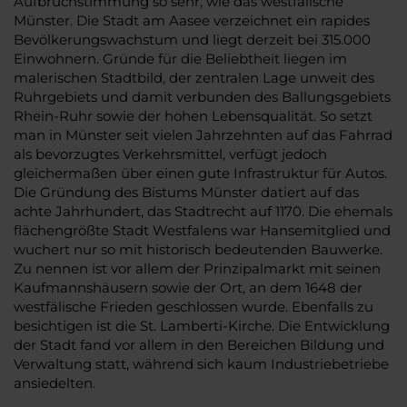
Aufbruchstimmung so sehr, wie das westfälische
Münster. Die Stadt am Aasee verzeichnet ein rapides
Bevölkerungswachstum und liegt derzeit bei 315.000
Einwohnern. Gründe für die Beliebtheit liegen im
malerischen Stadtbild, der zentralen Lage unweit des
Ruhrgebiets und damit verbunden des Ballungsgebiets
Rhein-Ruhr sowie der hohen Lebensqualität. So setzt
man in Münster seit vielen Jahrzehnten auf das Fahrrad
als bevorzugtes Verkehrsmittel, verfügt jedoch
gleichermaßen über einen gute Infrastruktur für Autos.
Die Gründung des Bistums Münster datiert auf das
achte Jahrhundert, das Stadtrecht auf 1170. Die ehemals
flächengrößte Stadt Westfalens war Hansemitglied und
wuchert nur so mit historisch bedeutenden Bauwerke.
Zu nennen ist vor allem der Prinzipalmarkt mit seinen
Kaufmannshäusern sowie der Ort, an dem 1648 der
westfälische Frieden geschlossen wurde. Ebenfalls zu
besichtigen ist die St. Lamberti-Kirche. Die Entwicklung
der Stadt fand vor allem in den Bereichen Bildung und
Verwaltung statt, während sich kaum Industriebetriebe
ansiedelten.