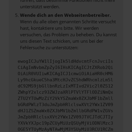
unterstützt werden.
Wende dich an den Webseitenbetreiber.
Wenn du alle oben genannten Schritte versucht
hast, kontaktiere uns bitte. Wir werden
versuchen, das Problem zu beheben. Du kannst
uns diesen Text schicken, um uns bei der
Fehlersuche zu unterstützen:
ewogICJuYW1lIjogIk5ldHdvcmtFcnJvciIs
CiAgImNvbmZpZyI6IHsKICAgICJtZXRob2Qi
OiAiR0VUIiwKICAgICJ1cmwiOiAiaHR0cHM6
Ly9hcGkueC5ha3MtcHJvZC5hdWRhcmlzLm5l
dC92MS9jbGllbnRzLzIxMTIvd2Vic2l0ZS12
ZWhpY2xlcz93ZWJzaXRlPTVlYTFlODZiNmQx
ZTU2YTUwMzZiY2VkYSZmaWx0ZXJbMF1bZmll
bGRdPWlzT3duJmZpbHRlclswXVt2YWx1ZV09
dHJ1ZSZmaWx0ZXJbMV1bZmllbGRdPW1vZGVs
JmZpbHRlclsxXVt2YWx1ZV09JTVCJTdCJTIy
YXVkYXJpc19pZCUyMiUzQSUyMjViODNlMzc3
OGE5YTUyMzAyNTAwMjM3YSUyMiU3RCU1RCZm