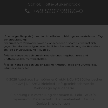
Schloß Holte-Stukenbrock
+49 5207 99166-0
Ehemaliger Neupreis (Unverbindliche Preisempfehlung des Herstellers am Tag
1
der Erstzulassung).
Der errechnete Preisvorteil sowie die angegebene Ersparnis errechnet sich
gegenüber der ehemaligen unverbindlichen Preisempfehlung des Herstellers
am Tag der Erstzulassung (Neupreis).
2
Hierbei handelt es sich um ein Finanzierungs-Angebot. Preise sind
Bruttopreise. Irrtümer vorbehalten.
3
Hierbei handelt es sich um ein Leasing-Angebot. Preise sind Bruttopreise.
Irrtümer vorbehalten.
© 2026 Autohaus Steinböhmer GmbH & Co. KG | Jöllenbecker
Str. 325 | DE-33613 Bielefeld | info@steinboehmer.de |
Webdesign by audaris.de
Einladung zur Vorstellung des neuen ID. Polo
AGB´s
Impressum
Datenschutz
Barrierefreiheit
Azubis
Cookie Einstellungen