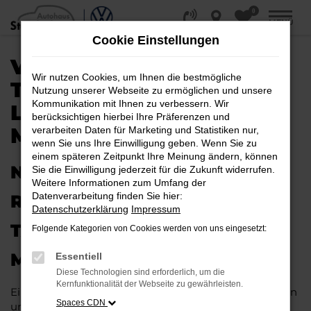
0
Zum
MENÜ
Hauptinhalt
Cookie Einstellungen
springen
VW TOUAREG
Wir nutzen Cookies, um Ihnen die bestmögliche
TAGESZULASSUNG |
Nutzung unserer Webseite zu ermöglichen und unsere
Kommunikation mit Ihnen zu verbessern. Wir
LIEFERSERVICE NACH
berücksichtigen hierbei Ihre Präferenzen und
MÜNSTER
verarbeiten Daten für Marketing und Statistiken nur,
wenn Sie uns Ihre Einwilligung geben. Wenn Sie zu
einem späteren Zeitpunkt Ihre Meinung ändern, können
NEUES FAHRZEUG MIT VIEL
Sie die Einwilligung jederzeit für die Zukunft widerrufen.
Weitere Informationen zum Umfang der
Datenverarbeitung finden Sie hier:
RABATT: IHRE VW TOUAREG
Datenschutzerklärung
Impressum
TAGESZULASSUNG FÜR
Folgende Kategorien von Cookies werden von uns eingesetzt:
MÜNSTER
Essentiell
Diese Technologien sind erforderlich, um die
Kernfunktionalität der Webseite zu gewährleisten.
Ein Neuwagen muss nicht teuer sein. Unser Kundinnen
Spaces CDN
und Kunden aus Münster und anderswo erhalten bei