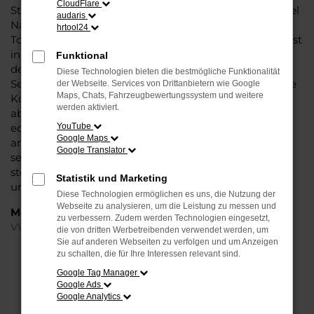
CloudFlare
Steinböhmer eine VW Touareg Tageszulassung mit viel
audaris
Nachlass und ohne Abstriche bei der Qualität. VW
hrtool24
Touareg Tageszulassung: das klingt wie ein Trick und ist
in der Tat ein kleiner Kunstgriff, mit dem Autohändler
Funktional
den Kauf zu günstigeren Preisen möglich machen.
Diese Technologien bieten die bestmögliche Funktionalität
Seitens der Automobilhersteller werden stets nur enge
der Webseite. Services von Drittanbietern wie Google
Maps, Chats, Fahrzeugbewertungssystem und weitere
Korridore für die Preissetzung bei Neuwagen
werden aktiviert.
abgesteckt. Eine VW Touareg Tageszulassung ist ein
echter Neuwagen, der für einen Tag in Münster oder
YouTube
Google Maps
anderswo zugelassen wurde. Dabei versteht sich von
Google Translator
selbst, dass der Kilometerstand bei Null komma Null
steht und Sie nach dem Kauf die erste Fahrt
Statistik und Marketing
unternehmen können.
Diese Technologien ermöglichen es uns, die Nutzung der
Webseite zu analysieren, um die Leistung zu messen und
Marken
zu verbessern. Zudem werden Technologien eingesetzt,
VW
die von dritten Werbetreibenden verwendet werden, um
Sie auf anderen Webseiten zu verfolgen und um Anzeigen
zu schalten, die für Ihre Interessen relevant sind.
FEHLER: NETWORK ERROR
Google Tag Manager
Google Ads
Beim Laden ist ein Fehler aufgetreten.
Google Analytics
Hier sind ein paar Tipps, die dir helfen können: