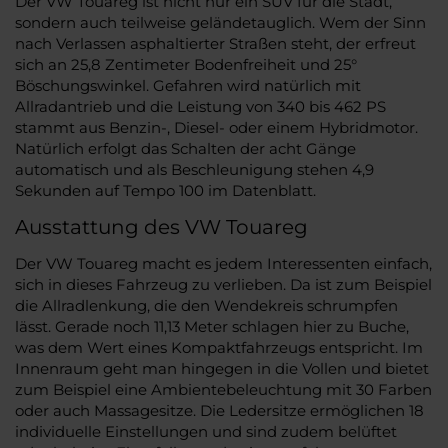
Der VW Touareg ist nicht nur ein SUV für die Stadt,
sondern auch teilweise geländetauglich. Wem der Sinn
nach Verlassen asphaltierter Straßen steht, der erfreut
sich an 25,8 Zentimeter Bodenfreiheit und 25°
Böschungswinkel. Gefahren wird natürlich mit
Allradantrieb und die Leistung von 340 bis 462 PS
stammt aus Benzin-, Diesel- oder einem Hybridmotor.
Natürlich erfolgt das Schalten der acht Gänge
automatisch und als Beschleunigung stehen 4,9
Sekunden auf Tempo 100 im Datenblatt.
Ausstattung des VW Touareg
Der VW Touareg macht es jedem Interessenten einfach,
sich in dieses Fahrzeug zu verlieben. Da ist zum Beispiel
die Allradlenkung, die den Wendekreis schrumpfen
lässt. Gerade noch 11,13 Meter schlagen hier zu Buche,
was dem Wert eines Kompaktfahrzeugs entspricht. Im
Innenraum geht man hingegen in die Vollen und bietet
zum Beispiel eine Ambientebeleuchtung mit 30 Farben
oder auch Massagesitze. Die Ledersitze ermöglichen 18
individuelle Einstellungen und sind zudem belüftet