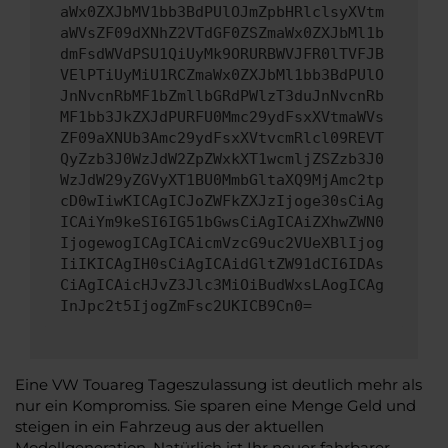
aWx0ZXJbMV1bb3BdPUlOJmZpbHRlclsyXVtm
aWVsZF09dXNhZ2VTdGF0ZSZmaWx0ZXJbMl1b
dmFsdWVdPSU1QiUyMk9ORURBWVJFR0lTVFJB
VElPTiUyMiU1RCZmaWx0ZXJbMl1bb3BdPUlO
JnNvcnRbMF1bZmllbGRdPWlzT3duJnNvcnRb
MF1bb3JkZXJdPURFU0Mmc29ydFsxXVtmaWVs
ZF09aXNUb3Amc29ydFsxXVtvcmRlcl09REVT
QyZzb3J0WzJdW2ZpZWxkXT1wcmljZSZzb3J0
WzJdW29yZGVyXT1BU0MmbGltaXQ9MjAmc2tp
cD0wIiwKICAgICJoZWFkZXJzIjoge30sCiAg
ICAiYm9keSI6IG51bGwsCiAgICAiZXhwZWN0
IjogewogICAgICAicmVzcG9uc2VUeXBlIjog
IiIKICAgIH0sCiAgICAidGltZW91dCI6IDAs
CiAgICAicHJvZ3Jlc3MiOiBudWxsLAogICAg
InJpc2t5IjogZmFsc2UKICB9Cn0=
Eine VW Touareg Tageszulassung ist deutlich mehr als
nur ein Kompromiss. Sie sparen eine Menge Geld und
steigen in ein Fahrzeug aus der aktuellen
Modellgeneration. Natürlich ist Ihr neuer fahrbarer