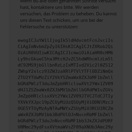
Wenn du alle oben genannten Schritte versucht
hast, kontaktiere uns bitte. Wir werden
versuchen, das Problem zu beheben. Du kannst
uns diesen Text schicken, um uns bei der
Fehlersuche zu unterstützen:
ewogICJuYW1lIjogIk5ldHdvcmtFcnJvciIs
CiAgImNvbmZpZyI6IHsKICAgICJtZXRob2Qi
OiAiR0VUIiwKICAgICJ1cmwiOiAiaHR0cHM6
Ly9hcGkueC5ha3MtcHJvZC5hdWRhcmlzLm5l
dC92MS9jbGllbnRzLzIxMTIvd2Vic2l0ZS12
ZWhpY2xlcz93ZWJzaXRlPTVlYTFlODZiNmQx
ZTU2YTUwMzZiY2VkYSZmaWx0ZXJbMF1bZmll
bGRdPWlzT3duJmZpbHRlclswXVt2YWx1ZV09
dHJ1ZSZmaWx0ZXJbMV1bZmllbGRdPW1vZGVs
JmZpbHRlclsxXVt2YWx1ZV09JTVCJTdCJTIy
YXVkYXJpc19pZCUyMiUzQSUyMjViODNlMzc3
OGE5YTUyMzAyNTAwMWYxZSUyMiU3RCU1RCZm
aWx0ZXJbMV1bb3BdPUlOJnNvcnRbMF1bZmll
bGRdPWlzT3duJnNvcnRbMF1bb3JkZXJdPURF
U0Mmc29ydFsxXVtmaWVsZF09aXNUb3Amc29y