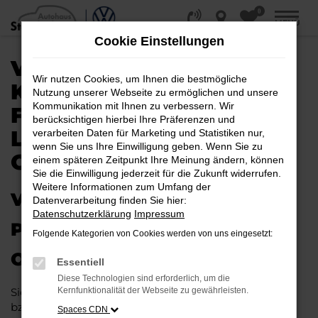
0
Zum
MENÜ
Hauptinhalt
Cookie Einstellungen
springen
VW GOLF SPORTSVAN
Wir nutzen Cookies, um Ihnen die bestmögliche
KAUFEN, LEASEN,
Nutzung unserer Webseite zu ermöglichen und unsere
Kommunikation mit Ihnen zu verbessern. Wir
FINANZIEREN |
berücksichtigen hierbei Ihre Präferenzen und
LIEFERSERVICE NACH
verarbeiten Daten für Marketing und Statistiken nur,
wenn Sie uns Ihre Einwilligung geben. Wenn Sie zu
OSNABRÜCK
einem späteren Zeitpunkt Ihre Meinung ändern, können
Sie die Einwilligung jederzeit für die Zukunft widerrufen.
Weitere Informationen zum Umfang der
VW GOLF SPORTSVAN – IHR
Datenverarbeitung finden Sie hier:
Datenschutzerklärung
Impressum
PERFEKTES FAHRZEUG FÜR
Folgende Kategorien von Cookies werden von uns eingesetzt:
OSNABRÜCK
Essentiell
Diese Technologien sind erforderlich, um die
Sie möchten in Osnabrück und Umgebung mobil sein
Kernfunktionalität der Webseite zu gewährleisten.
bzw. mobil bleiben. Unser Vorschlag ist ein VW Golf
Spaces CDN