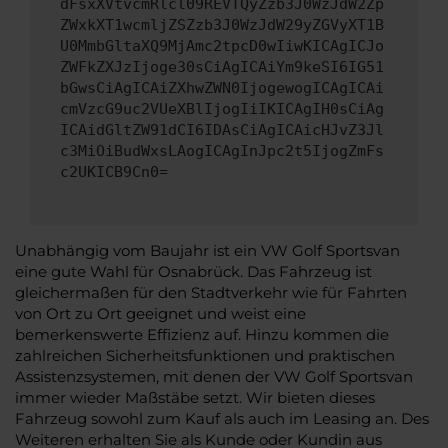
dFsxXVtvcmRlcl09REVTQyZzb3J0WzJdW2Zp
ZWxkXT1wcmljZSZzb3J0WzJdW29yZGVyXT1B
U0MmbGltaXQ9MjAmc2tpcD0wIiwKICAgICJo
ZWFkZXJzIjoge30sCiAgICAiYm9keSI6IG51
bGwsCiAgICAiZXhwZWN0IjogewogICAgICAi
cmVzcG9uc2VUeXBlIjogIiIKICAgIH0sCiAg
ICAidGltZW91dCI6IDAsCiAgICAicHJvZ3Jl
c3MiOiBudWxsLAogICAgInJpc2t5IjogZmFs
c2UKICB9Cn0=
Unabhängig vom Baujahr ist ein VW Golf Sportsvan
eine gute Wahl für Osnabrück. Das Fahrzeug ist
gleichermaßen für den Stadtverkehr wie für Fahrten
von Ort zu Ort geeignet und weist eine
bemerkenswerte Effizienz auf. Hinzu kommen die
zahlreichen Sicherheitsfunktionen und praktischen
Assistenzsystemen, mit denen der VW Golf Sportsvan
immer wieder Maßstäbe setzt. Wir bieten dieses
Fahrzeug sowohl zum Kauf als auch im Leasing an. Des
Weiteren erhalten Sie als Kunde oder Kundin aus