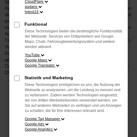
Sportsvan, denn dieses Fahrzeug vereint eine ganze
CloudFlare
audaris
Reihe an Vorzügen. Da ist zunächst einmal die Tradition
hrtool24
des Herstellers. Ein VW Golf Sportsvan für Osnabrück ist
perfekt verarbeitet und auf Langlebigkeit ausgelegt.
Funktional
Auf diese Weise können Sie unbedenklich sowohl einen
Diese Technologien bieten die bestmögliche Funktionalität
Neuwagen als auch einen Gebrauchten, sowohl eine
der Webseite. Services von Drittanbietern wie Google
Tageszulassung als auch einen Jahreswagen erwerben.
Maps, Chats, Fahrzeugbewertungssystem und weitere
Wenn Sie sich für Steinböhmer entscheiden, erhalten
werden aktiviert.
Sie einen erheblichen Nachlass bzw. Rabatt und
YouTube
genießen zudem einen außergewöhnlichen Service.
Google Maps
Das beginnt bei der Beratung und setzt sich mit vielen
Google Translator
Dienstleistungen unserer Meisterwerkstatt fort.
Statistik und Marketing
Diese Technologien ermöglichen es uns, die Nutzung der
Webseite zu analysieren, um die Leistung zu messen und
FEHLER: NETWORK ERROR
zu verbessern. Zudem werden Technologien eingesetzt,
die von dritten Werbetreibenden verwendet werden, um
Beim Laden ist ein Fehler aufgetreten.
Sie auf anderen Webseiten zu verfolgen und um Anzeigen
zu schalten, die für Ihre Interessen relevant sind.
Hier sind ein paar Tipps, die dir helfen können:
Google Tag Manager
Überprüfe deine Firewall und deine
Google Ads
Google Analytics
Internetverbindung.