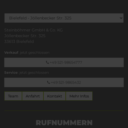
Steinböhmer GmbH & Co. KG
Jöllenbecker Str. 325
33613 Bielefeld
Verkauf
: jetzt geschlossen
+49 521-98654777
Service
: jetzt geschlossen
+49 521-9865432
Team
Anfahrt
Kontakt
Mehr Infos
RUFNUMMERN