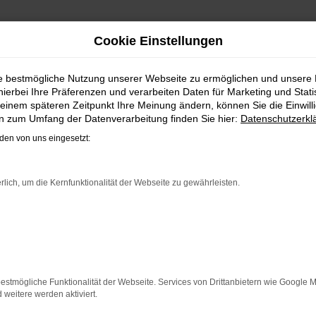
Cookie Einstellungen
G | LIEFERSERVICE NACH 
ie bestmögliche Nutzung unserer Webseite zu ermöglichen und unsere
hierbei Ihre Präferenzen und verarbeiten Daten für Marketing und Stati
BATT: IHRE VW ID.4 TAGESZUL
einem späteren Zeitpunkt Ihre Meinung ändern, können Sie die Einwillig
en zum Umfang der Datenverarbeitung finden Sie hier:
Datenschutzerkl
nd Kunden aus Osnabrück und anderswo erhalten bei Steinb
en von uns eingesetzt:
ng: das klingt wie ein Trick und ist in der Tat ein kleiner 
werden stets nur enge Korridore für die Preissetzung bei N
erswo zugelassen wurde. Dabei versteht sich von selbst, da
rlich, um die Kernfunktionalität der Webseite zu gewährleisten.
ER: NETWORK ERROR
n ist ein Fehler aufgetreten.
estmögliche Funktionalität der Webseite. Services von Drittanbietern wie Google 
 ein paar Tipps, die dir helfen können:
eitere werden aktiviert.