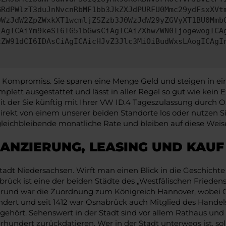
GRdPWlzT3duJnNvcnRbMF1bb3JkZXJdPURFU0Mmc29ydFsxXVt
0WzJdW2ZpZWxkXT1wcmljZSZzb3J0WzJdW29yZGVyXT1BU0Mmb
iAgICAiYm9keSI6IG51bGwsCiAgICAiZXhwZWN0IjogewogICA
tZW91dCI6IDAsCiAgICAicHJvZ3Jlc3MiOiBudWxsLAogICAgI
n Kompromiss. Sie sparen eine Menge Geld und steigen in ei
mplett ausgestattet und lässt in aller Regel so gut wie kein
 der Sie künftig mit Ihrer VW ID.4 Tageszulassung durch Osn
e direkt von einem unserer beiden Standorte los oder nutze
gleichbleibende monatliche Rate und bleiben auf diese Weise
NANZIERUNG, LEASING UND KAU
 Niedersachsen. Wirft man einen Blick in die Geschichte des
nabrück ist eine der beiden Städte des „Westfälischen Fried
grund war die Zuordnung zum Königreich Hannover, wobei Osn
hundert und seit 1412 war Osnabrück auch Mitglied des Hande
gehört. Sehenswert in der Stadt sind vor allem Rathaus und 
ahrhundert zurückdatieren. Wer in der Stadt unterwegs ist, s