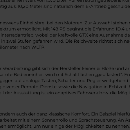
sitze einen Wert von 1.575 Liter. Für ein stromgetriebens K
ichtig aus. 10,20 Meter sind natürlich dem E-Antrieb geschul
eswegs Einheitsbrei bei den Motoren. Zur Auswahl stehen d
trum ermöglicht. Mit 148 PS beginnt die Erfahrung ID.4 und 
interradantrieb, wobei der kraftvolle GTX eine Ausnahme da
i in zwei Stufen gefahren wird. Die Reichweite richtet sic
ilometer nach WLTP.
arbeitung gibt sich der Hersteller keinerlei Blöße und arbei
samte Bedieneinheit wird mit Schaltflächen „gepflastert“. E
ngegen auf analoge Tasten, Schalter und Regler weitgehend ve
verser Remote-Dienste sowie die Navigation in Echtzeit. Ein
l der Ausstattung ist ein adaptives Fahrwerk bzw. die Möglic
, sondern auch der ganz klassische Komfort. Ein Beispiel hie
 arbeitet mit einem Sonnenrollo und Sprachsteuerung. An A
en ermöglicht, um nur einige der Möglichkeiten zu nennen. 