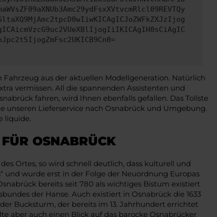
maWVsZF09aXNUb3Amc29ydFsxXVtvcmRlcl09REVTQy
GltaXQ9MjAmc2tpcD0wIiwKICAgICJoZWFkZXJzIjog
gICAicmVzcG9uc2VUeXBlIjogIiIKICAgIH0sCiAgIC
nJpc2t5IjogZmFsc2UKICB9Cn0=
n Fahrzeug aus der aktuellen Modellgeneration. Natürlich
 Extra vermissen. All die spannenden Assistenten und
abrück fahren, wird Ihnen ebenfalls gefallen. Das Tollste
n Sie unseren Lieferservice nach Osnabrück und Umgebung.
 liquide.
F FÜR OSNABRÜCK
 Ortes, so wird schnell deutlich, dass kulturell und
ens“ und wurde erst in der Folge der Neuordnung Europas
abrück bereits seit 780 als wichtiges Bistum existiert
lsbundes der Hanse. Auch existiert in Osnabrück die 1633
der Bucksturm, der bereits im 13. Jahrhundert errichtet
ollte aber auch einen Blick auf das barocke Osnabrücker