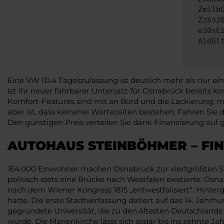
Zmllb
Zzb3J
e30sC
AidGl
Eine VW ID.4 Tageszulassung ist deutlich mehr als nur ei
ist Ihr neuer fahrbarer Untersatz für Osnabrück bereits ko
Komfort-Features sind mit an Bord und die Lackierung, mit
aber ist, dass keinerlei Wartezeiten bestehen. Fahren Si
Den günstigen Preis verteilen Sie dank Finanzierung auf 
AUTOHAUS STEINBÖHMER – FI
164.000 Einwohner machen Osnabrück zur viertgrößten Stadt
politisch stets eine Brücke nach Westfalen existierte. Os
nach dem Wiener Kongress 1815 „entwestfalisiert“. Hinter
hatte. Die erste Stadtverfassung datiert auf das 14. Jahr
gegründete Universität, die zu den ältesten Deutschlands 
wurde. Die Marienkirche lässt sich sogar bis ins zehnte J