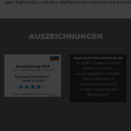
dem Fahrersitz und dem Beifahrersitz montiert wird und 
AUSZEICHNUNGEN
Es wird versucht, Inhalte
von
apps.autohauskenner.de
zu laden. Dabei können
Daten an Dritte
weitergegeben werden.
Wenn Sie damit
einverstanden sind,
klicken Sie bitte auf
"Bestätigen".
Bestätigen