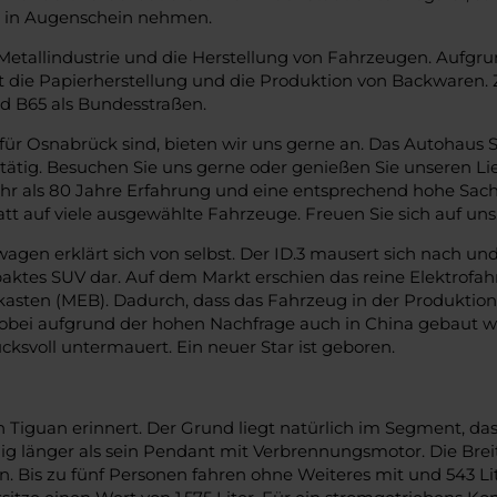
r in Augenschein nehmen.
Metallindustrie und die Herstellung von Fahrzeugen. Aufgr
t die Papierherstellung und die Produktion von Backwaren.
nd B65 als Bundesstraßen.
r Osnabrück sind, bieten wir uns gerne an. Das Autohaus S
tig. Besuchen Sie uns gerne oder genießen Sie unseren Lie
 als 80 Jahre Erfahrung und eine entsprechend hohe Sachk
t auf viele ausgewählte Fahrzeuge. Freuen Sie sich auf uns
gen erklärt sich von selbst. Der ID.3 mausert sich nach u
paktes SUV dar. Auf dem Markt erschien das reine Elektrofah
sten (MEB). Dadurch, dass das Fahrzeug in der Produktions
ei aufgrund der hohen Nachfrage auch in China gebaut wird.
cksvoll untermauert. Ein neuer Star ist geboren.
n Tiguan erinnert. Der Grund liegt natürlich im Segment, das 
ig länger als sein Pendant mit Verbrennungsmotor. Die Breit
 Bis zu fünf Personen fahren ohne Weiteres mit und 543 L