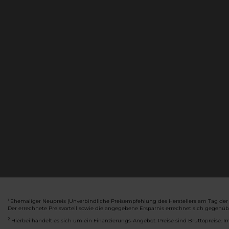
Ehemaliger Neupreis (Unverbindliche Preisempfehlung des Herstellers am Tag der 
1
Der errechnete Preisvorteil sowie die angegebene Ersparnis errechnet sich gegenü
2
Hierbei handelt es sich um ein Finanzierungs-Angebot. Preise sind Bruttopreise. Ir