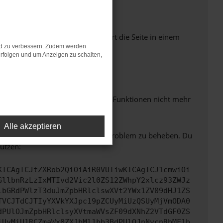
Seiten verhindern. Funktioniert die Seite in einem
nd zu verbessern. Zudem werden
rfolgen und um Anzeigen zu schalten,
m neuesten Stand sind.
 auch dazu führen, dass bestimmte Funktionen nicht mehr
Alle akzeptieren
bitte. Wir werden versuchen, das Problem zu beheben. Du
ützen:
KICAgICJtZXRob2QiOiAiR0VUIiwKICAgICJ1cmwiOi
GllbnRzLzIxMTIvd2Vic2l0ZS12ZWhpY2xlcz93ZWJz
lbGRdPWlzT3duJmZpbHRlclswXVt2YWx1ZV09dHJ1ZS
TVCJTdCJTIyYXVkYXJpc19pZCUyMiUzQSUyMjVmODA0
dPUlOJmZpbHRlclsyXVtmaWVsZF09dXNhZ2VTdGF0ZS
iUyMiU1RCZmaWx0ZXJbMl1bb3BdPUlOJnNvcnRbMF1b