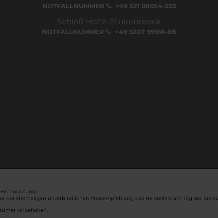
NOTFALLNUMMER
+49 521 98654-333
Schloß Holte-Stukenbrock
NOTFALLNUMMER
+49 5207 99166-88
Erstzulassung).
ber der ehemaligen unverbindlichen Preisempfehlung des Herstellers am Tag der Erstzu
rtümer vorbehalten.