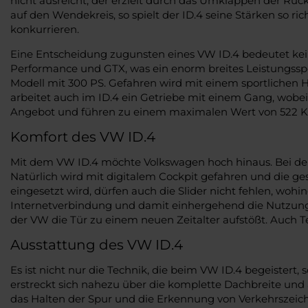
nicht ausreicht, der erzielt durch das Umklappen der Rück
auf den Wendekreis, so spielt der ID.4 seine Stärken so r
konkurrieren.
Eine Entscheidung zugunsten eines VW ID.4 bedeutet kein
Performance und GTX, was ein enorm breites Leistungsspek
Modell mit 300 PS. Gefahren wird mit einem sportlichen H
arbeitet auch im ID.4 ein Getriebe mit einem Gang, wobe
Angebot und führen zu einem maximalen Wert von 522 K
Komfort des VW ID.4
Mit dem VW ID.4 möchte Volkswagen hoch hinaus. Bei der Ver
Natürlich wird mit digitalem Cockpit gefahren und die ge
eingesetzt wird, dürfen auch die Slider nicht fehlen, wohi
Internetverbindung und damit einhergehend die Nutzung di
der VW die Tür zu einem neuen Zeitalter aufstößt. Auch Tei
Ausstattung des VW ID.4
Es ist nicht nur die Technik, die beim VW ID.4 begeistert
erstreckt sich nahezu über die komplette Dachbreite und
das Halten der Spur und die Erkennung von Verkehrszeich