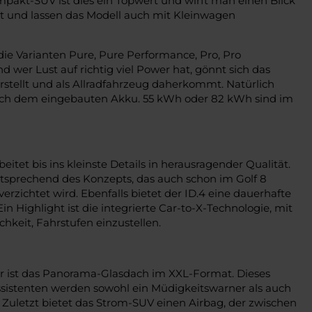
ompakt-SUV ist dies ein Topwert und wirft man einen Blick
det und lassen das Modell auch mit Kleinwagen
ie Varianten Pure, Pure Performance, Pro, Pro
wer Lust auf richtig viel Power hat, gönnt sich das
rstellt und als Allradfahrzeug daherkommt. Natürlich
h nach dem eingebauten Akku. 55 kWh oder 82 kWh sind im
tet bis ins kleinste Details in herausragender Qualität.
ntsprechend des Konzepts, das auch schon im Golf 8
rzichtet wird. Ebenfalls bietet der ID.4 eine dauerhafte
 Highlight ist die integrierte Car-to-X-Technologie, mit
hkeit, Fahrstufen einzustellen.
rfür ist das Panorama-Glasdach im XXL-Format. Dieses
ssistenten werden sowohl ein Müdigkeitswarner als auch
Zuletzt bietet das Strom-SUV einen Airbag, der zwischen