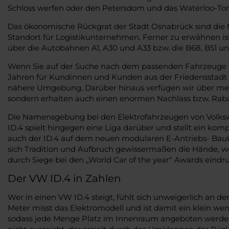
Schloss werfen oder den Petersdom und das Waterloo-To
Das ökonomische Rückgrat der Stadt Osnabrück sind die 
Standort für Logistikunternehmen. Ferner zu erwähnen is
über die Autobahnen A1, A30 und A33 bzw. die B68, B51 u
Wenn Sie auf der Suche nach dem passenden Fahrzeuge fü
Jahren für Kundinnen und Kunden aus der Friedensstadt tä
nähere Umgebung. Darüber hinaus verfügen wir über mehr
sondern erhalten auch einen enormen Nachlass bzw. Rabat
Die Namensgebung bei den Elektrofahrzeugen von Volkswa
ID.4 spielt hingegen eine Liga darüber und stellt ein kom
auch der ID.4 auf dem neuen modularen E-Antriebs- Bauka
sich Tradition und Aufbruch gewissermaßen die Hände, wob
durch Siege bei den „World Car of the year“ Awards eindru
Der VW ID.4 in Zahlen
Wer in einen VW ID.4 steigt, fühlt sich unweigerlich an de
Meter misst das Elektromodell und ist damit ein klein wen
sodass jede Menge Platz im Innenraum angeboten werden.