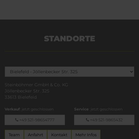
STANDORTE
Steinböhmer GmbH & Co. KG
Jöllenbecker Str. 325
33613 Bielefeld
Verkauf
: jetzt geschlossen
Service
: jetzt geschlossen
+49 521-98654777
+49 521-9865432
Team
Anfahrt
Kontakt
Mehr Infos