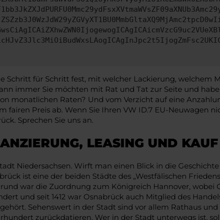
F1bb3JkZXJdPURFU0Mmc29ydFsxXVtmaWVsZF09aXNUb3Amc29
jZSZzb3J0WzJdW29yZGVyXT1BU0MmbGltaXQ9MjAmc2tpcD0wI
GwsCiAgICAiZXhwZWN0IjogewogICAgICAicmVzcG9uc2VUeXB
icHJvZ3Jlc3MiOiBudWxsLAogICAgInJpc2t5IjogZmFsc2UKI
Schritt für Schritt fest, mit welcher Lackierung, welchem 
n immer Sie möchten mit Rat und Tat zur Seite und haben 
e von monatlichen Raten? Und vom Verzicht auf eine Anzahlung
 fairen Preis ab. Wenn Sie Ihren VW ID.7 EU-Neuwagen nic
rück. Sprechen Sie uns an.
NANZIERUNG, LEASING UND KAU
 Niedersachsen. Wirft man einen Blick in die Geschichte des
nabrück ist eine der beiden Städte des „Westfälischen Fried
grund war die Zuordnung zum Königreich Hannover, wobei Osn
hundert und seit 1412 war Osnabrück auch Mitglied des Hande
gehört. Sehenswert in der Stadt sind vor allem Rathaus und 
ahrhundert zurückdatieren. Wer in der Stadt unterwegs ist, s