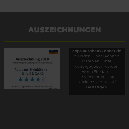
AUSZEICHNUNGEN
Es wird versucht, Inhalte
von
apps.autohauskenner.de
zu laden. Dabei können
Daten an Dritte
weitergegeben werden.
Wenn Sie damit
einverstanden sind,
klicken Sie bitte auf
"Bestätigen".
Bestätigen