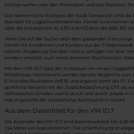
Schloss werfen oder den Petersdom und das Waterloo-To
Das ökonomische Rückgrat der Stadt Osnabrück sind die 
Standort für Logistikunternehmen. Ferner zu erwähnen is
über die Autobahnen A1, A30 und A33 bzw. die B68, B51 u
Wenn Sie auf der Suche nach dem passenden Fahrzeuge fü
Jahren für Kundinnen und Kunden aus der Friedensstadt tä
nähere Umgebung. Darüber hinaus verfügen wir über mehr
sondern erhalten auch einen enormen Nachlass bzw. Rabat
Mit dem VW ID.7 lässt der Autobauer ein neues Flaggschiff
Mittelklasse. Mancherorts werden bereits Vergleiche zum P
E-Antriebs-Baukasten (MEB) und ergänzt somit die ID.-Fam
sportliche Variante mit der Zusatzbezeichnung GTX als auc
ostfriesischen Emden, womit durch und durch „Made in Ger
was angesichts der Ausstattung durchaus Sinn macht.
Aus dem Datenblatt für den VW ID.7
Die Ausmaße des VW ID.7 sind beeindruckend. Mit 4,96 Met
1,54 Meter ein Ausrufezeichen. Die Linienführung ist ele