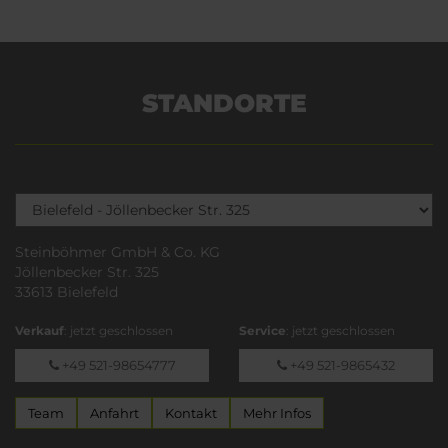
STANDORTE
Steinböhmer GmbH & Co. KG
Jöllenbecker Str. 325
33613 Bielefeld
Verkauf
: jetzt geschlossen
Service
: jetzt geschlossen
+49 521-98654777
+49 521-9865432
Team
Anfahrt
Kontakt
Mehr Infos