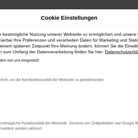
Cookie Einstellungen
REIMPORT | LIEFERSERVIC
ie bestmögliche Nutzung unserer Webseite zu ermöglichen und unsere
hierbei Ihre Präferenzen und verarbeiten Daten für Marketing und Stati
W ID.7 EU-NEUWAGEN FÜR OSN
einem späteren Zeitpunkt Ihre Meinung ändern, können Sie die Einwillig
en zum Umfang der Datenverarbeitung finden Sie hier:
Datenschutzerkl
nd bei Fahrten durch Osnabrück auf dem neuesten Stand der
en von uns eingesetzt:
allem in der aktuellen Generation in den Vergleichstests un
 kaufen, profitieren Sie gleich mehrfach. So bieten wir e
naus sichern Sie sich bei jedem Kauf einen Rabatt bzw. Nachl
rlich, um die Kernfunktionalität der Webseite zu gewährleisten.
 Leasing zu haben und entsprechend zu 100 Prozent Ihren i
ER: NETWORK ERROR
n ist ein Fehler aufgetreten.
estmögliche Funktionalität der Webseite. Services von Drittanbietern wie Google 
 ein paar Tipps, die dir helfen können:
eitere werden aktiviert.