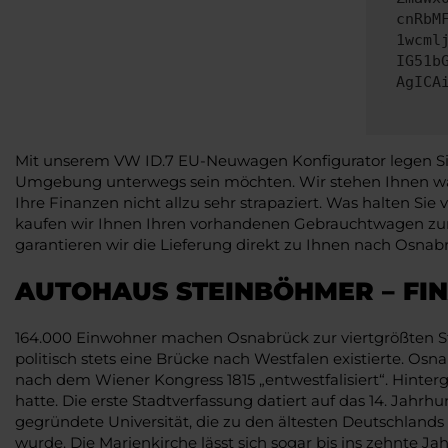
cnRbM
1wcml
IG51b
AgICA
Mit unserem VW ID.7 EU-Neuwagen Konfigurator legen Sie 
Umgebung unterwegs sein möchten. Wir stehen Ihnen wan
Ihre Finanzen nicht allzu sehr strapaziert. Was halten Si
kaufen wir Ihnen Ihren vorhandenen Gebrauchtwagen zum
garantieren wir die Lieferung direkt zu Ihnen nach Osnab
AUTOHAUS STEINBÖHMER – FI
164.000 Einwohner machen Osnabrück zur viertgrößten Stadt
politisch stets eine Brücke nach Westfalen existierte. Os
nach dem Wiener Kongress 1815 „entwestfalisiert“. Hinter
hatte. Die erste Stadtverfassung datiert auf das 14. Jahr
gegründete Universität, die zu den ältesten Deutschlands 
wurde. Die Marienkirche lässt sich sogar bis ins zehnte J