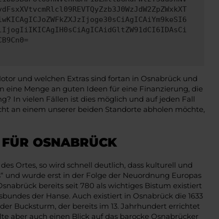
ydFsxXVtvcmRlcl09REVTQyZzb3J0WzJdW2ZpZWxkXT
iwKICAgICJoZWFkZXJzIjoge30sCiAgICAiYm9keSI6
lIjogIiIKICAgIH0sCiAgICAidGltZW91dCI6IDAsCi
CB9Cn0=
Motor und welchen Extras sind fortan in Osnabrück und
eine Menge an guten Ideen für eine Finanzierung, die
? In vielen Fällen ist dies möglich und auf jeden Fall
ht an einem unserer beiden Standorte abholen möchte,
F FÜR OSNABRÜCK
 Ortes, so wird schnell deutlich, dass kulturell und
ens“ und wurde erst in der Folge der Neuordnung Europas
abrück bereits seit 780 als wichtiges Bistum existiert
lsbundes der Hanse. Auch existiert in Osnabrück die 1633
der Bucksturm, der bereits im 13. Jahrhundert errichtet
ollte aber auch einen Blick auf das barocke Osnabrücker