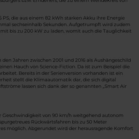
olfsburgers bzw. Emdeners, die zu einem Wendekreis von
86 PS, die aus einem 82 kWh starken Akku ihre Energie
einmal sechseinhalb Sekunden. Aufgetrumpft wird zudem
, mit bis zu 200 kW zu laden, womit auch die Tauglichkeit
n den Jahren zwischen 2001 und 2016 als Aushängeschild
inen Hauch von Science-Fiction. Da ist zum Beispiel die
eitet. Bereits in der Serienversion vorhanden ist ein
it stellt die Klimaautomatik dar, die sich digital
uftströme lassen sich dank der so genannten „Smart Air
iner Geschwindigkeit von 90 km/h weitgehend autonom
 spurgetreues Rückwärtsfahren bis zu 50 Meter
teres möglich. Abgerundet wird der herausragende Komfort