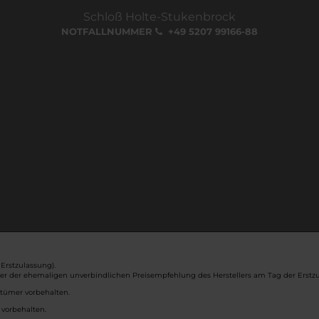
Schloß Holte-Stukenbrock
NOTFALLNUMMER
+49 5207 99166-88
Erstzulassung).
ber der ehemaligen unverbindlichen Preisempfehlung des Herstellers am Tag der Erstzu
rtümer vorbehalten.
 vorbehalten.