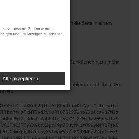
Seiten verhindern. Funktioniert die Seite in einem
nd zu verbessern. Zudem werden
rfolgen und um Anzeigen zu schalten,
m neuesten Stand sind.
 auch dazu führen, dass bestimmte Funktionen nicht mehr
Alle akzeptieren
bitte. Wir werden versuchen, das Problem zu beheben. Du
ützen:
KICAgICJtZXRob2QiOiAiR0VUIiwKICAgICJ1cmwiOi
GllbnRzLzIxMTIvd2Vic2l0ZS12ZWhpY2xlcz93ZWJz
lbGRdPWlzT3duJmZpbHRlclswXVt2YWx1ZV09dHJ1ZS
TVCJTdCJTIyYXVkYXJpc19pZCUyMiUzQSUyMjY0Zjk5
dPUlOJmZpbHRlclsyXVtmaWVsZF09dXNhZ2VTdGF0ZS
l1bb3BdPUlOJnNvcnRbMF1bZmllbGRdPWlzT3duJnNv