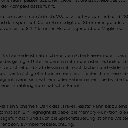
Kofferraum passen 532 Liter. Clever ist die Bauweise des W
 der Kompaktklasse führt.
kal emissionsfreie Antrieb. VW setzt auf Heckantrieb und 2
d den Spurt auf 100 km/h erledigt der Stromer in gerade 
 von bis zu 621 Kilometer. Herausragend ist die Möglichkeit
. Die Rede ist natürlich von dem Oberklassemodell, das i
Wie das gelingt? Unter anderem mit modernster Technik und e
verzichtet und stattdessen mit Touchflächen und -slidern arb
 der 15 Zoll große Touchscreen nicht fehlen. Eine Besonderhe
eginnt, wenn sich Fahrerin oder Fahrer nähern. Selbst die L
onneneinstrahlung automatisch erkannt.
aß an Sicherheit. Dank des „Travel Assists“ kann bis zu e
omatisch. Ein Highlight ist dabei die Memory-Funktion, die
Massagefunktion und auch die Sprachsteuerung ist ohne Wei
parenz sowie Ambientebeleuchtung.