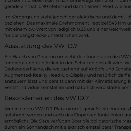
sich somit problemlos im ID.7 unterwegs sein und in den 
gerade einmal 10,90 Meter und damit einem Wert wie aus
Im Vordergrund steht jedoch der elektrische und damit lo
beziehen. Das maximale Drehmoment liegt bei 545 Nm un
mit einem cw-Wert von lediglich 0,23 und einer Reichweite
für die Langstrecke unterstrichen wird.
Ausstattung des VW ID.7
Ein Hauch von Phaeton umweht den Innenraum des VW ID.7
fungierte und nun locker in den Schatten gestellt wird. 
Bedienoberfläche, die weitgehend auf Knöpfe und Schalter 
Augmented-Reality Head-Up-Display und natürlich darf auch
ansteuern lässt und bereits dann mit der Klimatisierung b
Vents“ individuell einstellen und natürlich wird starke S
Besonderheiten des VW ID.7
Wer in einem VW ID.7 Platz nimmt, genießt ein enormes M
gefahren werden und auch das Einparken funktioniert aut
ermöglicht. Die Sitze verfügen über die obligatorische 
durch ein Sonnendach mit elektrisch einstellbarer Trans