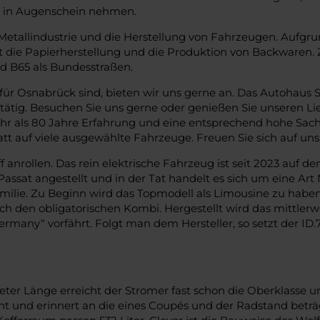
r in Augenschein nehmen.
Metallindustrie und die Herstellung von Fahrzeugen. Aufgr
t die Papierherstellung und die Produktion von Backwaren.
nd B65 als Bundesstraßen.
r Osnabrück sind, bieten wir uns gerne an. Das Autohaus S
tig. Besuchen Sie uns gerne oder genießen Sie unseren Lie
 als 80 Jahre Erfahrung und eine entsprechend hohe Sachk
t auf viele ausgewählte Fahrzeuge. Freuen Sie sich auf uns
 anrollen. Das rein elektrische Fahrzeug ist seit 2023 auf 
assat angestellt und in der Tat handelt es sich um eine Art
ilie. Zu Beginn wird das Topmodell als Limousine zu haben 
h den obligatorischen Kombi. Hergestellt wird das mittlerwe
many“ vorfährt. Folgt man dem Hersteller, so setzt der ID.
er Länge erreicht der Stromer fast schon die Oberklasse un
gant und erinnert an die eines Coupés und der Radstand betr