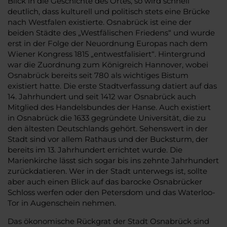
Blick in die Geschichte des Ortes, so wird schnell
deutlich, dass kulturell und politisch stets eine Brücke
nach Westfalen existierte. Osnabrück ist eine der
beiden Städte des „Westfälischen Friedens“ und wurde
erst in der Folge der Neuordnung Europas nach dem
Wiener Kongress 1815 „entwestfalisiert“. Hintergrund
war die Zuordnung zum Königreich Hannover, wobei
Osnabrück bereits seit 780 als wichtiges Bistum
existiert hatte. Die erste Stadtverfassung datiert auf das
14. Jahrhundert und seit 1412 war Osnabrück auch
Mitglied des Handelsbundes der Hanse. Auch existiert
in Osnabrück die 1633 gegründete Universität, die zu
den ältesten Deutschlands gehört. Sehenswert in der
Stadt sind vor allem Rathaus und der Bucksturm, der
bereits im 13. Jahrhundert errichtet wurde. Die
Marienkirche lässt sich sogar bis ins zehnte Jahrhundert
zurückdatieren. Wer in der Stadt unterwegs ist, sollte
aber auch einen Blick auf das barocke Osnabrücker
Schloss werfen oder den Petersdom und das Waterloo-
Tor in Augenschein nehmen.
Das ökonomische Rückgrat der Stadt Osnabrück sind