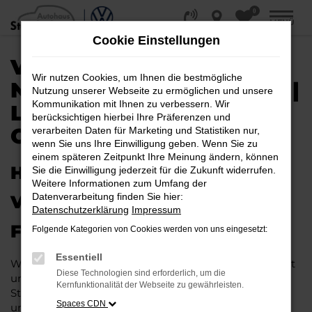
0
Zum
MENÜ
Hauptinhalt
Cookie Einstellungen
springen
VW T-ROC EU-
Wir nutzen Cookies, um Ihnen die bestmögliche
NEUWAGEN / REIMPORT |
Nutzung unserer Webseite zu ermöglichen und unsere
Kommunikation mit Ihnen zu verbessern. Wir
LIEFERSERVICE NACH
berücksichtigen hierbei Ihre Präferenzen und
OSNABRÜCK
verarbeiten Daten für Marketing und Statistiken nur,
wenn Sie uns Ihre Einwilligung geben. Wenn Sie zu
einem späteren Zeitpunkt Ihre Meinung ändern, können
HERAUSRAGENDE QUALITÄT:
Sie die Einwilligung jederzeit für die Zukunft widerrufen.
Weitere Informationen zum Umfang der
Datenverarbeitung finden Sie hier:
VW T-ROC EU-NEUWAGEN
Datenschutzerklärung
Impressum
FÜR OSNABRÜCK
Folgende Kategorien von Cookies werden von uns eingesetzt:
Essentiell
Wer in puncto Qualität keinerlei Kompromisse eingeht
Diese Technologien sind erforderlich, um die
und bei Fahrten durch Osnabrück auf dem neuesten
Kernfunktionalität der Webseite zu gewährleisten.
Stand der Automobiltechnik sein möchte, landet
Spaces CDN
unweigerlich bei einem VW T-Roc EU-Neuwagen.