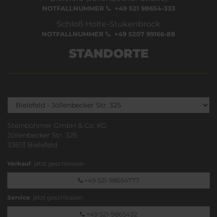
NOTFALLNUMMER
+49 521 98654-333
Schloß Holte-Stukenbrock
NOTFALLNUMMER
+49 5207 99166-88
STANDORTE
Steinböhmer GmbH & Co. KG
Jöllenbecker Str. 325
33613 Bielefeld
Verkauf
: jetzt geschlossen
+49 521-98654777
Service
: jetzt geschlossen
+49 521-9865432