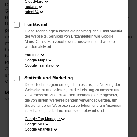
CloudFlare
Dieses Fahrzeug überzeugt vor allem in der aktuellen
audaris
Generation in den Vergleichstests und gilt in vielerlei
hrtool24
Hinsicht als Trendsetter. Wenn Sie Ihren VW T-Roc EU-
Neuwagen für Osnabrück bei Steinböhmer kaufen,
Funktional
profitieren Sie gleich mehrfach. So bieten wir einen
Diese Technologien bieten die bestmögliche Funktionalität
umfangreichen Service und bringen eine Erfahrung von
der Webseite. Services von Drittanbietern wie Google
Maps, Chats, Fahrzeugbewertungssystem und weitere
mehr als 80 Jahren in die Beratung mit ein. Darüber
werden aktiviert.
hinaus sichern Sie sich bei jedem Kauf einen Rabatt
bzw. Nachlass, der teilweise im zweistelligen
YouTube
Google Maps
Prozentbereich liegt. VW T-Roc EU-Neuwagen für
Google Translator
Osnabrück sind bei uns auch im Leasing zu haben und
entsprechend zu 100 Prozent Ihren individuellen
Statistik und Marketing
Vorstellungen.
Diese Technologien ermöglichen es uns, die Nutzung der
Webseite zu analysieren, um die Leistung zu messen und
Marken
zu verbessern. Zudem werden Technologien eingesetzt,
VW
die von dritten Werbetreibenden verwendet werden, um
Sie auf anderen Webseiten zu verfolgen und um Anzeigen
zu schalten, die für Ihre Interessen relevant sind.
FEHLER: NETWORK ERROR
Google Tag Manager
Google Ads
Beim Laden ist ein Fehler aufgetreten.
Google Analytics
Hier sind ein paar Tipps, die dir helfen können: