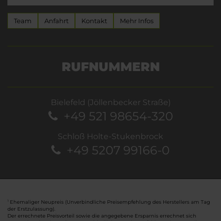
Team
Anfahrt
Kontakt
Mehr Infos
RUFNUMMERN
Bielefeld (Jöllenbecker Straße)
+49 521 98654-320
Schloß Holte-Stukenbrock
+49 5207 99166-0
Ehemaliger Neupreis (Unverbindliche Preisempfehlung des Herstellers am Tag
1
der Erstzulassung).
Der errechnete Preisvorteil sowie die angegebene Ersparnis errechnet sich