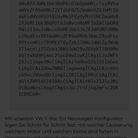
aWx0ZXJbMV1bb3BdPUlOJmZpbHRlclsyXVtm
aWVsZF09dXNhZ2VTdGF0ZSZmaWx0ZXJbMl1b
dmFsdWVdPSU1QiUyMk5FVyUyMiU1RCZmaWx0
ZXJbMl1bb3BdPUlOJnNvcnRbMF1bZmllbGRd
PWlzT3duJnNvcnRbMF1bb3JkZXJdPURFU0Mm
c29ydFsxXVtmaWVsZF09aXNUb3Amc29ydFsx
XVtvcmRlcl09REVTQyZzb3J0WzJdW2ZpZWxk
XT1wcmljZSZzb3J0WzJdW29yZGVyXT1BU0Mm
bGltaXQ9MjAmc2tpcD0wIiwKICAgICJoZWFk
ZXJzIjoge30sCiAgICAiYm9keSI6IG51bGws
CiAgICAiZXhwZWN0IjogewogICAgICAicmVz
cG9uc2VUeXBlIjogIiIKICAgIH0sCiAgICAi
dGltZW91dCI6IDAsCiAgICAicHJvZ3Jlc3Mi
OiBudWxsLAogICAgInJpc2t5IjogZmFsc2UK
ICB9Cn0=
Mit unserem VW T-Roc EU-Neuwagen Konfigurator
legen Sie Schritt für Schritt fest, mit welcher Lackierung,
welchem Motor und welchen Extras sind fortan in
Osnabrück und Umgebung unterwegs sein möchten.