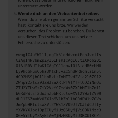
unterstützt werden.
Wende dich an den Webseitenbetreiber.
Wenn du alle oben genannten Schritte versucht
hast, kontaktiere uns bitte. Wir werden
versuchen, das Problem zu beheben. Du kannst
uns diesen Text schicken, um uns bei der
Fehlersuche zu unterstützen:
ewogICJuYW1lIjogIk5ldHdvcmtFcnJvciIs
CiAgImNvbmZpZyI6IHsKICAgICJtZXRob2Qi
OiAiR0VUIiwKICAgICJ1cmwiOiAiaHR0cHM6
Ly9hcGkueC5ha3MtcHJvZC5hdWRhcmlzLm5l
dC92MS9jbGllbnRzLzIxMTIvd2Vic2l0ZS12
ZWhpY2xlcz93ZWJzaXRlPTVlYTFlODZiNmQx
ZTU2YTUwMzZiY2VkYSZmaWx0ZXJbMF1bZmll
bGRdPWlzT3duJmZpbHRlclswXVt2YWx1ZV09
dHJ1ZSZmaWx0ZXJbMV1bZmllbGRdPW1vZGVs
JmZpbHRlclsxXVt2YWx1ZV09JTVCJTdCJTIy
YXVkYXJpc19pZCUyMiUzQSUyMjViODNlMzc3
OGE5YTUyMzAyNTAwMjMzMSUyMiU3RCU1RCZm