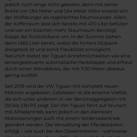
jedoch noch lange nicht geboten, denn mit seiner
Breite von 1,84 Meter und 1,64 Meter Höhe erweist sich
der Wolfsburger als regelrechtes Raumwunder. Allein
der Kofferraum lässt sich bereits mit 470 Liter befüllen
und wer ein bisschen mehr Staumraum benötigt,
klappt die Rücksitzbank um. In der Summe stehen
dann 1.665 Liter bereit, wobei die hintere Sitzbank
dreigeteilt ist und somit Flexibilität ermöglicht.
Natürlich bietet der Tiguan Annehmlichkeiten wie eine
sensorgesteuerte automatische Heckklappe und erfreut
durch einen Wendekreis, der mit 11,50 Meter überaus
gering ausfällt.
Seit 2019 wird der VW Tiguan mit komplett neuen
Motoren angeboten. Geblieben ist die enorme Vielfalt,
die sich unter anderem in vier Benzinaggregaten mit
130 bis 230 PS zeigt. Der VW Tiguan fährt auf Wunsch
mit Allradantrieb, kann jedoch in den kleineren
Motorisierungen auch mit einem Vorderradantrieb
geordert werden. Die Verwaltung der Pferdestärken
erfolgt – wie auch bei den Dieselmotoren – wahlweise