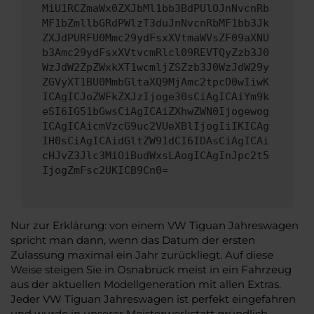
MiU1RCZmaWx0ZXJbMl1bb3BdPUlOJnNvcnRb
MF1bZmllbGRdPWlzT3duJnNvcnRbMF1bb3Jk
ZXJdPURFU0Mmc29ydFsxXVtmaWVsZF09aXNU
b3Amc29ydFsxXVtvcmRlcl09REVTQyZzb3J0
WzJdW2ZpZWxkXT1wcmljZSZzb3J0WzJdW29y
ZGVyXT1BU0MmbGltaXQ9MjAmc2tpcD0wIiwK
ICAgICJoZWFkZXJzIjoge30sCiAgICAiYm9k
eSI6IG51bGwsCiAgICAiZXhwZWN0Ijogewog
ICAgICAicmVzcG9uc2VUeXBlIjogIiIKICAg
IH0sCiAgICAidGltZW91dCI6IDAsCiAgICAi
cHJvZ3Jlc3MiOiBudWxsLAogICAgInJpc2t5
IjogZmFsc2UKICB9Cn0=
Nur zur Erklärung: von einem VW Tiguan Jahreswagen
spricht man dann, wenn das Datum der ersten
Zulassung maximal ein Jahr zurückliegt. Auf diese
Weise steigen Sie in Osnabrück meist in ein Fahrzeug
aus der aktuellen Modellgeneration mit allen Extras.
Jeder VW Tiguan Jahreswagen ist perfekt eingefahren
und wurde in unserer Meisterwerkstatt gründlich