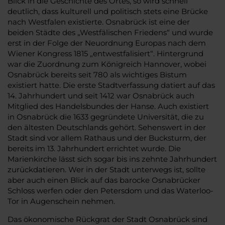
Blick in die Geschichte des Ortes, so wird schnell
deutlich, dass kulturell und politisch stets eine Brücke
nach Westfalen existierte. Osnabrück ist eine der
beiden Städte des „Westfälischen Friedens“ und wurde
erst in der Folge der Neuordnung Europas nach dem
Wiener Kongress 1815 „entwestfalisiert“. Hintergrund
war die Zuordnung zum Königreich Hannover, wobei
Osnabrück bereits seit 780 als wichtiges Bistum
existiert hatte. Die erste Stadtverfassung datiert auf das
14. Jahrhundert und seit 1412 war Osnabrück auch
Mitglied des Handelsbundes der Hanse. Auch existiert
in Osnabrück die 1633 gegründete Universität, die zu
den ältesten Deutschlands gehört. Sehenswert in der
Stadt sind vor allem Rathaus und der Bucksturm, der
bereits im 13. Jahrhundert errichtet wurde. Die
Marienkirche lässt sich sogar bis ins zehnte Jahrhundert
zurückdatieren. Wer in der Stadt unterwegs ist, sollte
aber auch einen Blick auf das barocke Osnabrücker
Schloss werfen oder den Petersdom und das Waterloo-
Tor in Augenschein nehmen.
Das ökonomische Rückgrat der Stadt Osnabrück sind