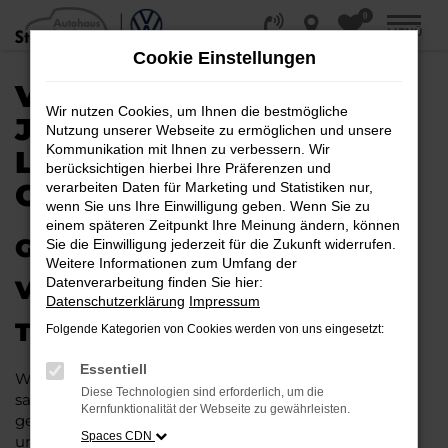
0
Zum
MENÜ
Hauptinhalt
Cookie Einstellungen
springen
VW TIGUAN
Wir nutzen Cookies, um Ihnen die bestmögliche
JAHRESWAGEN |
Nutzung unserer Webseite zu ermöglichen und unsere
Kommunikation mit Ihnen zu verbessern. Wir
LIEFERSERVICE NACH
berücksichtigen hierbei Ihre Präferenzen und
OSNABRÜCK
verarbeiten Daten für Marketing und Statistiken nur,
wenn Sie uns Ihre Einwilligung geben. Wenn Sie zu
einem späteren Zeitpunkt Ihre Meinung ändern, können
GAS GEBEN IN OSNABRÜCK –
Sie die Einwilligung jederzeit für die Zukunft widerrufen.
Weitere Informationen zum Umfang der
Datenverarbeitung finden Sie hier:
VIELLEICHT BALD IM VW
Datenschutzerklärung
Impressum
TIGUAN JAHRESWAGEN
Folgende Kategorien von Cookies werden von uns eingesetzt:
Essentiell
Wer Argumente für einen VW Tiguan Jahreswagen
Diese Technologien sind erforderlich, um die
sammelt, wird schnell fündig. Das Fahrzeug ist wie
Kernfunktionalität der Webseite zu gewährleisten.
geschaffen für Fahrten in Osnabrück und Umgebung
Spaces CDN
und überzeugt durch seine erstklassige Verarbeitung