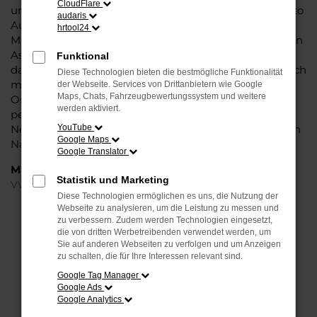
CloudFlare
und die Liebe zum Detail. Hinzu kommt, dass in puncto
audaris
Ausstattung in dieser Fahrzeugklasse regelrecht
hrtool24
Maßstäbe gesetzt werden, was sich vor allem in Sachen
Assistenzsysteme und Sicherheit widerspiegelt. Und
Funktional
dann ist da noch das Design, dass Kenner sprichwörtlich
Diese Technologien bieten die bestmögliche Funktionalität
mit der Zunge schnalzen lässt. In kurzen Worten: für
der Webseite. Services von Drittanbietern wie Google
Maps, Chats, Fahrzeugbewertungssystem und weitere
Osnabrück ist eijn VW Tiguan Jahreswagen eine
werden aktiviert.
perfekte Wahl, alldieweil Sie gegenüber einem
Neuwagen erheblich an Geld sparen und einen soliden
YouTube
Google Maps
Nachlass bzw. Rabatt erhalten.
Google Translator
Marken
Statistik und Marketing
VW
Diese Technologien ermöglichen es uns, die Nutzung der
Webseite zu analysieren, um die Leistung zu messen und
FEHLER: NETWORK ERROR
zu verbessern. Zudem werden Technologien eingesetzt,
die von dritten Werbetreibenden verwendet werden, um
Sie auf anderen Webseiten zu verfolgen und um Anzeigen
Beim Laden ist ein Fehler aufgetreten.
zu schalten, die für Ihre Interessen relevant sind.
Hier sind ein paar Tipps, die dir helfen können:
Google Tag Manager
Google Ads
Überprüfe deine Firewall und deine
Google Analytics
Internetverbindung.