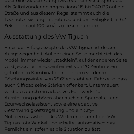
über eine Sieben-Gang-DSG oder ein Schaltgetriebe.
Als Selbstzünder gelangen dann 115 bis 240 PS auf die
Straße und aus diesem Regal stammt auch die
Topmotorisierung mit Biturbo und der Fähigkeit, in 6,2
Sekunden auf 100 km/h zu beschleunigen.
Ausstattung des VW Tiguan
Eines der Erfolgsrezepte des VW Tiguan ist dessen
Ausgewogenheit. Auf der einen Seite macht sich das
Modell immer wieder „stadtfein“, auf der anderen Seite
wird jedoch eine Bodenfreiheit von 20 Zentimetern
geboten. In Kombination mit einem vorderen
Böschungswinkel von 25,6° entsteht ein Fahrzeug, dass
auch Offroad seine Stärken offenbart. Untermauert
wird dies durch ein adaptives Fahrwerk. Zur
Ausstattung gehören aber auch ein Spurhalte- und
Spurwechselassistent sowie eine adaptive
Geschwindigkeitsregelung und ein City-
Notbremsassistent. Des Weiteren erkennt der VW
Tiguan tote Winkel und schaltet automatisch das
Fernlicht ein, sofern es die Situation zulässt.