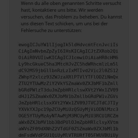
Wenn du alle oben genannten Schritte versucht
hast, kontaktiere uns bitte. Wir werden
versuchen, das Problem zu beheben. Du kannst
uns diesen Text schicken, um uns bei der
Fehlersuche zu unterstützen:
ewogICJuYW1lIjogIk5ldHdvcmtFcnJvciIs
CiAgImNvbmZpZyI6IHsKICAgICJtZXRob2Qi
OiAiR0VUIiwKICAgICJ1cmwiOiAiaHR0cHM6
Ly9hcGkueC5ha3MtcHJvZC5hdWRhcmlzLm5l
dC92MS9jbGllbnRzLzIxMTIvd2Vic2l0ZS12
ZWhpY2xlcz93ZWJzaXRlPTVlYTFlODZiNmQx
ZTU2YTUwMzZiY2VkYSZmaWx0ZXJbMF1bZmll
bGRdPWlzT3duJmZpbHRlclswXVt2YWx1ZV09
dHJ1ZSZmaWx0ZXJbMV1bZmllbGRdPW1vZGVs
JmZpbHRlclsxXVt2YWx1ZV09JTVCJTdCJTIy
YXVkYXJpc19pZCUyMiUzQSUyMjViODNlMzc3
OGE5YTUyMzAyNTAwMjM3MCUyMiU3RCU1RCZm
aWx0ZXJbMV1bb3BdPUlOJmZpbHRlclsyXVtm
aWVsZF09dXNhZ2VTdGF0ZSZmaWx0ZXJbMl1b
dmFsdWVdPSU1QiUyMlVTRURfT05FWUVBUiUy