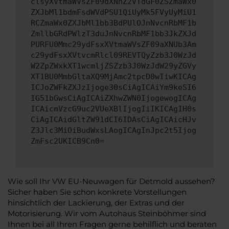
clsyXVtmaWVsZF09dXNhZ2VTdGF0ZSZmaWx0
ZXJbMl1bdmFsdWVdPSU1QiUyMk5FVyUyMiU1
RCZmaWx0ZXJbMl1bb3BdPUlOJnNvcnRbMF1b
ZmllbGRdPWlzT3duJnNvcnRbMF1bb3JkZXJd
PURFU0Mmc29ydFsxXVtmaWVsZF09aXNUb3Am
c29ydFsxXVtvcmRlcl09REVTQyZzb3J0WzJd
W2ZpZWxkXT1wcmljZSZzb3J0WzJdW29yZGVy
XT1BU0MmbGltaXQ9MjAmc2tpcD0wIiwKICAg
ICJoZWFkZXJzIjoge30sCiAgICAiYm9keSI6
IG51bGwsCiAgICAiZXhwZWN0IjogewogICAg
ICAicmVzcG9uc2VUeXBlIjogIiIKICAgIH0s
CiAgICAidGltZW91dCI6IDAsCiAgICAicHJv
Z3Jlc3MiOiBudWxsLAogICAgInJpc2t5Ijog
ZmFsc2UKICB9Cn0=
Wie soll Ihr VW EU-Neuwagen für Detmold aussehen?
Sicher haben Sie schon konkrete Vorstellungen
hinsichtlich der Lackierung, der Extras und der
Motorisierung. Wir vom Autohaus Steinböhmer sind
Ihnen bei all Ihren Fragen gerne behilflich und beraten