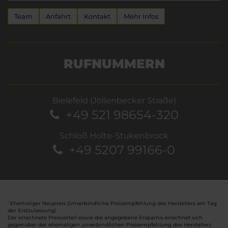
Team
Anfahrt
Kontakt
Mehr Infos
RUFNUMMERN
Bielefeld (Jöllenbecker Straße)
+49 521 98654-320
Schloß Holte-Stukenbrock
+49 5207 99166-0
Ehemaliger Neupreis (Unverbindliche Preisempfehlung des Herstellers am Tag
1
der Erstzulassung).
Der errechnete Preisvorteil sowie die angegebene Ersparnis errechnet sich
gegenüber der ehemaligen unverbindlichen Preisempfehlung des Herstellers