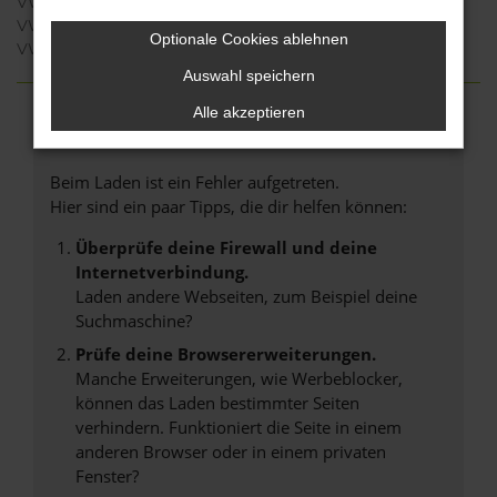
VW Taigo Neuwagen Detmold
VW ID.5 Neuwagen Detmold
Optionale Cookies ablehnen
VW ID.7 Neuwagen Detmold
Auswahl speichern
Alle akzeptieren
FEHLER: NETWORK ERROR
Beim Laden ist ein Fehler aufgetreten.
Hier sind ein paar Tipps, die dir helfen können:
Überprüfe deine Firewall und deine
Internetverbindung.
Laden andere Webseiten, zum Beispiel deine
Suchmaschine?
Prüfe deine Browsererweiterungen.
Manche Erweiterungen, wie Werbeblocker,
können das Laden bestimmter Seiten
verhindern. Funktioniert die Seite in einem
anderen Browser oder in einem privaten
Fenster?