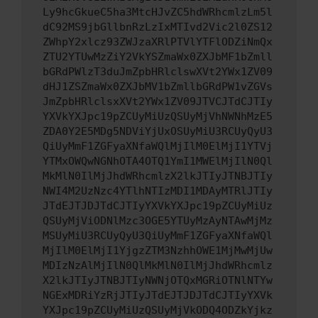
Ly9hcGkueC5ha3MtcHJvZC5hdWRhcmlzLm5l
dC92MS9jbGllbnRzLzIxMTIvd2Vic2l0ZS12
ZWhpY2xlcz93ZWJzaXRlPTVlYTFlODZiNmQx
ZTU2YTUwMzZiY2VkYSZmaWx0ZXJbMF1bZmll
bGRdPWlzT3duJmZpbHRlclswXVt2YWx1ZV09
dHJ1ZSZmaWx0ZXJbMV1bZmllbGRdPW1vZGVs
JmZpbHRlclsxXVt2YWx1ZV09JTVCJTdCJTIy
YXVkYXJpc19pZCUyMiUzQSUyMjVhNWNhMzE5
ZDA0Y2E5MDg5NDViYjUxOSUyMiU3RCUyQyU3
QiUyMmF1ZGFyaXNfaWQlMjIlM0ElMjI1YTVj
YTMxOWQwNGNhOTA4OTQ1YmI1MWElMjIlN0Ql
MkMlN0IlMjJhdWRhcmlzX2lkJTIyJTNBJTIy
NWI4M2UzNzc4YTlhNTIzMDI1MDAyMTRlJTIy
JTdEJTJDJTdCJTIyYXVkYXJpc19pZCUyMiUz
QSUyMjViODNlMzc3OGE5YTUyMzAyNTAwMjMz
MSUyMiU3RCUyQyU3QiUyMmF1ZGFyaXNfaWQl
MjIlM0ElMjI1YjgzZTM3NzhhOWE1MjMwMjUw
MDIzNzAlMjIlN0QlMkMlN0IlMjJhdWRhcmlz
X2lkJTIyJTNBJTIyNWNjOTQxMGRiOTNlNTYw
NGExMDRiYzRjJTIyJTdEJTJDJTdCJTIyYXVk
YXJpc19pZCUyMiUzQSUyMjVkODQ4ODZkYjkz