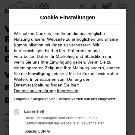
0
Zum
MENÜ
Hauptinhalt
Cookie Einstellungen
springen
VW EU-NEUWAGEN /
Wir nutzen Cookies, um Ihnen die bestmögliche
REIMPORT |
Nutzung unserer Webseite zu ermöglichen und unsere
Kommunikation mit Ihnen zu verbessern. Wir
LIEFERSERVICE NACH
berücksichtigen hierbei Ihre Präferenzen und
DETMOLD
verarbeiten Daten für Marketing und Statistiken nur,
wenn Sie uns Ihre Einwilligung geben. Wenn Sie zu
einem späteren Zeitpunkt Ihre Meinung ändern, können
VW EU-NEUWAGEN–
Sie die Einwilligung jederzeit für die Zukunft widerrufen.
Weitere Informationen zum Umfang der
Datenverarbeitung finden Sie hier:
ERSTKLASSIG MOBIL IN
Datenschutzerklärung
Impressum
DETMOLD
Folgende Kategorien von Cookies werden von uns eingesetzt:
Essentiell
Wenn Sie viel in Detmold unterwegs sind, ist ein VW
Diese Technologien sind erforderlich, um die
EU-Neuwagen die beste Wahl, die Sie treffen können.
Kernfunktionalität der Webseite zu gewährleisten.
Die Fahrzeuge bestechen durch Ihre enorme Qualität
Spaces CDN
und die erstklassige Verarbeitung. Gerade die aktuellen