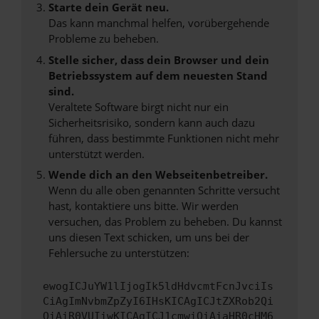
Starte dein Gerät neu.
Das kann manchmal helfen, vorübergehende
Probleme zu beheben.
Stelle sicher, dass dein Browser und dein
Betriebssystem auf dem neuesten Stand
sind.
Veraltete Software birgt nicht nur ein
Sicherheitsrisiko, sondern kann auch dazu
führen, dass bestimmte Funktionen nicht mehr
unterstützt werden.
Wende dich an den Webseitenbetreiber.
Wenn du alle oben genannten Schritte versucht
hast, kontaktiere uns bitte. Wir werden
versuchen, das Problem zu beheben. Du kannst
uns diesen Text schicken, um uns bei der
Fehlersuche zu unterstützen:
ewogICJuYW1lIjogIk5ldHdvcmtFcnJvciIs
CiAgImNvbmZpZyI6IHsKICAgICJtZXRob2Qi
OiAiR0VUIiwKICAgICJ1cmwiOiAiaHR0cHM6