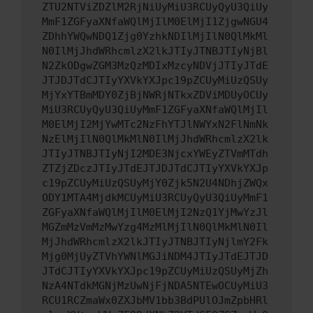
ZTU2NTViZDZlM2RjNiUyMiU3RCUyQyU3QiUy
MmF1ZGFyaXNfaWQlMjIlM0ElMjI1ZjgwNGU4
ZDhhYWQwNDQ1Zjg0YzhkNDIlMjIlN0QlMkMl
N0IlMjJhdWRhcmlzX2lkJTIyJTNBJTIyNjBl
N2ZkODgwZGM3MzQzMDIxMzcyNDVjJTIyJTdE
JTJDJTdCJTIyYXVkYXJpc19pZCUyMiUzQSUy
MjYxYTBmMDY0ZjBjNWRjNTkxZDViMDUyOCUy
MiU3RCUyQyU3QiUyMmF1ZGFyaXNfaWQlMjIl
M0ElMjI2MjYwMTc2NzFhYTJlNWYxN2FlNmNk
NzElMjIlN0QlMkMlN0IlMjJhdWRhcmlzX2lk
JTIyJTNBJTIyNjI2MDE3NjcxYWEyZTVmMTdh
ZTZjZDczJTIyJTdEJTJDJTdCJTIyYXVkYXJp
c19pZCUyMiUzQSUyMjY0Zjk5N2U4NDhjZWQx
ODY1MTA4MjdkMCUyMiU3RCUyQyU3QiUyMmF1
ZGFyaXNfaWQlMjIlM0ElMjI2NzQ1YjMwYzJl
MGZmMzVmMzMwYzg4MzMlMjIlN0QlMkMlN0Il
MjJhdWRhcmlzX2lkJTIyJTNBJTIyNjlmY2Fk
Mjg0MjUyZTVhYWNlMGJiNDM4JTIyJTdEJTJD
JTdCJTIyYXVkYXJpc19pZCUyMiUzQSUyMjZh
NzA4NTdkMGNjMzUwNjFjNDA5NTEwOCUyMiU3
RCU1RCZmaWx0ZXJbMV1bb3BdPUlOJmZpbHRl