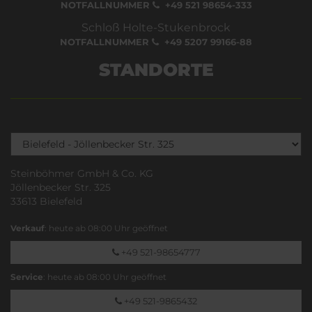
NOTFALLNUMMER
+49 521 98654-333
Schloß Holte-Stukenbrock
NOTFALLNUMMER
+49 5207 99166-88
STANDORTE
Steinböhmer GmbH & Co. KG
Jöllenbecker Str. 325
33613 Bielefeld
Verkauf
: heute ab 08:00 Uhr geöffnet
+49 521-98654777
Service
: heute ab 08:00 Uhr geöffnet
+49 521-9865432