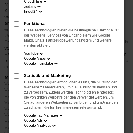
CloudFlare
Modellgenerationen tragen bereits die neuen
audaris
Assistenten und Sicherheitsfunktionen in sich und
hrtool24
vereinen auf diese Weise Komfort und ein rundum
angenehmes Fahrgefühl. Hinzu kommt, dass Sie mit
Funktional
einem VW EU-Neuwagen die Luft in Detmold und die
Diese Technologien bieten die bestmögliche Funktionalität
Umwelt in Ihrer Stadt schonen. Hinsichtlich der
der Webseite. Services von Drittanbietern wie Google
Maps, Chats, Fahrzeugbewertungssystem und weitere
Emissionen erweist sich der Hersteller immer wieder als
werden aktiviert.
vorbildlich und präsentiert überaus nachhaltige
Fahrzeuge. Jeder VW EU-Neuwagen für Detmold kann
YouTube
Google Maps
in unserem Konfigurator zusammengestellt werden. Sie
Google Translator
erhalten somit ein rundum individuelles Fahrzeug.
Statistik und Marketing
Modelle
Diese Technologien ermöglichen es uns, die Nutzung der
VW Golf Neuwagen Detmold
Webseite zu analysieren, um die Leistung zu messen und
VW Passat Variant Neuwagen Detmold
zu verbessern. Zudem werden Technologien eingesetzt,
VW Polo Neuwagen Detmold
die von dritten Werbetreibenden verwendet werden, um
VW T-Roc Neuwagen Detmold
Sie auf anderen Webseiten zu verfolgen und um Anzeigen
zu schalten, die für Ihre Interessen relevant sind.
VW Tiguan Neuwagen Detmold
VW T-Cross Neuwagen Detmold
Google Tag Manager
Google Ads
VW ID.3 Neuwagen Detmold
Google Analytics
VW ID.4 Neuwagen Detmold