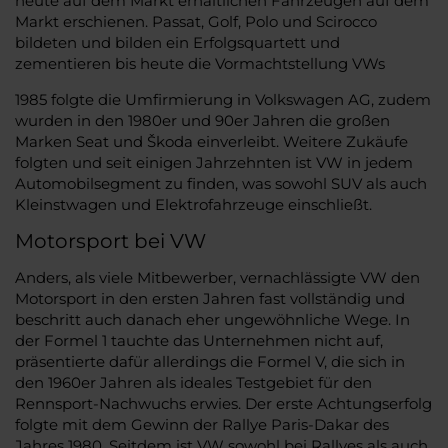
heute auf dem Markt erhältlichen Fahrzeugen auf dem
Markt erschienen. Passat, Golf, Polo und Scirocco
bildeten und bilden ein Erfolgsquartett und
zementieren bis heute die Vormachtstellung VWs
1985 folgte die Umfirmierung in Volkswagen AG, zudem
wurden in den 1980er und 90er Jahren die großen
Marken Seat und Škoda einverleibt. Weitere Zukäufe
folgten und seit einigen Jahrzehnten ist VW in jedem
Automobilsegment zu finden, was sowohl SUV als auch
Kleinstwagen und Elektrofahrzeuge einschließt.
Motorsport bei VW
Anders, als viele Mitbewerber, vernachlässigte VW den
Motorsport in den ersten Jahren fast vollständig und
beschritt auch danach eher ungewöhnliche Wege. In
der Formel 1 tauchte das Unternehmen nicht auf,
präsentierte dafür allerdings die Formel V, die sich in
den 1960er Jahren als ideales Testgebiet für den
Rennsport-Nachwuchs erwies. Der erste Achtungserfolg
folgte mit dem Gewinn der Rallye Paris-Dakar des
Jahres 1980. Seitdem ist VW sowohl bei Rallyes als auch