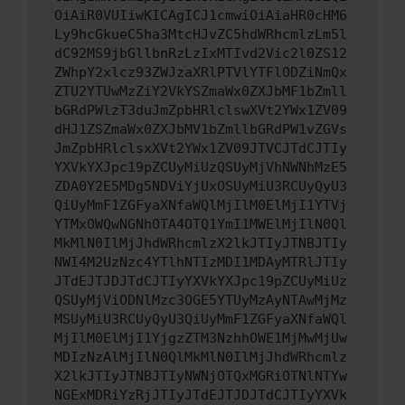
OiAiR0VUIiwKICAgICJ1cmwiOiAiaHR0cHM6
Ly9hcGkueC5ha3MtcHJvZC5hdWRhcmlzLm5l
dC92MS9jbGllbnRzLzIxMTIvd2Vic2l0ZS12
ZWhpY2xlcz93ZWJzaXRlPTVlYTFlODZiNmQx
ZTU2YTUwMzZiY2VkYSZmaWx0ZXJbMF1bZmll
bGRdPWlzT3duJmZpbHRlclswXVt2YWx1ZV09
dHJ1ZSZmaWx0ZXJbMV1bZmllbGRdPW1vZGVs
JmZpbHRlclsxXVt2YWx1ZV09JTVCJTdCJTIy
YXVkYXJpc19pZCUyMiUzQSUyMjVhNWNhMzE5
ZDA0Y2E5MDg5NDViYjUxOSUyMiU3RCUyQyU3
QiUyMmF1ZGFyaXNfaWQlMjIlM0ElMjI1YTVj
YTMxOWQwNGNhOTA4OTQ1YmI1MWElMjIlN0Ql
MkMlN0IlMjJhdWRhcmlzX2lkJTIyJTNBJTIy
NWI4M2UzNzc4YTlhNTIzMDI1MDAyMTRlJTIy
JTdEJTJDJTdCJTIyYXVkYXJpc19pZCUyMiUz
QSUyMjViODNlMzc3OGE5YTUyMzAyNTAwMjMz
MSUyMiU3RCUyQyU3QiUyMmF1ZGFyaXNfaWQl
MjIlM0ElMjI1YjgzZTM3NzhhOWE1MjMwMjUw
MDIzNzAlMjIlN0QlMkMlN0IlMjJhdWRhcmlz
X2lkJTIyJTNBJTIyNWNjOTQxMGRiOTNlNTYw
NGExMDRiYzRjJTIyJTdEJTJDJTdCJTIyYXVk