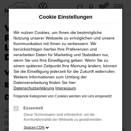
0
Zum
MENÜ
Hauptinhalt
Cookie Einstellungen
springen
VW EU-NEUWAGEN /
Wir nutzen Cookies, um Ihnen die bestmögliche
REIMPORT |
Nutzung unserer Webseite zu ermöglichen und unsere
Kommunikation mit Ihnen zu verbessern. Wir
LIEFERSERVICE NACH
berücksichtigen hierbei Ihre Präferenzen und
DÜSSELDORF
verarbeiten Daten für Marketing und Statistiken nur,
wenn Sie uns Ihre Einwilligung geben. Wenn Sie zu
einem späteren Zeitpunkt Ihre Meinung ändern, können
VW EU-NEUWAGEN–
Sie die Einwilligung jederzeit für die Zukunft widerrufen.
Weitere Informationen zum Umfang der
Datenverarbeitung finden Sie hier:
ERSTKLASSIG MOBIL IN
Datenschutzerklärung
Impressum
DÜSSELDORF
Folgende Kategorien von Cookies werden von uns eingesetzt:
Essentiell
Wenn Sie viel in Düsseldorf unterwegs sind, ist ein VW
Diese Technologien sind erforderlich, um die
EU-Neuwagen die beste Wahl, die Sie treffen können.
Kernfunktionalität der Webseite zu gewährleisten.
Die Fahrzeuge bestechen durch Ihre enorme Qualität
Spaces CDN
und die erstklassige Verarbeitung. Gerade die aktuellen