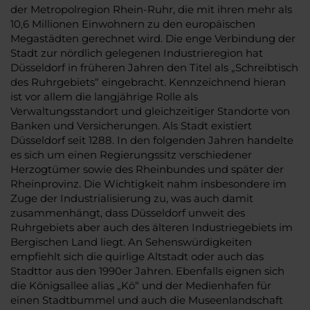
der Metropolregion Rhein-Ruhr, die mit ihren mehr als
10,6 Millionen Einwohnern zu den europäischen
Megastädten gerechnet wird. Die enge Verbindung der
Stadt zur nördlich gelegenen Industrieregion hat
Düsseldorf in früheren Jahren den Titel als „Schreibtisch
des Ruhrgebiets“ eingebracht. Kennzeichnend hieran
ist vor allem die langjährige Rolle als
Verwaltungsstandort und gleichzeitiger Standorte von
Banken und Versicherungen. Als Stadt existiert
Düsseldorf seit 1288. In den folgenden Jahren handelte
es sich um einen Regierungssitz verschiedener
Herzogtümer sowie des Rheinbundes und später der
Rheinprovinz. Die Wichtigkeit nahm insbesondere im
Zuge der Industrialisierung zu, was auch damit
zusammenhängt, dass Düsseldorf unweit des
Ruhrgebiets aber auch des älteren Industriegebiets im
Bergischen Land liegt. An Sehenswürdigkeiten
empfiehlt sich die quirlige Altstadt oder auch das
Stadttor aus den 1990er Jahren. Ebenfalls eignen sich
die Königsallee alias „Kö“ und der Medienhafen für
einen Stadtbummel und auch die Museenlandschaft