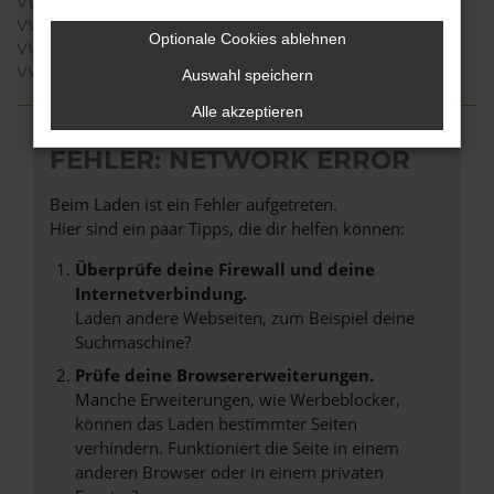
VW ID.4 Neuwagen Düsseldorf
VW Taigo Neuwagen Düsseldorf
Optionale Cookies ablehnen
VW ID.5 Neuwagen Düsseldorf
VW ID.7 Neuwagen Düsseldorf
Auswahl speichern
Alle akzeptieren
FEHLER: NETWORK ERROR
Beim Laden ist ein Fehler aufgetreten.
Hier sind ein paar Tipps, die dir helfen können:
Überprüfe deine Firewall und deine
Internetverbindung.
Laden andere Webseiten, zum Beispiel deine
Suchmaschine?
Prüfe deine Browsererweiterungen.
Manche Erweiterungen, wie Werbeblocker,
können das Laden bestimmter Seiten
verhindern. Funktioniert die Seite in einem
anderen Browser oder in einem privaten