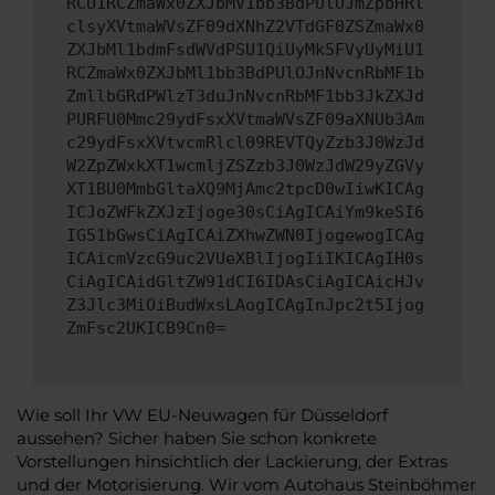
RCU1RCZmaWx0ZXJbMV1bb3BdPUlOJmZpbHRl
clsyXVtmaWVsZF09dXNhZ2VTdGF0ZSZmaWx0
ZXJbMl1bdmFsdWVdPSU1QiUyMk5FVyUyMiU1
RCZmaWx0ZXJbMl1bb3BdPUlOJnNvcnRbMF1b
ZmllbGRdPWlzT3duJnNvcnRbMF1bb3JkZXJd
PURFU0Mmc29ydFsxXVtmaWVsZF09aXNUb3Am
c29ydFsxXVtvcmRlcl09REVTQyZzb3J0WzJd
W2ZpZWxkXT1wcmljZSZzb3J0WzJdW29yZGVy
XT1BU0MmbGltaXQ9MjAmc2tpcD0wIiwKICAg
ICJoZWFkZXJzIjoge30sCiAgICAiYm9keSI6
IG51bGwsCiAgICAiZXhwZWN0IjogewogICAg
ICAicmVzcG9uc2VUeXBlIjogIiIKICAgIH0s
CiAgICAidGltZW91dCI6IDAsCiAgICAicHJv
Z3Jlc3MiOiBudWxsLAogICAgInJpc2t5Ijog
ZmFsc2UKICB9Cn0=
Wie soll Ihr VW EU-Neuwagen für Düsseldorf
aussehen? Sicher haben Sie schon konkrete
Vorstellungen hinsichtlich der Lackierung, der Extras
und der Motorisierung. Wir vom Autohaus Steinböhmer