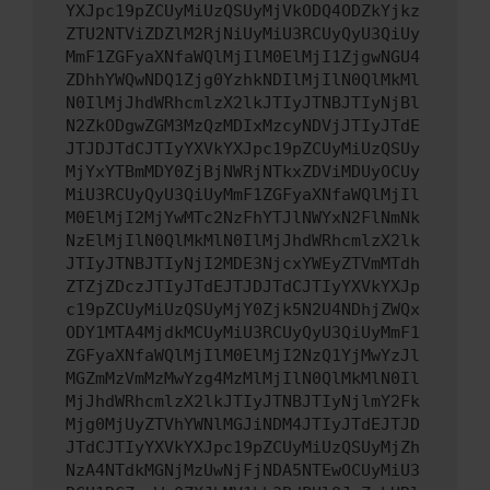
YXJpc19pZCUyMiUzQSUyMjVkODQ4ODZkYjkz
ZTU2NTViZDZlM2RjNiUyMiU3RCUyQyU3QiUy
MmF1ZGFyaXNfaWQlMjIlM0ElMjI1ZjgwNGU4
ZDhhYWQwNDQ1Zjg0YzhkNDIlMjIlN0QlMkMl
N0IlMjJhdWRhcmlzX2lkJTIyJTNBJTIyNjBl
N2ZkODgwZGM3MzQzMDIxMzcyNDVjJTIyJTdE
JTJDJTdCJTIyYXVkYXJpc19pZCUyMiUzQSUy
MjYxYTBmMDY0ZjBjNWRjNTkxZDViMDUyOCUy
MiU3RCUyQyU3QiUyMmF1ZGFyaXNfaWQlMjIl
M0ElMjI2MjYwMTc2NzFhYTJlNWYxN2FlNmNk
NzElMjIlN0QlMkMlN0IlMjJhdWRhcmlzX2lk
JTIyJTNBJTIyNjI2MDE3NjcxYWEyZTVmMTdh
ZTZjZDczJTIyJTdEJTJDJTdCJTIyYXVkYXJp
c19pZCUyMiUzQSUyMjY0Zjk5N2U4NDhjZWQx
ODY1MTA4MjdkMCUyMiU3RCUyQyU3QiUyMmF1
ZGFyaXNfaWQlMjIlM0ElMjI2NzQ1YjMwYzJl
MGZmMzVmMzMwYzg4MzMlMjIlN0QlMkMlN0Il
MjJhdWRhcmlzX2lkJTIyJTNBJTIyNjlmY2Fk
Mjg0MjUyZTVhYWNlMGJiNDM4JTIyJTdEJTJD
JTdCJTIyYXVkYXJpc19pZCUyMiUzQSUyMjZh
NzA4NTdkMGNjMzUwNjFjNDA5NTEwOCUyMiU3