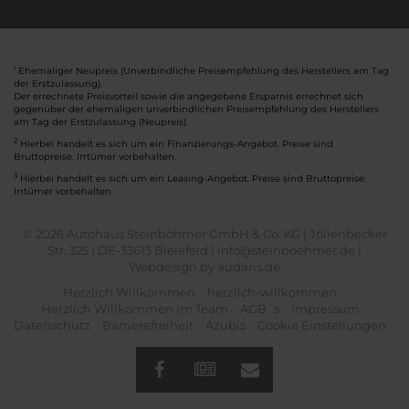
Ehemaliger Neupreis (Unverbindliche Preisempfehlung des Herstellers am Tag
1
der Erstzulassung).
Der errechnete Preisvorteil sowie die angegebene Ersparnis errechnet sich
gegenüber der ehemaligen unverbindlichen Preisempfehlung des Herstellers
am Tag der Erstzulassung (Neupreis).
2
Hierbei handelt es sich um ein Finanzierungs-Angebot. Preise sind
Bruttopreise. Irrtümer vorbehalten.
3
Hierbei handelt es sich um ein Leasing-Angebot. Preise sind Bruttopreise.
Irrtümer vorbehalten.
© 2026 Autohaus Steinböhmer GmbH & Co. KG | Jöllenbecker
Str. 325 | DE-33613 Bielefeld | info@steinboehmer.de |
Webdesign by audaris.de
Herzlich Willkommen
herzlich-willkommen
Herzlich Willkommen im Team
AGB´s
Impressum
Datenschutz
Barrierefreiheit
Azubis
Cookie Einstellungen