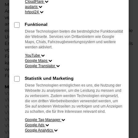
CloudFlare
Modellgenerationen tragen bereits die neuen
audaris
Assistenten und Sicherheitsfunktionen in sich und
hrtool24
vereinen auf diese Weise Komfort und ein rundum
angenehmes Fahrgefühl. Hinzu kommt, dass Sie mit
Funktional
einem VW EU-Neuwagen die Luft in Düsseldorf und die
Diese Technologien bieten die bestmögliche Funktionalität
Umwelt in Ihrer Stadt schonen. Hinsichtlich der
der Webseite. Services von Drittanbietern wie Google
Maps, Chats, Fahrzeugbewertungssystem und weitere
Emissionen erweist sich der Hersteller immer wieder als
werden aktiviert.
vorbildlich und präsentiert überaus nachhaltige
Fahrzeuge. Jeder VW EU-Neuwagen für Düsseldorf
YouTube
Google Maps
kann in unserem Konfigurator zusammengestellt
Google Translator
werden. Sie erhalten somit ein rundum individuelles
Fahrzeug.
Statistik und Marketing
Diese Technologien ermöglichen es uns, die Nutzung der
Modelle
Webseite zu analysieren, um die Leistung zu messen und
VW Golf Neuwagen Düsseldorf
zu verbessern. Zudem werden Technologien eingesetzt,
VW Passat Variant Neuwagen Düsseldorf
die von dritten Werbetreibenden verwendet werden, um
VW Polo Neuwagen Düsseldorf
Sie auf anderen Webseiten zu verfolgen und um Anzeigen
zu schalten, die für Ihre Interessen relevant sind.
VW T-Roc Neuwagen Düsseldorf
VW Tiguan Neuwagen Düsseldorf
Google Tag Manager
Google Ads
VW T-Cross Neuwagen Düsseldorf
Google Analytics
VW ID.3 Neuwagen Düsseldorf