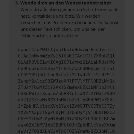
Wende dich an den Webseitenbetreiber.
Wenn du alle oben genannten Schritte versucht
hast, kontaktiere uns bitte. Wir werden
versuchen, das Problem zu beheben. Du kannst
uns diesen Text schicken, um uns bei der
Fehlersuche zu unterstützen:
ewogICJuYW1lIjogIk5ldHdvcmtFcnJvciIs
CiAgImNvbmZpZyI6IHsKICAgICJtZXRob2Qi
OiAiR0VUIiwKICAgICJ1cmwiOiAiaHR0cHM6
Ly9hcGkueC5ha3MtcHJvZC5hdWRhcmlzLm5l
dC92MS9jbGllbnRzLzIxMTIvd2Vic2l0ZS12
ZWhpY2xlcz93ZWJzaXRlPTVlYTFlODZiNmQx
ZTU2YTUwMzZiY2VkYSZmaWx0ZXJbMF1bZmll
bGRdPWlzT3duJmZpbHRlclswXVt2YWx1ZV09
dHJ1ZSZmaWx0ZXJbMV1bZmllbGRdPW1vZGVs
JmZpbHRlclsxXVt2YWx1ZV09JTVCJTdCJTIy
YXVkYXJpc19pZCUyMiUzQSUyMjViODNlMzc3
OGE5YTUyMzAyNTAwMjNiZSUyMiU3RCU1RCZm
aWx0ZXJbMV1bb3BdPUlOJmZpbHRlclsyXVtm
aWVsZF09dXNhZ2VTdGF0ZSZmaWx0ZXJbMl1b