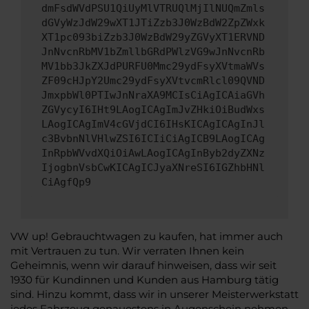
dmFsdWVdPSU1QiUyMlVTRUQlMjIlNUQmZmls
dGVyWzJdW29wXT1JTiZzb3J0WzBdW2ZpZWxk
XT1pc093biZzb3J0WzBdW29yZGVyXT1ERVND
JnNvcnRbMV1bZmllbGRdPWlzVG9wJnNvcnRb
MV1bb3JkZXJdPURFU0Mmc29ydFsyXVtmaWVs
ZF09cHJpY2Umc29ydFsyXVtvcmRlcl09QVND
JmxpbWl0PTIwJnNraXA9MCIsCiAgICAiaGVh
ZGVycyI6IHt9LAogICAgImJvZHkiOiBudWxs
LAogICAgImV4cGVjdCI6IHsKICAgICAgInJl
c3BvbnNlVHlwZSI6ICIiCiAgICB9LAogICAg
InRpbWVvdXQiOiAwLAogICAgInByb2dyZXNz
IjogbnVsbCwKICAgICJyaXNreSI6IGZhbHNl
CiAgfQp9
VW up! Gebrauchtwagen zu kaufen, hat immer auch
mit Vertrauen zu tun. Wir verraten Ihnen kein
Geheimnis, wenn wir darauf hinweisen, dass wir seit
1930 für Kundinnen und Kunden aus Hamburg tätig
sind. Hinzu kommt, dass wir in unserer Meisterwerkstatt
jedes Fahrzeug genauestens in Augenschein nehmen