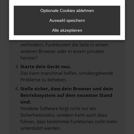
Internetverbindung.
Laden andere Webseiten, zum Beispiel deine
Optionale Cookies ablehnen
Suchmaschine?
Auswahl speichern
Prüfe deine Browsererweiterungen.
Alle akzeptieren
Manche Erweiterungen, wie Werbeblocker,
können das Laden bestimmter Seiten
verhindern. Funktioniert die Seite in einem
anderen Browser oder in einem privaten
Fenster?
Starte dein Gerät neu.
Das kann manchmal helfen, vorübergehende
Probleme zu beheben.
Stelle sicher, dass dein Browser und dein
Betriebssystem auf dem neuesten Stand
sind.
Veraltete Software birgt nicht nur ein
Sicherheitsrisiko, sondern kann auch dazu
führen, dass bestimmte Funktionen nicht mehr
unterstützt werden.