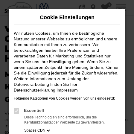
0
Zum
MENÜ
Hauptinhalt
Cookie Einstellungen
springen
VW UP!
Wir nutzen Cookies, um Ihnen die bestmögliche
GEBRAUCHTWAGEN |
Nutzung unserer Webseite zu ermöglichen und unsere
Kommunikation mit Ihnen zu verbessern. Wir
LIEFERSERVICE NACH
berücksichtigen hierbei Ihre Präferenzen und
HAMBURG
verarbeiten Daten für Marketing und Statistiken nur,
wenn Sie uns Ihre Einwilligung geben. Wenn Sie zu
einem späteren Zeitpunkt Ihre Meinung ändern, können
MIT RABATT DURCH
Sie die Einwilligung jederzeit für die Zukunft widerrufen.
Weitere Informationen zum Umfang der
Datenverarbeitung finden Sie hier:
HAMBURG MIT DEM VW UP!
Datenschutzerklärung
Impressum
GEBRAUCHTWAGEN
Folgende Kategorien von Cookies werden von uns eingesetzt:
Essentiell
VW up! Gebrauchtwagen liegen im Trend und das hat
Diese Technologien sind erforderlich, um die
einen vergleichsweise einfachen Grund. Ob für Fahrten
Kernfunktionalität der Webseite zu gewährleisten.
in und um Hamburg oder längere Strecken: es
Spaces CDN
existieren schlichtweg kaum Fahrzeuge, die diesem