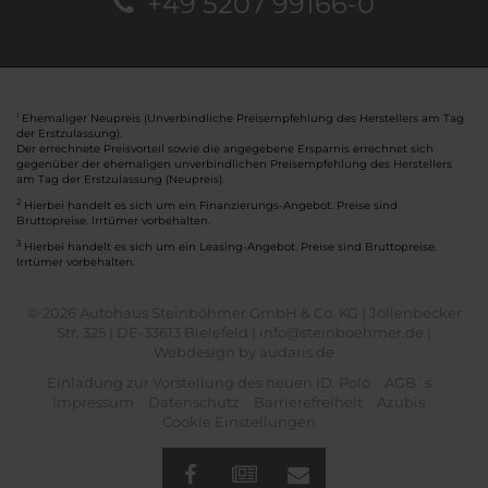
+49 5207 99166-0
Ehemaliger Neupreis (Unverbindliche Preisempfehlung des Herstellers am Tag
1
der Erstzulassung).
Der errechnete Preisvorteil sowie die angegebene Ersparnis errechnet sich
gegenüber der ehemaligen unverbindlichen Preisempfehlung des Herstellers
am Tag der Erstzulassung (Neupreis).
2
Hierbei handelt es sich um ein Finanzierungs-Angebot. Preise sind
Bruttopreise. Irrtümer vorbehalten.
3
Hierbei handelt es sich um ein Leasing-Angebot. Preise sind Bruttopreise.
Irrtümer vorbehalten.
© 2026 Autohaus Steinböhmer GmbH & Co. KG | Jöllenbecker
Str. 325 | DE-33613 Bielefeld | info@steinboehmer.de |
Webdesign by audaris.de
Einladung zur Vorstellung des neuen ID. Polo
AGB´s
Impressum
Datenschutz
Barrierefreiheit
Azubis
Cookie Einstellungen