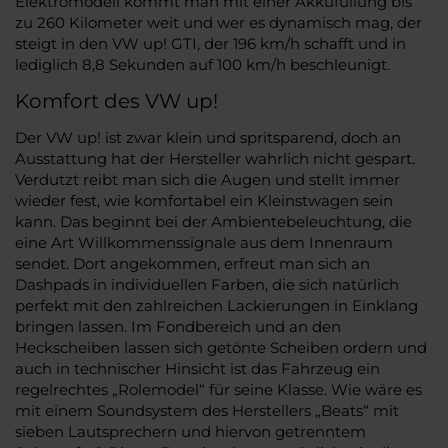
Elektromodell kommt man mit einer Akkufüllung bis
zu 260 Kilometer weit und wer es dynamisch mag, der
steigt in den VW up! GTI, der 196 km/h schafft und in
lediglich 8,8 Sekunden auf 100 km/h beschleunigt.
Komfort des VW up!
Der VW up! ist zwar klein und spritsparend, doch an
Ausstattung hat der Hersteller wahrlich nicht gespart.
Verdutzt reibt man sich die Augen und stellt immer
wieder fest, wie komfortabel ein Kleinstwagen sein
kann. Das beginnt bei der Ambientebeleuchtung, die
eine Art Willkommenssignale aus dem Innenraum
sendet. Dort angekommen, erfreut man sich an
Dashpads in individuellen Farben, die sich natürlich
perfekt mit den zahlreichen Lackierungen in Einklang
bringen lassen. Im Fondbereich und an den
Heckscheiben lassen sich getönte Scheiben ordern und
auch in technischer Hinsicht ist das Fahrzeug ein
regelrechtes „Rolemodel“ für seine Klasse. Wie wäre es
mit einem Soundsystem des Herstellers „Beats“ mit
sieben Lautsprechern und hiervon getrenntem