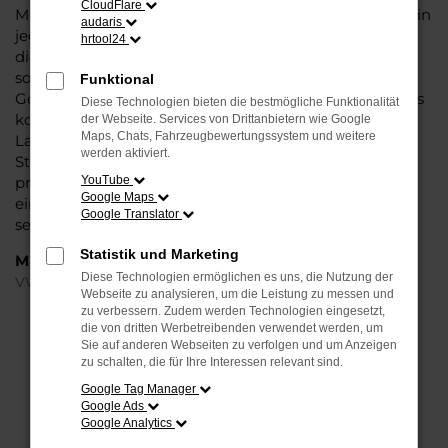
CloudFlare
Modell das Wasser reichen können. Die Qualität steht in
audaris
jeder Modellgeneration außer Frage. Hinzu kommen
hrtool24
die vielfältigen Möglichkeiten einer Individualisierung
sowie die zahlreichen Assistenzsysteme. Ein VW up!
Funktional
Gebrauchtwagen für Hamburg ist ein Fahrzeug, wie es
Diese Technologien bieten die bestmögliche Funktionalität
kompletter nicht sein könnte und überzeugt durch
der Webseite. Services von Drittanbietern wie Google
Maps, Chats, Fahrzeugbewertungssystem und weitere
Langlebigkeit und einen sehr soliden Werterhalt. Bei
werden aktiviert.
Steinböhmer kommt hinzu, dass Sie sich über einen
preislichen Nachlass freuen dürfen und beim Kauf auf
YouTube
Google Maps
ein Unternehmen mit mehr als 80 Jahren Erfahrung
Google Translator
setzen.
Statistik und Marketing
Marken
Diese Technologien ermöglichen es uns, die Nutzung der
VW
Webseite zu analysieren, um die Leistung zu messen und
zu verbessern. Zudem werden Technologien eingesetzt,
die von dritten Werbetreibenden verwendet werden, um
FEHLER: NETWORK ERROR
Sie auf anderen Webseiten zu verfolgen und um Anzeigen
zu schalten, die für Ihre Interessen relevant sind.
Beim Laden ist ein Fehler aufgetreten.
Google Tag Manager
Hier sind ein paar Tipps, die dir helfen können:
Google Ads
Google Analytics
Überprüfe deine Firewall und deine