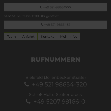
+49 521-98654777
Service
: heute bis 18:00 Uhr geöffnet
+49 521-9865432
Team
Anfahrt
Kontakt
Mehr Infos
RUFNUMMERN
Bielefeld (Jöllenbecker Straße)
+49 521 98654-320
Schloß Holte-Stukenbrock
+49 5207 99166-0