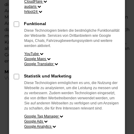
CloudFlare
die Liebe zum Detail. Hinzu kommt, dass in puncto
audaris
Ausstattung in dieser Fahrzeugklasse regelrecht
hrtool24
Maßstäbe gesetzt werden, was sich vor allem in Sachen
Assistenzsysteme und Sicherheit widerspiegelt. Und
Funktional
dann ist da noch das Design, dass Kenner sprichwörtlich
Diese Technologien bieten die bestmögliche Funktionalität
mit der Zunge schnalzen lässt. In kurzen Worten: für
der Webseite. Services von Drittanbietern wie Google
Maps, Chats, Fahrzeugbewertungssystem und weitere
Köln ist eijn VW Polo Jahreswagen eine perfekte Wahl,
werden aktiviert.
alldieweil Sie gegenüber einem Neuwagen erheblich an
Geld sparen und einen soliden Nachlass bzw. Rabatt
YouTube
Google Maps
erhalten.
Google Translator
Marken
Statistik und Marketing
VW
Diese Technologien ermöglichen es uns, die Nutzung der
Webseite zu analysieren, um die Leistung zu messen und
FEHLER: NETWORK ERROR
zu verbessern. Zudem werden Technologien eingesetzt,
die von dritten Werbetreibenden verwendet werden, um
Sie auf anderen Webseiten zu verfolgen und um Anzeigen
Beim Laden ist ein Fehler aufgetreten.
zu schalten, die für Ihre Interessen relevant sind.
Hier sind ein paar Tipps, die dir helfen können:
Google Tag Manager
Google Ads
Überprüfe deine Firewall und deine
Google Analytics
Internetverbindung.