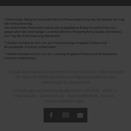
Ehemaliger Neupreis (Unverbindliche Preisempfehlung des Herstellers am Tag
1
der Erstzulassung).
Der errechnete Preisvorteil sowie die angegebene Ersparnis errechnet sich
gegenüber der ehemaligen unverbindlichen Preisempfehlung des Herstellers
am Tag der Erstzulassung (Neupreis).
2
Hierbei handelt es sich um ein Finanzierungs-Angebot. Preise sind
Bruttopreise. Irrtümer vorbehalten.
3
Hierbei handelt es sich um ein Leasing-Angebot. Preise sind Bruttopreise.
Irrtümer vorbehalten.
© 2026 Autohaus Steinböhmer GmbH & Co. KG | Jöllenbecker
Str. 325 | DE-33613 Bielefeld | info@steinboehmer.de |
Webdesign by audaris.de
Einladung zur Vorstellung des neuen ID. Polo
AGB´s
Impressum
Datenschutz
Barrierefreiheit
Azubis
Cookie Einstellungen