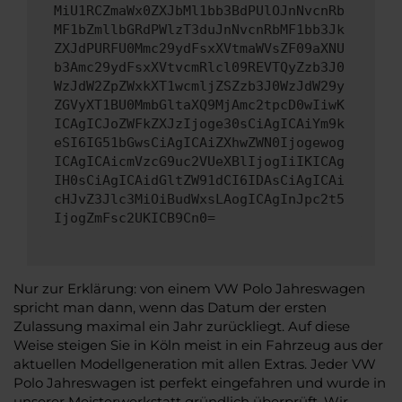
MiU1RCZmaWx0ZXJbMl1bb3BdPUlOJnNvcnRb
MF1bZmllbGRdPWlzT3duJnNvcnRbMF1bb3Jk
ZXJdPURFU0Mmc29ydFsxXVtmaWVsZF09aXNU
b3Amc29ydFsxXVtvcmRlcl09REVTQyZzb3J0
WzJdW2ZpZWxkXT1wcmljZSZzb3J0WzJdW29y
ZGVyXT1BU0MmbGltaXQ9MjAmc2tpcD0wIiwK
ICAgICJoZWFkZXJzIjoge30sCiAgICAiYm9k
eSI6IG51bGwsCiAgICAiZXhwZWN0Ijogewog
ICAgICAicmVzcG9uc2VUeXBlIjogIiIKICAg
IH0sCiAgICAidGltZW91dCI6IDAsCiAgICAi
cHJvZ3Jlc3MiOiBudWxsLAogICAgInJpc2t5
IjogZmFsc2UKICB9Cn0=
Nur zur Erklärung: von einem VW Polo Jahreswagen
spricht man dann, wenn das Datum der ersten
Zulassung maximal ein Jahr zurückliegt. Auf diese
Weise steigen Sie in Köln meist in ein Fahrzeug aus der
aktuellen Modellgeneration mit allen Extras. Jeder VW
Polo Jahreswagen ist perfekt eingefahren und wurde in
unserer Meisterwerkstatt gründlich überprüft. Wir