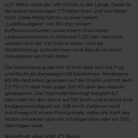
4,07 Meter misst der VW ID.Polo in der Länge. Dabei ist
der kleine Volkswagen 1,75 Meter breit und 1,44 Meter
hoch. Diese Maße führen zu einer hohen
„Ladefreudigkeit“ mit 351 Liter reinem
Kofferraumvolumen sowie einem maximalen
Laderaumvolumen in Höhe von 1.125 Liter. Natürlich
versteht sich der VW Polo in erster Linie als
Stadtfahrzeug. Unterstrichen wird dies durch einen
Wendekreis von 10,60 Meter.
Die Motorisierung des VW ID.Polo lässt sich mit Fug
und Recht als standesgemäß bezeichnen. Mindestens
80 Pferdestärken gelangen auf die Straße und mit dem
2.0 TSI GTI lässt man sogar 200 PS über den Asphalt
galoppieren. Das Topmodell benötigt lediglich 6,7
Sekunden für den Sprint auf 100 km/h und erreicht eine
Endgeschwindigkeit von 238 km/h. Gefahren wird
durchweg mit einem Frontantrieb, wobei die Kraft des
Motors entweder über ein Schaltgetriebe oder ein DSG
übertragen wird.
Komfort des VW ID.Polo