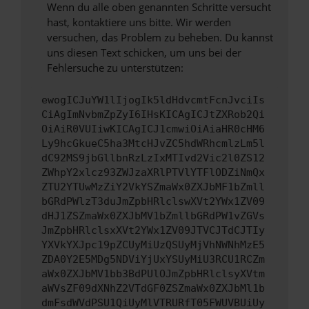
Wenn du alle oben genannten Schritte versucht
hast, kontaktiere uns bitte. Wir werden
versuchen, das Problem zu beheben. Du kannst
uns diesen Text schicken, um uns bei der
Fehlersuche zu unterstützen:
ewogICJuYW1lIjogIk5ldHdvcmtFcnJvciIs
CiAgImNvbmZpZyI6IHsKICAgICJtZXRob2Qi
OiAiR0VUIiwKICAgICJ1cmwiOiAiaHR0cHM6
Ly9hcGkueC5ha3MtcHJvZC5hdWRhcmlzLm5l
dC92MS9jbGllbnRzLzIxMTIvd2Vic2l0ZS12
ZWhpY2xlcz93ZWJzaXRlPTVlYTFlODZiNmQx
ZTU2YTUwMzZiY2VkYSZmaWx0ZXJbMF1bZmll
bGRdPWlzT3duJmZpbHRlclswXVt2YWx1ZV09
dHJ1ZSZmaWx0ZXJbMV1bZmllbGRdPW1vZGVs
JmZpbHRlclsxXVt2YWx1ZV09JTVCJTdCJTIy
YXVkYXJpc19pZCUyMiUzQSUyMjVhNWNhMzE5
ZDA0Y2E5MDg5NDViYjUxYSUyMiU3RCU1RCZm
aWx0ZXJbMV1bb3BdPUlOJmZpbHRlclsyXVtm
aWVsZF09dXNhZ2VTdGF0ZSZmaWx0ZXJbMl1b
dmFsdWVdPSU1QiUyMlVTRURfT05FWUVBUiUy