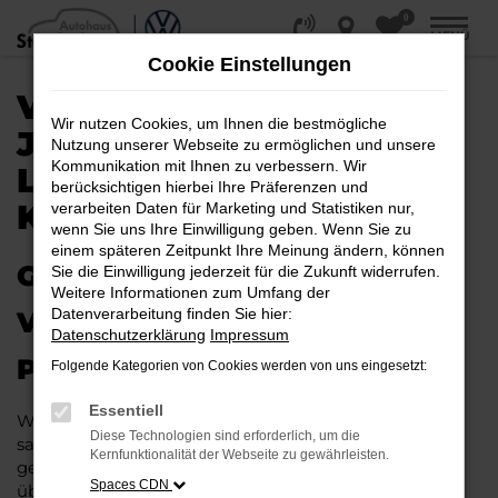
0
Zum
MENÜ
Hauptinhalt
Cookie Einstellungen
springen
VW POLO
Wir nutzen Cookies, um Ihnen die bestmögliche
JAHRESWAGEN |
Nutzung unserer Webseite zu ermöglichen und unsere
Kommunikation mit Ihnen zu verbessern. Wir
LIEFERSERVICE NACH
berücksichtigen hierbei Ihre Präferenzen und
KÖLN
verarbeiten Daten für Marketing und Statistiken nur,
wenn Sie uns Ihre Einwilligung geben. Wenn Sie zu
einem späteren Zeitpunkt Ihre Meinung ändern, können
GAS GEBEN IN KÖLN –
Sie die Einwilligung jederzeit für die Zukunft widerrufen.
Weitere Informationen zum Umfang der
Datenverarbeitung finden Sie hier:
VIELLEICHT BALD IM VW
Datenschutzerklärung
Impressum
POLO JAHRESWAGEN
Folgende Kategorien von Cookies werden von uns eingesetzt:
Essentiell
Wer Argumente für einen VW Polo Jahreswagen
Diese Technologien sind erforderlich, um die
sammelt, wird schnell fündig. Das Fahrzeug ist wie
Kernfunktionalität der Webseite zu gewährleisten.
geschaffen für Fahrten in Köln und Umgebung und
Spaces CDN
überzeugt durch seine erstklassige Verarbeitung und