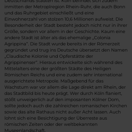
Deutschlands Städten ist. Köln befindet sich zudem
inmitten der Metroplregion Rhein-Ruhr, die auch Bonn
und das Ruhrgebiet einschließt und eine
Einwohnerzahl von stolzen 10,6 Millionen aufweist. Die
Besonderheit der Stadt besteht jedoch nicht nur in ihrer
Größe, sondern vor allem in der Geschichte. Kaum eine
andere Stadt ist älter als das ehemalige „Colonia
Agrippina“. Die Stadt wurde bereits in der Römerzeit
gegründet und trug ins Deutsche übersetzt den Namen
„Claudische Kolonie und Opferstätte der
Agrippinenser“. Hieraus entwickelte sich während des
Mittelalters eine der größten Städte des Heiligen
Römischen Reichs und eine zudem sehr international
ausgerichtete Metropole. Maßgebend für das
Wachstum war vor allem die Lage direkt am Rhein, der
das Stadtbild bis heute prägt. Wer durch Köln flaniert,
stößt unweigerlich auf den imposanten Kölner Dom,
sollte jedoch auch die zahlreichen romanischen Kirchen
sowie das alte Rathaus nicht außer Acht lassen. Auch
lohnt sich eine Besichtigung der Überreste aus
römischen Zeiten oder der weltbekannten
Museenlandschaft.