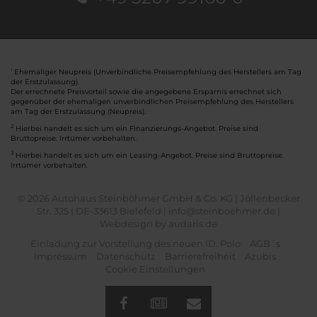
Ehemaliger Neupreis (Unverbindliche Preisempfehlung des Herstellers am Tag
1
der Erstzulassung).
Der errechnete Preisvorteil sowie die angegebene Ersparnis errechnet sich
gegenüber der ehemaligen unverbindlichen Preisempfehlung des Herstellers
am Tag der Erstzulassung (Neupreis).
2
Hierbei handelt es sich um ein Finanzierungs-Angebot. Preise sind
Bruttopreise. Irrtümer vorbehalten.
3
Hierbei handelt es sich um ein Leasing-Angebot. Preise sind Bruttopreise.
Irrtümer vorbehalten.
© 2026 Autohaus Steinböhmer GmbH & Co. KG | Jöllenbecker
Str. 325 | DE-33613 Bielefeld | info@steinboehmer.de |
Webdesign by audaris.de
Einladung zur Vorstellung des neuen ID. Polo
AGB´s
Impressum
Datenschutz
Barrierefreiheit
Azubis
Cookie Einstellungen