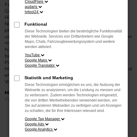
CloudFlare
Fahrzeug überzeugt vor allem in der aktuellen
audaris
Generation in den Vergleichstests und gilt in vielerlei
hrtool24
Hinsicht als Trendsetter. Wenn Sie Ihren VW Golf EU-
Neuwagen für Magdeburg bei Steinböhmer kaufen,
Funktional
profitieren Sie gleich mehrfach. So bieten wir einen
Diese Technologien bieten die bestmögliche Funktionalität
umfangreichen Service und bringen eine Erfahrung von
der Webseite. Services von Drittanbietern wie Google
Maps, Chats, Fahrzeugbewertungssystem und weitere
mehr als 80 Jahren in die Beratung mit ein. Darüber
werden aktiviert.
hinaus sichern Sie sich bei jedem Kauf einen Rabatt
bzw. Nachlass, der teilweise im zweistelligen
YouTube
Google Maps
Prozentbereich liegt. VW Golf EU-Neuwagen für
Google Translator
Magdeburg sind bei uns auch im Leasing zu haben und
entsprechend zu 100 Prozent Ihren individuellen
Statistik und Marketing
Vorstellungen.
Diese Technologien ermöglichen es uns, die Nutzung der
Webseite zu analysieren, um die Leistung zu messen und
Marken
zu verbessern. Zudem werden Technologien eingesetzt,
VW
die von dritten Werbetreibenden verwendet werden, um
Sie auf anderen Webseiten zu verfolgen und um Anzeigen
zu schalten, die für Ihre Interessen relevant sind.
FEHLER: NETWORK ERROR
Google Tag Manager
Google Ads
Beim Laden ist ein Fehler aufgetreten.
Google Analytics
Hier sind ein paar Tipps, die dir helfen können: