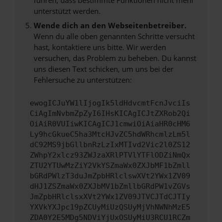
unterstützt werden.
Wende dich an den Webseitenbetreiber.
Wenn du alle oben genannten Schritte versucht
hast, kontaktiere uns bitte. Wir werden
versuchen, das Problem zu beheben. Du kannst
uns diesen Text schicken, um uns bei der
Fehlersuche zu unterstützen:
ewogICJuYW1lIjogIk5ldHdvcmtFcnJvciIs
CiAgImNvbmZpZyI6IHsKICAgICJtZXRob2Qi
OiAiR0VUIiwKICAgICJ1cmwiOiAiaHR0cHM6
Ly9hcGkueC5ha3MtcHJvZC5hdWRhcmlzLm5l
dC92MS9jbGllbnRzLzIxMTIvd2Vic2l0ZS12
ZWhpY2xlcz93ZWJzaXRlPTVlYTFlODZiNmQx
ZTU2YTUwMzZiY2VkYSZmaWx0ZXJbMF1bZmll
bGRdPWlzT3duJmZpbHRlclswXVt2YWx1ZV09
dHJ1ZSZmaWx0ZXJbMV1bZmllbGRdPW1vZGVs
JmZpbHRlclsxXVt2YWx1ZV09JTVCJTdCJTIy
YXVkYXJpc19pZCUyMiUzQSUyMjVhNWNhMzE5
ZDA0Y2E5MDg5NDViYjUxOSUyMiU3RCU1RCZm