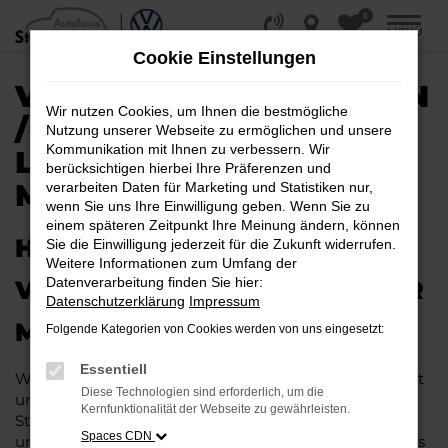
0
Zum
MENÜ
Hauptinhalt
Cookie Einstellungen
springen
VW GOLF EU-NEUWAGEN
Wir nutzen Cookies, um Ihnen die bestmögliche
/ REIMPORT |
Nutzung unserer Webseite zu ermöglichen und unsere
Kommunikation mit Ihnen zu verbessern. Wir
LIEFERSERVICE NACH
berücksichtigen hierbei Ihre Präferenzen und
MAGDEBURG
verarbeiten Daten für Marketing und Statistiken nur,
wenn Sie uns Ihre Einwilligung geben. Wenn Sie zu
einem späteren Zeitpunkt Ihre Meinung ändern, können
HERAUSRAGENDE QUALITÄT:
Sie die Einwilligung jederzeit für die Zukunft widerrufen.
Weitere Informationen zum Umfang der
Datenverarbeitung finden Sie hier:
VW GOLF EU-NEUWAGEN FÜR
Datenschutzerklärung
Impressum
MAGDEBURG
Folgende Kategorien von Cookies werden von uns eingesetzt:
Essentiell
Wer in puncto Qualität keinerlei Kompromisse eingeht
Diese Technologien sind erforderlich, um die
und bei Fahrten durch Magdeburg auf dem neuesten
Kernfunktionalität der Webseite zu gewährleisten.
Stand der Automobiltechnik sein möchte, landet
Spaces CDN
unweigerlich bei einem VW Golf EU-Neuwagen. Dieses