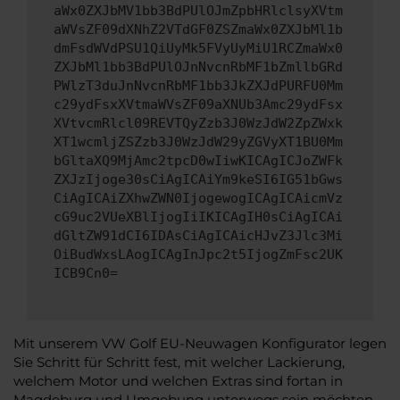
aWx0ZXJbMV1bb3BdPUlOJmZpbHRlclsyXVtm
aWVsZF09dXNhZ2VTdGF0ZSZmaWx0ZXJbMl1b
dmFsdWVdPSU1QiUyMk5FVyUyMiU1RCZmaWx0
ZXJbMl1bb3BdPUlOJnNvcnRbMF1bZmllbGRd
PWlzT3duJnNvcnRbMF1bb3JkZXJdPURFU0Mm
c29ydFsxXVtmaWVsZF09aXNUb3Amc29ydFsx
XVtvcmRlcl09REVTQyZzb3J0WzJdW2ZpZWxk
XT1wcmljZSZzb3J0WzJdW29yZGVyXT1BU0Mm
bGltaXQ9MjAmc2tpcD0wIiwKICAgICJoZWFk
ZXJzIjoge30sCiAgICAiYm9keSI6IG51bGws
CiAgICAiZXhwZWN0IjogewogICAgICAicmVz
cG9uc2VUeXBlIjogIiIKICAgIH0sCiAgICAi
dGltZW91dCI6IDAsCiAgICAicHJvZ3Jlc3Mi
OiBudWxsLAogICAgInJpc2t5IjogZmFsc2UK
ICB9Cn0=
Mit unserem VW Golf EU-Neuwagen Konfigurator legen
Sie Schritt für Schritt fest, mit welcher Lackierung,
welchem Motor und welchen Extras sind fortan in
Magdeburg und Umgebung unterwegs sein möchten.