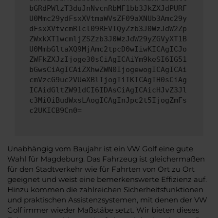
bGRdPWlzT3duJnNvcnRbMF1bb3JkZXJdPURF
U0Mmc29ydFsxXVtmaWVsZF09aXNUb3Amc29y
dFsxXVtvcmRlcl09REVTQyZzb3J0WzJdW2Zp
ZWxkXT1wcmljZSZzb3J0WzJdW29yZGVyXT1B
U0MmbGltaXQ9MjAmc2tpcD0wIiwKICAgICJo
ZWFkZXJzIjoge30sCiAgICAiYm9keSI6IG51
bGwsCiAgICAiZXhwZWN0IjogewogICAgICAi
cmVzcG9uc2VUeXBlIjogIiIKICAgIH0sCiAg
ICAidGltZW91dCI6IDAsCiAgICAicHJvZ3Jl
c3MiOiBudWxsLAogICAgInJpc2t5IjogZmFs
c2UKICB9Cn0=
Unabhängig vom Baujahr ist ein VW Golf eine gute
Wahl für Magdeburg. Das Fahrzeug ist gleichermaßen
für den Stadtverkehr wie für Fahrten von Ort zu Ort
geeignet und weist eine bemerkenswerte Effizienz auf.
Hinzu kommen die zahlreichen Sicherheitsfunktionen
und praktischen Assistenzsystemen, mit denen der VW
Golf immer wieder Maßstäbe setzt. Wir bieten dieses