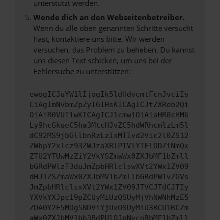
unterstützt werden.
Wende dich an den Webseitenbetreiber.
Wenn du alle oben genannten Schritte versucht
hast, kontaktiere uns bitte. Wir werden
versuchen, das Problem zu beheben. Du kannst
uns diesen Text schicken, um uns bei der
Fehlersuche zu unterstützen:
ewogICJuYW1lIjogIk5ldHdvcmtFcnJvciIs
CiAgImNvbmZpZyI6IHsKICAgICJtZXRob2Qi
OiAiR0VUIiwKICAgICJ1cmwiOiAiaHR0cHM6
Ly9hcGkueC5ha3MtcHJvZC5hdWRhcmlzLm5l
dC92MS9jbGllbnRzLzIxMTIvd2Vic2l0ZS12
ZWhpY2xlcz93ZWJzaXRlPTVlYTFlODZiNmQx
ZTU2YTUwMzZiY2VkYSZmaWx0ZXJbMF1bZmll
bGRdPWlzT3duJmZpbHRlclswXVt2YWx1ZV09
dHJ1ZSZmaWx0ZXJbMV1bZmllbGRdPW1vZGVs
JmZpbHRlclsxXVt2YWx1ZV09JTVCJTdCJTIy
YXVkYXJpc19pZCUyMiUzQSUyMjVhNWNhMzE5
ZDA0Y2E5MDg5NDViYjUxOSUyMiU3RCU1RCZm
aWx0ZXJbMV1bb3BdPUlOJnNvcnRbMF1bZmll