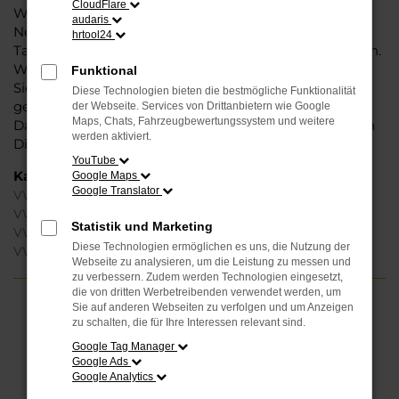
CloudFlare
Weise können Sie unbedenklich sowohl einen
audaris
Neuwagen als auch einen Gebrauchten, sowohl eine
hrtool24
Tageszulassung als auch einen Jahreswagen erwerben.
Wenn Sie sich für Steinböhmer entscheiden, erhalten
Funktional
Sie einen erheblichen Nachlass bzw. Rabatt und
Diese Technologien bieten die bestmögliche Funktionalität
genießen zudem einen außergewöhnlichen Service.
der Webseite. Services von Drittanbietern wie Google
Maps, Chats, Fahrzeugbewertungssystem und weitere
Das beginnt bei der Beratung und setzt sich mit vielen
werden aktiviert.
Dienstleistungen unserer Meisterwerkstatt fort.
YouTube
Kategorie
Google Maps
Google Translator
VW Golf Jahreswagen Magdeburg
VW Golf Gebrauchtwagen Magdeburg
Statistik und Marketing
VW Golf Neuwagen Magdeburg
Diese Technologien ermöglichen es uns, die Nutzung der
VW Golf Magdeburg
Webseite zu analysieren, um die Leistung zu messen und
zu verbessern. Zudem werden Technologien eingesetzt,
die von dritten Werbetreibenden verwendet werden, um
Sie auf anderen Webseiten zu verfolgen und um Anzeigen
FEHLER: NETWORK ERROR
zu schalten, die für Ihre Interessen relevant sind.
Google Tag Manager
Beim Laden ist ein Fehler aufgetreten.
Google Ads
Hier sind ein paar Tipps, die dir helfen können:
Google Analytics