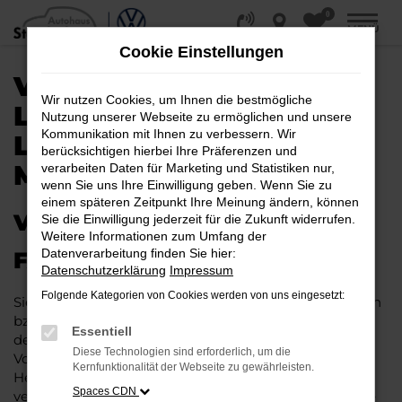
0
Zum
MENÜ
Hauptinhalt
Cookie Einstellungen
springen
VW GOLF KAUFEN,
Wir nutzen Cookies, um Ihnen die bestmögliche
LEASEN, FINANZIEREN |
Nutzung unserer Webseite zu ermöglichen und unsere
Kommunikation mit Ihnen zu verbessern. Wir
LIEFERSERVICE NACH
berücksichtigen hierbei Ihre Präferenzen und
MAGDEBURG
verarbeiten Daten für Marketing und Statistiken nur,
wenn Sie uns Ihre Einwilligung geben. Wenn Sie zu
einem späteren Zeitpunkt Ihre Meinung ändern, können
VW GOLF – IHR PERFEKTES
Sie die Einwilligung jederzeit für die Zukunft widerrufen.
Weitere Informationen zum Umfang der
Datenverarbeitung finden Sie hier:
FAHRZEUG FÜR MAGDEBURG
Datenschutzerklärung
Impressum
Folgende Kategorien von Cookies werden von uns eingesetzt:
Sie möchten in Magdeburg und Umgebung mobil sein
bzw. mobil bleiben. Unser Vorschlag ist ein VW Golf,
Essentiell
denn dieses Fahrzeug vereint eine ganze Reihe an
Diese Technologien sind erforderlich, um die
Vorzügen. Da ist zunächst einmal die Tradition des
Kernfunktionalität der Webseite zu gewährleisten.
Herstellers. Ein VW Golf für Magdeburg ist perfekt
Spaces CDN
verarbeitet und auf Langlebigkeit ausgelegt. Auf diese