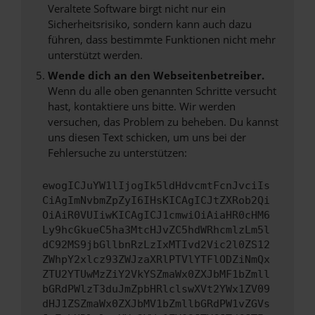
Veraltete Software birgt nicht nur ein
Sicherheitsrisiko, sondern kann auch dazu
führen, dass bestimmte Funktionen nicht mehr
unterstützt werden.
Wende dich an den Webseitenbetreiber.
Wenn du alle oben genannten Schritte versucht
hast, kontaktiere uns bitte. Wir werden
versuchen, das Problem zu beheben. Du kannst
uns diesen Text schicken, um uns bei der
Fehlersuche zu unterstützen:
ewogICJuYW1lIjogIk5ldHdvcmtFcnJvciIs
CiAgImNvbmZpZyI6IHsKICAgICJtZXRob2Qi
OiAiR0VUIiwKICAgICJ1cmwiOiAiaHR0cHM6
Ly9hcGkueC5ha3MtcHJvZC5hdWRhcmlzLm5l
dC92MS9jbGllbnRzLzIxMTIvd2Vic2l0ZS12
ZWhpY2xlcz93ZWJzaXRlPTVlYTFlODZiNmQx
ZTU2YTUwMzZiY2VkYSZmaWx0ZXJbMF1bZmll
bGRdPWlzT3duJmZpbHRlclswXVt2YWx1ZV09
dHJ1ZSZmaWx0ZXJbMV1bZmllbGRdPW1vZGVs