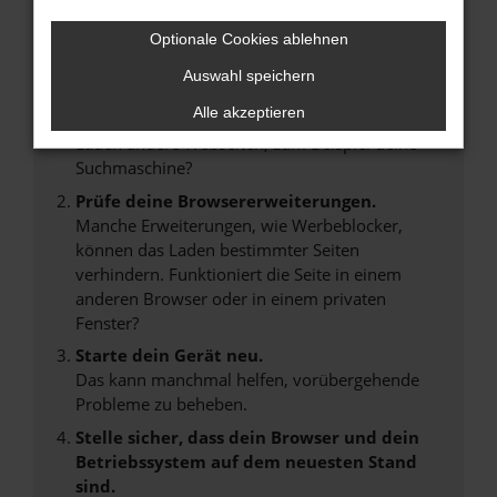
Beim Laden ist ein Fehler aufgetreten.
Optionale Cookies ablehnen
Hier sind ein paar Tipps, die dir helfen können:
Auswahl speichern
Überprüfe deine Firewall und deine
Alle akzeptieren
Internetverbindung.
Laden andere Webseiten, zum Beispiel deine
Suchmaschine?
Prüfe deine Browsererweiterungen.
Manche Erweiterungen, wie Werbeblocker,
können das Laden bestimmter Seiten
verhindern. Funktioniert die Seite in einem
anderen Browser oder in einem privaten
Fenster?
Starte dein Gerät neu.
Das kann manchmal helfen, vorübergehende
Probleme zu beheben.
Stelle sicher, dass dein Browser und dein
Betriebssystem auf dem neuesten Stand
sind.