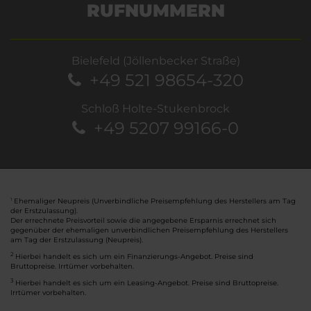
RUFNUMMERN
Bielefeld (Jöllenbecker Straße)
+49 521 98654-320
Schloß Holte-Stukenbrock
+49 5207 99166-0
Ehemaliger Neupreis (Unverbindliche Preisempfehlung des Herstellers am Tag
1
der Erstzulassung).
Der errechnete Preisvorteil sowie die angegebene Ersparnis errechnet sich
gegenüber der ehemaligen unverbindlichen Preisempfehlung des Herstellers
am Tag der Erstzulassung (Neupreis).
2
Hierbei handelt es sich um ein Finanzierungs-Angebot. Preise sind
Bruttopreise. Irrtümer vorbehalten.
3
Hierbei handelt es sich um ein Leasing-Angebot. Preise sind Bruttopreise.
Irrtümer vorbehalten.