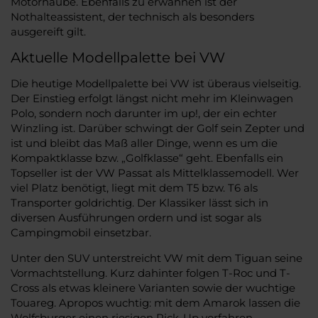
Motorhaube. Ebenfalls zu erwähnen ist der
Nothalteassistent, der technisch als besonders
ausgereift gilt.
Aktuelle Modellpalette bei VW
Die heutige Modellpalette bei VW ist überaus vielseitig.
Der Einstieg erfolgt längst nicht mehr im Kleinwagen
Polo, sondern noch darunter im up!, der ein echter
Winzling ist. Darüber schwingt der Golf sein Zepter und
ist und bleibt das Maß aller Dinge, wenn es um die
Kompaktklasse bzw. „Golfklasse“ geht. Ebenfalls ein
Topseller ist der VW Passat als Mittelklassemodell. Wer
viel Platz benötigt, liegt mit dem T5 bzw. T6 als
Transporter goldrichtig. Der Klassiker lässt sich in
diversen Ausführungen ordern und ist sogar als
Campingmobil einsetzbar.
Unter den SUV unterstreicht VW mit dem Tiguan seine
Vormachtstellung. Kurz dahinter folgen T-Roc und T-
Cross als etwas kleinere Varianten sowie der wuchtige
Touareg. Apropos wuchtig: mit dem Amarok lassen die
Wolfsburger einen riesigen Pick-Up vorfahren.