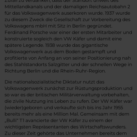
Zufall zu verdanken, dass der Standort unweit des
Mittellandkanals und der damaligen Reichsautobahn 2
für das Volkswagenwerk auserkoren wurde. 1937 wurde
zu diesem Zweck die Gesellschaft zur Vorbereitung des
Volkswagens mbH mit Sitz in Berlin gegründet.
Ferdinand Porsche war einer der ersten Mitarbeiter und
konstruierte sogleich den VW Käfer und damit eine
spätere Legende. 1938 wurde das gigantische
Volkswagenwerk aus dem Boden gestampft und
profitierte von Anfang an von seiner Positionierung nah
des Stahlstandorts Salzgitter und der schnellen Wege in
Richtung Berlin und die Rhein-Ruhr-Region.
Die nationalsozialistische Diktatur nutzt das
Volkswagenwerk zunächst zur Rüstungsproduktion und
so war es der britischen Militärverwaltung vorbehalten,
die zivile Nutzung ins Leben zu rufen. Der VW Käfer war
(wieder)geboren und verkaufte sich bis ins Jahr 1955
bereits mehr als eine Million Mal. Gemeinsam mit dem
„Bulli“ T1 avancierte der VW Käfer zu einem der
wichtigsten Repräsentanten des Wirtschaftswunders.
Zu dieser Zeit gehörte das Unternehmen bereits dem