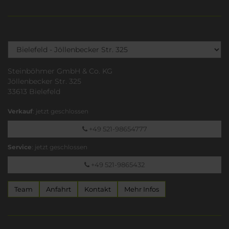
Steinböhmer GmbH & Co. KG
Jöllenbecker Str. 325
33613 Bielefeld
Verkauf
: jetzt geschlossen
+49 521-98654777
Service
: jetzt geschlossen
+49 521-9865432
Team
Anfahrt
Kontakt
Mehr Infos