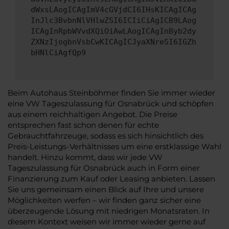
dWxsLAogICAgImV4cGVjdCI6IHsKICAgICAg
InJlc3BvbnNlVHlwZSI6ICIiCiAgICB9LAog
ICAgInRpbWVvdXQiOiAwLAogICAgInByb2dy
ZXNzIjogbnVsbCwKICAgICJyaXNreSI6IGZh
bHNlCiAgfQp9
Beim Autohaus Steinböhmer finden Sie immer wieder
eine VW Tageszulassung für Osnabrück und schöpfen
aus einem reichhaltigen Angebot. Die Preise
entsprechen fast schon denen für echte
Gebrauchtfahrzeuge, sodass es sich hinsichtlich des
Preis-Leistungs-Verhältnisses um eine erstklassige Wahl
handelt. Hinzu kommt, dass wir jede VW
Tageszulassung für Osnabrück auch in Form einer
Finanzierung zum Kauf oder Leasing anbieten. Lassen
Sie uns gemeinsam einen Blick auf Ihre und unsere
Möglichkeiten werfen – wir finden ganz sicher eine
überzeugende Lösung mit niedrigen Monatsraten. In
diesem Kontext weisen wir immer wieder gerne auf