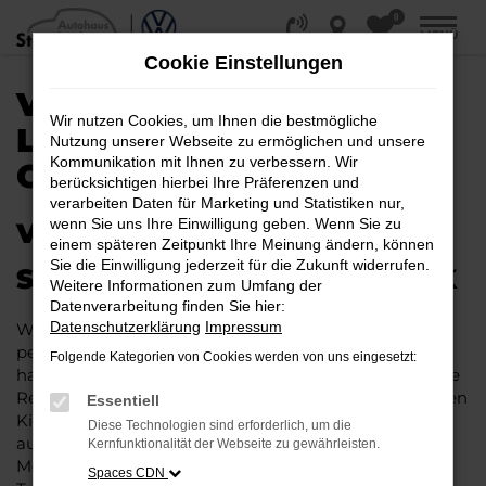
0
Zum
MENÜ
Hauptinhalt
Cookie Einstellungen
springen
VW TAGESZULASSUNG |
Wir nutzen Cookies, um Ihnen die bestmögliche
LIEFERSERVICE NACH
Nutzung unserer Webseite zu ermöglichen und unsere
Kommunikation mit Ihnen zu verbessern. Wir
OSNABRÜCK
berücksichtigen hierbei Ihre Präferenzen und
verarbeiten Daten für Marketing und Statistiken nur,
wenn Sie uns Ihre Einwilligung geben. Wenn Sie zu
VW TAGESZULASSUNG – IHR
einem späteren Zeitpunkt Ihre Meinung ändern, können
Sie die Einwilligung jederzeit für die Zukunft widerrufen.
SPARPAKET FÜR OSNABRÜCK
Weitere Informationen zum Umfang der
Datenverarbeitung finden Sie hier:
Datenschutzerklärung
Impressum
Wenn maximaler Nachlass und Rabatt auf einen
perfekten Neuwagen für Osnabrück treffen, dann
Folgende Kategorien von Cookies werden von uns eingesetzt:
handelt es sich meist um eine VW Tageszulassung. Die
Rede ist von einem Fahrzeug, das noch keinen einzigen
Essentiell
Kilometer bewegt wurde und in nahezu allen Fällen
Diese Technologien sind erforderlich, um die
aus der aktuellen Modellgeneration stammt. Für Ihre
Kernfunktionalität der Webseite zu gewährleisten.
Mobilität in Osnabrück verspricht die VW
Spaces CDN