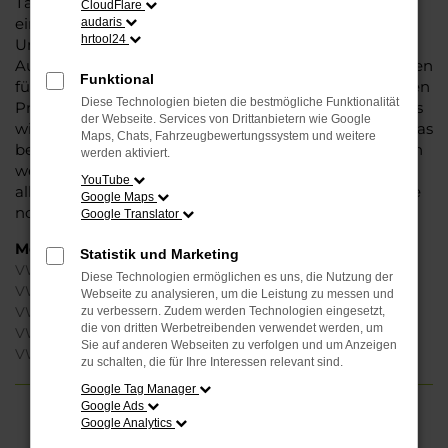
Tageszulassung ein Maximum an Komfort und steht
CloudFlare
einem Neuwagen in nichts nach. Warum dann die
audaris
hrtool24
Unterscheidung? Das liegt an der Preispolitik der
Automobilhersteller und den teilweise rigiden Vorgaben
Funktional
für die Autohändler. Wir dürfen schlichtweg nicht jeden
Diese Technologien bieten die bestmögliche Funktionalität
Preis anbieten, den wir gerne anbieten würden, sodass
der Webseite. Services von Drittanbietern wie Google
wir mit einer VW Tageszulassung dafür sorgen, dass das
Maps, Chats, Fahrzeugbewertungssystem und weitere
betreffende Fahrzeug als Gebrauchtwagen angeboten
werden aktiviert.
werden kann. Wohlgemerkt: „gebraucht“ bezieht sich
YouTube
allein auf die Zulassung für einen Tag, gefahren wurde
Google Maps
noch nicht.
Google Translator
Modelle
Statistik und Marketing
VW Passat Variant Tageszulassung Osnabrück
Diese Technologien ermöglichen es uns, die Nutzung der
VW Polo Tageszulassung Osnabrück
Webseite zu analysieren, um die Leistung zu messen und
VW T-Cross Tageszulassung Osnabrück
zu verbessern. Zudem werden Technologien eingesetzt,
die von dritten Werbetreibenden verwendet werden, um
VW ID.4 Tageszulassung Osnabrück
Sie auf anderen Webseiten zu verfolgen und um Anzeigen
VW ID.7 Tageszulassung Osnabrück
zu schalten, die für Ihre Interessen relevant sind.
Google Tag Manager
Google Ads
Google Analytics
FEHLER: NETWORK ERROR