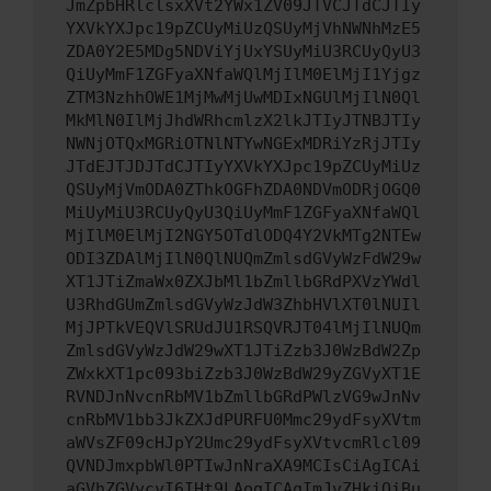
JmZpbHRlclsxXVt2YWx1ZV09JTVCJTdCJTIy
YXVkYXJpc19pZCUyMiUzQSUyMjVhNWNhMzE5
ZDA0Y2E5MDg5NDViYjUxYSUyMiU3RCUyQyU3
QiUyMmF1ZGFyaXNfaWQlMjIlM0ElMjI1Yjgz
ZTM3NzhhOWE1MjMwMjUwMDIxNGUlMjIlN0Ql
MkMlN0IlMjJhdWRhcmlzX2lkJTIyJTNBJTIy
NWNjOTQxMGRiOTNlNTYwNGExMDRiYzRjJTIy
JTdEJTJDJTdCJTIyYXVkYXJpc19pZCUyMiUz
QSUyMjVmODA0ZThkOGFhZDA0NDVmODRjOGQ0
MiUyMiU3RCUyQyU3QiUyMmF1ZGFyaXNfaWQl
MjIlM0ElMjI2NGY5OTdlODQ4Y2VkMTg2NTEw
ODI3ZDAlMjIlN0QlNUQmZmlsdGVyWzFdW29w
XT1JTiZmaWx0ZXJbMl1bZmllbGRdPXVzYWdl
U3RhdGUmZmlsdGVyWzJdW3ZhbHVlXT0lNUIl
MjJPTkVEQVlSRUdJU1RSQVRJT04lMjIlNUQm
ZmlsdGVyWzJdW29wXT1JTiZzb3J0WzBdW2Zp
ZWxkXT1pc093biZzb3J0WzBdW29yZGVyXT1E
RVNDJnNvcnRbMV1bZmllbGRdPWlzVG9wJnNv
cnRbMV1bb3JkZXJdPURFU0Mmc29ydFsyXVtm
aWVsZF09cHJpY2Umc29ydFsyXVtvcmRlcl09
QVNDJmxpbWl0PTIwJnNraXA9MCIsCiAgICAi
aGVhZGVycyI6IHt9LAogICAgImJvZHkiOiBu