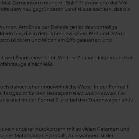
ion Mal. Gemeinsam mit dem „Bulli“ T1 avancierte der VW
reits dem neu gegründeten Land Niedersachsen, das bis
t wurden. Am Ende der Dekade geriet das vormalige
een her, die in den Jahren zwischen 1972 und 1975 in
occo bildeten und bilden ein Erfolgsquartett und
 und Škoda einverleibt. Weitere Zukäufe folgten und seit
fahrzeuge einschließt.
t auch danach eher ungewöhnliche Wege. In der Formel 1
ales Testgebiet für den Rennsport-Nachwuchs erwies. Der
s als auch in der Formel 3 und bei den Tourenwagen aktiv,
it kein anderer Autokonzern mit so vielen Patenten und
seiner Motorhaube. Ebenfalls zu erwähnen ist der