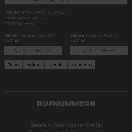
Steinböhmer GmbH & Co. KG
Jöllenbecker Str. 325
33613 Bielefeld
Verkauf
: heute ab 09:00 Uhr
Service
: heute ab 09:00 Uhr
geöffnet
geöffnet
+49 521-98654777
+49 521-9865432
Team
Anfahrt
Kontakt
Mehr Infos
RUFNUMMERN
Bielefeld (Jöllenbecker Straße)