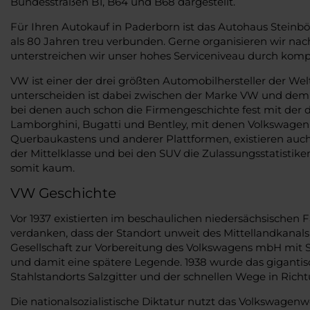
Bundesstraßen B1, B64 und B68 dargestellt.
Für Ihren Autokauf in Paderborn ist das Autohaus Stein
als 80 Jahren treu verbunden. Gerne organisieren wir nac
unterstreichen wir unser hohes Serviceniveau durch kom
VW ist einer der drei größten Automobilhersteller der W
unterscheiden ist dabei zwischen der Marke VW und dem 
bei denen auch schon die Firmengeschichte fest mit der 
Lamborghini, Bugatti und Bentley, mit denen Volkswagen
Querbaukastens und anderer Plattformen, existieren auch
der Mittelklasse und bei den SUV die Zulassungsstatisti
somit kaum.
VW Geschichte
Vor 1937 existierten im beschaulichen niedersächsischen F
verdanken, dass der Standort unweit des Mittellandkana
Gesellschaft zur Vorbereitung des Volkswagens mbH mit Si
und damit eine spätere Legende. 1938 wurde das giganti
Stahlstandorts Salzgitter und der schnellen Wege in Rich
Die nationalsozialistische Diktatur nutzt das Volkswagenw