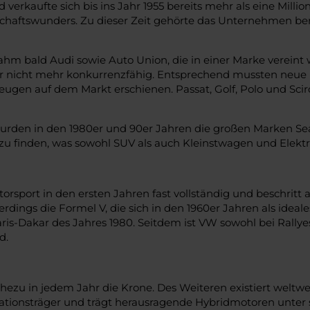
verkaufte sich bis ins Jahr 1955 bereits mehr als eine Mill
schaftswunders. Zu dieser Zeit gehörte das Unternehmen be
hm bald Audi sowie Auto Union, die in einer Marke verein
r nicht mehr konkurrenzfähig. Entsprechend mussten neue Id
eugen auf dem Markt erschienen. Passat, Golf, Polo und Scir
rden in den 1980er und 90er Jahren die großen Marken Seat
 finden, was sowohl SUV als auch Kleinstwagen und Elektro
torsport in den ersten Jahren fast vollständig und beschrit
erdings die Formel V, die sich in den 1960er Jahren als ide
ris-Dakar des Jahres 1980. Seitdem ist VW sowohl bei Rallye
d.
zu in jedem Jahr die Krone. Des Weiteren existiert weltwe
vationsträger und trägt herausragende Hybridmotoren unter 