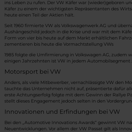
ins Leben zu rufen. Der VW Käfer war (wieder)geboren und 
Käfer zu einem der wichtigsten Repräsentanten des Wirt
heute einen Teil der Aktien hält.
Seit 1960 firmierte VW als Volkswagenwerk AG und überna
Aushängeschild jedoch in die Krise und war mit dem Käfe
Form von vier bis heute auf dem Markt erhältlichen Fahrz
zementieren bis heute die Vormachtstellung VWs
1985 folgte die Umfirmierung in Volkswagen AG, zudem wu
einigen Jahrzehnten ist VW in jedem Automobilsegment zu
Motorsport bei VW
Anders, als viele Mitbewerber, vernachlässigte VW den Mo
tauchte das Unternehmen nicht auf, präsentierte dafür all
erste Achtungserfolg folgte mit dem Gewinn der Rallye Pa
stellt dieses Engagement jedoch selten in den Vordergrun
Innovationen und Erfindungen bei VW
Bei den „Automotive Innovations Awards“ gewinnt VW nahe
Neuentwicklungen. Vor allem der VW Passat gilt als Inno