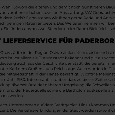
 Wahl. Sowohl die älteren und damit noch günstigeren Bauja
m von vornherein hohen Level an Ausstattung. VW Gebraucht
ach dem Preis? Dann stehen wir Ihnen gerne Rede und Antwort
h geringen Raten anbieten. Des Weiteren nehmen wir bere
u. Sie finden uns an zwei Standorten im Raum Bielefeld – sc
 LIEFERSERVICE FÜR PADERBO
roßstädte in der Region Ostwestfalen. Kennzeichnend ist 
n ist vor allem als Bistumsstadt bekannt und gilt als wich
deutung auch aus der Geschichte der Stadt, die bereits im 
nd unter Karl dem Großen auch Reichstage. Auch wurden in 
ie Mitgliedschaft in der Hanse bekräftigt. Wichtige Meilen
m Jahr 1930. Interessant ist dabei, dass zu dieser Zeit noc
indung diverser Orte der näheren Umgebung die Schwelle vo
n und der Paderquelle sowie die Bartholomäuskapelle als äl
uhaus werfen.
htech-Unternehmen auf dem Stadtgebiet. Hinzu kommen Unt
ent. Die Verkehrsverbindungen der Stadt werden sowohl übe