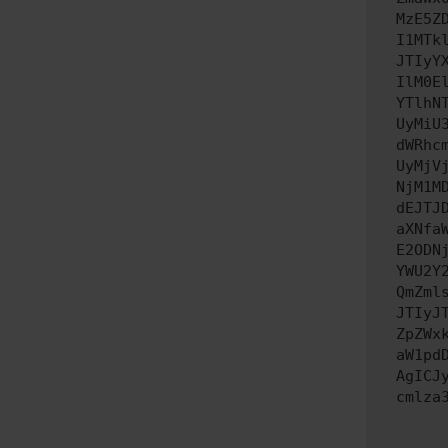
MzE5Z
I1MTk
JTIyY
IlM0E
YTlhN
UyMiU
dWRhc
UyMjV
NjM1M
dEJTJ
aXNfa
E2ODN
YWU2Y
QmZml
JTIyJ
ZpZWx
aW1pd
AgICJ
cmlza