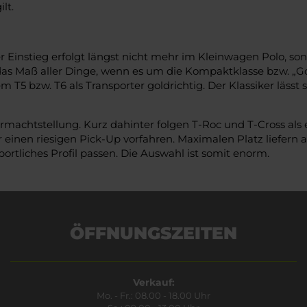
lt.
er Einstieg erfolgt längst nicht mehr im Kleinwagen Polo, son
das Maß aller Dinge, wenn es um die Kompaktklasse bzw. „Golf
dem T5 bzw. T6 als Transporter goldrichtig. Der Klassiker lässt
machtstellung. Kurz dahinter folgen T-Roc und T-Cross als 
einen riesigen Pick-Up vorfahren. Maximalen Platz liefern 
ortliches Profil passen. Die Auswahl ist somit enorm.
ÖFFNUNGSZEITEN
Verkauf:
Mo. - Fr.: 08.00 - 18.00 Uhr