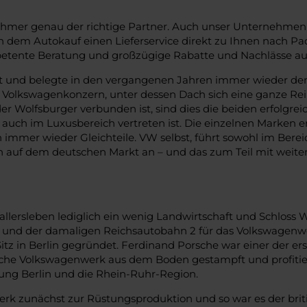
böhmer genau der richtige Partner. Auch unser Unternehmen
h dem Autokauf einen Lieferservice direkt zu Ihnen nach Pad
petente Beratung und großzügige Rabatte und Nachlässe au
elt und belegte in den vergangenen Jahren immer wieder de
Volkswagenkonzern, unter dessen Dach sich eine ganze Rei
der Wolfsburger verbunden ist, sind dies die beiden erfolg
 auch im Luxusbereich vertreten ist. Die einzelnen Marken
 immer wieder Gleichteile. VW selbst, führt sowohl im Bere
ken auf dem deutschen Markt an – und das zum Teil mit wei
allersleben lediglich ein wenig Landwirtschaft und Schloss 
ls und der damaligen Reichsautobahn 2 für das Volkswagen
tz in Berlin gegründet. Ferdinand Porsche war einer der er
sche Volkswagenwerk aus dem Boden gestampft und profitier
tung Berlin und die Rhein-Ruhr-Region.
erk zunächst zur Rüstungsproduktion und so war es der briti