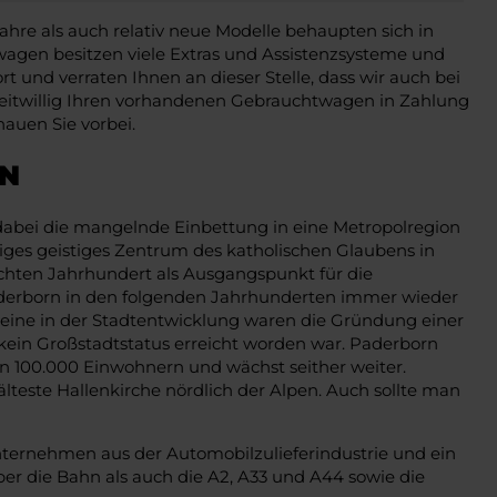
hre als auch relativ neue Modelle behaupten sich in
wagen besitzen viele Extras und Assistenzsysteme und
 und verraten Ihnen an dieser Stelle, dass wir auch bei
itwillig Ihren vorhandenen Gebrauchtwagen in Zahlung
hauen Sie vorbei.
RN
dabei die mangelnde Einbettung in eine Metropolregion
tiges geistiges Zentrum des katholischen Glaubens in
achten Jahrhundert als Ausgangspunkt für die
Paderborn in den folgenden Jahrhunderten immer wieder
steine in der Stadtentwicklung waren die Gründung einer
h kein Großstadtstatus erreicht worden war. Paderborn
n 100.000 Einwohnern und wächst seither weiter.
teste Hallenkirche nördlich der Alpen. Auch sollte man
ernehmen aus der Automobilzulieferindustrie und ein
r die Bahn als auch die A2, A33 und A44 sowie die