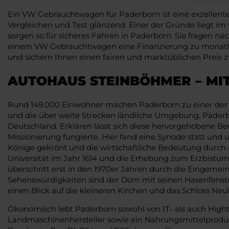
Ein VW Gebrauchtwagen für Paderborn ist eine exzellente
Vergleichen und Test glänzend. Einer der Gründe liegt i
sorgen so für sicheres Fahren in Paderborn. Sie fragen n
einem VW Gebrauchtwagen eine Finanzierung zu monatlic
und sichern Ihnen einen fairen und marktüblichen Preis z
AUTOHAUS STEINBÖHMER – MIT
Rund 149.000 Einwohner machen Paderborn zu einer der G
und die über weite Strecken ländliche Umgebung. Paderbor
Deutschland. Erklären lässt sich diese hervorgehobene Be
Missionierung fungierte. Hier fand eine Synode statt u
Könige gekrönt und die wirtschaftliche Bedeutung durch d
Universität im Jahr 1614 und die Erhebung zum Erzbistum i
überschritt erst in den 1970er Jahren durch die Eingeme
Sehenswürdigkeiten sind der Dom mit seinen Hasenfenster
einen Blick auf die kleineren Kirchen und das Schloss Ne
Ökonomisch lebt Paderborn sowohl von IT- als auch Hig
Landmaschinenhersteller sowie ein Nahrungsmittelproduz