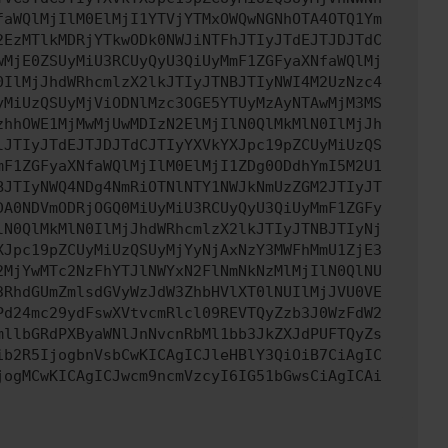
faWQlMjIlM0ElMjI1YTVjYTMxOWQwNGNhOTA4OTQ1Ym
2EzMTlkMDRjYTkwODk0NWJiNTFhJTIyJTdEJTJDJTdC
wMjE0ZSUyMiU3RCUyQyU3QiUyMmF1ZGFyaXNfaWQlMj
0IlMjJhdWRhcmlzX2lkJTIyJTNBJTIyNWI4M2UzNzc4
yMiUzQSUyMjViODNlMzc3OGE5YTUyMzAyNTAwMjM3MS
zhhOWE1MjMwMjUwMDIzN2ElMjIlN0QlMkMlN0IlMjJh
lJTIyJTdEJTJDJTdCJTIyYXVkYXJpc19pZCUyMiUzQS
mF1ZGFyaXNfaWQlMjIlM0ElMjI1ZDg0ODdhYmI5M2U1
BJTIyNWQ4NDg4NmRiOTNlNTY1NWJkNmUzZGM2JTIyJT
DA0NDVmODRjOGQ0MiUyMiU3RCUyQyU3QiUyMmF1ZGFy
lN0QlMkMlN0IlMjJhdWRhcmlzX2lkJTIyJTNBJTIyNj
XJpc19pZCUyMiUzQSUyMjYyNjAxNzY3MWFhMmU1ZjE3
2MjYwMTc2NzFhYTJlNWYxN2FlNmNkNzMlMjIlN0QlNU
3RhdGUmZmlsdGVyWzJdW3ZhbHVlXT0lNUIlMjJVU0VE
Pd24mc29ydFswXVtvcmRlcl09REVTQyZzb3J0WzFdW2
mllbGRdPXByaWNlJnNvcnRbMl1bb3JkZXJdPUFTQyZs
ib2R5IjogbnVsbCwKICAgICJleHBlY3QiOiB7CiAgIC
jogMCwKICAgICJwcm9ncmVzcyI6IG51bGwsCiAgICAi