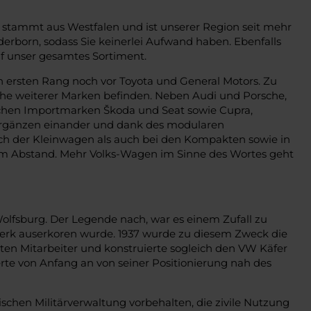
 stammt aus Westfalen und ist unserer Region seit mehr
erborn, sodass Sie keinerlei Aufwand haben. Ebenfalls
f unser gesamtes Sortiment.
n ersten Rang noch vor Toyota und General Motors. Zu
he weiterer Marken befinden. Neben Audi und Porsche,
reichen Importmarken Škoda und Seat sowie Cupra,
 ergänzen einander und dank des modularen
ich der Kleinwagen als auch bei den Kompakten sowie in
tem Abstand. Mehr Volks-Wagen im Sinne des Wortes geht
Wolfsburg. Der Legende nach, war es einem Zufall zu
werk auserkoren wurde. 1937 wurde zu diesem Zweck die
sten Mitarbeiter und konstruierte sogleich den VW Käfer
te von Anfang an von seiner Positionierung nah des
schen Militärverwaltung vorbehalten, die zivile Nutzung