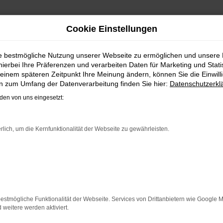
Cookie Einstellungen
LIEFERSERVICE NACH PAD
ie bestmögliche Nutzung unserer Webseite zu ermöglichen und unsere
hierbei Ihre Präferenzen und verarbeiten Daten für Marketing und Stati
LIG? DANN STEIGEN SIE IN IH
einem späteren Zeitpunkt Ihre Meinung ändern, können Sie die Einwillig
en zum Umfang der Datenverarbeitung finden Sie hier:
Datenschutzerkl
en von uns eingesetzt:
ein. Wir schlagen Ihnen einen VW Gebrauchtwagen vor und bi
tklassige Lieferanten verfügen, gelingen uns immer wieder 
rlich, um die Kernfunktionalität der Webseite zu gewährleisten.
stklassig sind und Sie lange bei Ihren Fahrten durch Pader
 selbst und wird durch einen gründlichen Check in unserer Me
schäft.
ER: NETWORK ERROR
estmögliche Funktionalität der Webseite. Services von Drittanbietern wie Google 
eitere werden aktiviert.
n ist ein Fehler aufgetreten.