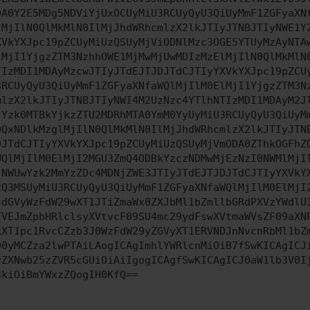
DA0Y2E5MDg5NDViYjUxOCUyMiU3RCUyQyU3QiUyMmF1ZGFyaXN
lMjIlN0QlMkMlN0IlMjJhdWRhcmlzX2lkJTIyJTNBJTIyNWE1Y
XVkYXJpc19pZCUyMiUzQSUyMjViODNlMzc3OGE5YTUyMzAyNTA
lMjI1YjgzZTM3NzhhOWE1MjMwMjUwMDIzMzElMjIlN0QlMkMlN
TIzMDI1MDAyMzcwJTIyJTdEJTJDJTdCJTIyYXVkYXJpc19pZCU
3RCUyQyU3QiUyMmF1ZGFyaXNfaWQlMjIlM0ElMjI1YjgzZTM3N
mlzX2lkJTIyJTNBJTIyNWI4M2UzNzc4YTlhNTIzMDI1MDAyM2J
jYzk0MTBkYjkzZTU2MDRhMTA0YmM0YyUyMiU3RCUyQyU3QiUyM
DQxNDlkMzglMjIlN0QlMkMlN0IlMjJhdWRhcmlzX2lkJTIyJTN
DJTdCJTIyYXVkYXJpc19pZCUyMiUzQSUyMjVmODA0ZThkOGFhZ
WQlMjIlM0ElMjI2MGU3ZmQ4ODBkYzczNDMwMjEzNzI0NWMlMjI
jNWUwYzk2MmYzZDc4MDNjZWE3JTIyJTdEJTJDJTdCJTIyYXVkY
2Q3MSUyMiU3RCUyQyU3QiUyMmF1ZGFyaXNfaWQlMjIlM0ElMjI
sdGVyWzFdW29wXT1JTiZmaWx0ZXJbMl1bZmllbGRdPXVzYWdlU
TVEJmZpbHRlclsyXVtvcF09SU4mc29ydFswXVtmaWVsZF09aXN
kXT1pc1RvcCZzb3J0WzFdW29yZGVyXT1ERVNDJnNvcnRbMl1bZ
D0yMCZza2lwPTAiLAogICAgImhlYWRlcnMiOiB7fSwKICAgICJ
yZXNwb25zZVR5cGUiOiAiIgogICAgfSwKICAgICJ0aW1lb3V0I
3kiOiBmYWxzZQogIH0KfQ==