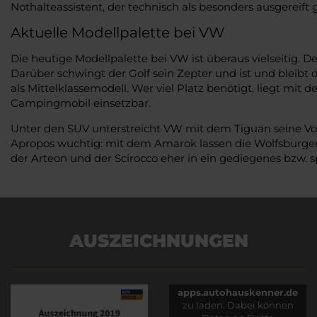
Nothalteassistent, der technisch als besonders ausgereift gi
Aktuelle Modellpalette bei VW
Die heutige Modellpalette bei VW ist überaus vielseitig. D
Darüber schwingt der Golf sein Zepter und ist und bleibt 
als Mittelklassemodell. Wer viel Platz benötigt, liegt mit 
Campingmobil einsetzbar.
Unter den SUV unterstreicht VW mit dem Tiguan seine Vor
Apropos wuchtig: mit dem Amarok lassen die Wolfsburger 
der Arteon und der Scirocco eher in ein gediegenes bzw. sp
AUSZEICHNUNGEN
Es wird versucht, Inhalte
von
apps.autohauskenner.de
zu laden. Dabei können