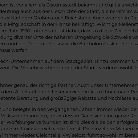
n ist vor allem als Bistumsstadt bekannt und gilt als wich
deutung auch aus der Geschichte der Stadt, die bereits im 
nd unter Karl dem Großen auch Reichstage. Auch wurden in 
ie Mitgliedschaft in der Hanse bekräftigt. Wichtige Meilen
m Jahr 1930. Interessant ist dabei, dass zu dieser Zeit noc
indung diverser Orte der näheren Umgebung die Schwelle vo
n und der Paderquelle sowie die Bartholomäuskapelle als äl
uhaus werfen.
htech-Unternehmen auf dem Stadtgebiet. Hinzu kommen Unt
ent. Die Verkehrsverbindungen der Stadt werden sowohl übe
böhmer genau der richtige Partner. Auch unser Unternehmen
h dem Autokauf einen Lieferservice direkt zu Ihnen nach Pad
petente Beratung und großzügige Rabatte und Nachlässe au
elt und belegte in den vergangenen Jahren immer wieder de
Volkswagenkonzern, unter dessen Dach sich eine ganze Rei
der Wolfsburger verbunden ist, sind dies die beiden erfolg
 auch im Luxusbereich vertreten ist. Die einzelnen Marken
 immer wieder Gleichteile. VW selbst, führt sowohl im Bere