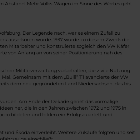
tem Abstand. Mehr Volks-Wagen im Sinne des Wortes geht
Wolfsburg. Der Legende nach, war es einem Zufall zu
werk auserkoren wurde. 1937 wurde zu diesem Zweck die
sten Mitarbeiter und konstruierte sogleich den VW Käfer
te von Anfang an von seiner Positionierung nah des
schen Militärverwaltung vorbehalten, die zivile Nutzung
ion Mal. Gemeinsam mit dem „Bulli“ T1 avancierte der VW
reits dem neu gegründeten Land Niedersachsen, das bis
t wurden. Am Ende der Dekade geriet das vormalige
een her, die in den Jahren zwischen 1972 und 1975 in
occo bildeten und bilden ein Erfolgsquartett und
 und Škoda einverleibt. Weitere Zukäufe folgten und seit
fahrzeuge einschließt.