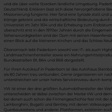
und die über weite Strecken ländliche Umgebung. Paderbor
Deutschland. Erklären lässt sich diese hervorgehobene Be
Missionierung fungierte. Hier fand eine Synode statt u
Könige gekrönt und die wirtschaftliche Bedeutung durch d
Universität im Jahr 1614 und die Erhebung zum Erzbistum i
überschritt erst in den 1970er Jahren durch die Eingeme
Sehenswürdigkeiten sind der Dom mit seinen Hasenfenster
einen Blick auf die kleineren Kirchen und das Schloss Ne
Ökonomisch lebt Paderborn sowohl von IT- als auch Hig
Landmaschinenhersteller sowie ein Nahrungsmittelproduz
Bundesstraßen B1, B64 und B68 dargestellt.
Für Ihren Autokauf in Paderborn ist das Autohaus Stein
als 80 Jahren treu verbunden. Gerne organisieren wir nac
unterstreichen wir unser hohes Serviceniveau durch kom
VW ist einer der drei größten Automobilhersteller der W
unterscheiden ist dabei zwischen der Marke VW und dem 
bei denen auch schon die Firmengeschichte fest mit der 
Lamborghini, Bugatti und Bentley, mit denen Volkswagen
Querbaukastens und anderer Plattformen, existieren auch