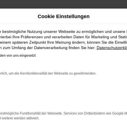
Cookie Einstellungen
ERSERVICE NACH PADERBO
ie bestmögliche Nutzung unserer Webseite zu ermöglichen und unsere
hierbei Ihre Präferenzen und verarbeiten Daten für Marketing und Stati
EIE MOBILITÄT FÜR PADERBOR
einem späteren Zeitpunkt Ihre Meinung ändern, können Sie die Einwillig
en zum Umfang der Datenverarbeitung finden Sie hier:
Datenschutzerkl
n gefahren? Fest steht, dass es sich um ein perfekt einge
en von uns eingesetzt:
orgabe, um einen VW Jahreswagen in Paderborn oder anderswo
ndelt es sich bei einer Vielzahl der angebotenen Fahrzeug
tellen mit der Kompetenz unserer Meisterwerkstatt sicher,
rlich, um die Kernfunktionalität der Webseite zu gewährleisten.
ER: NETWORK ERROR
n ist ein Fehler aufgetreten.
estmögliche Funktionalität der Webseite. Services von Drittanbietern wie Google 
 ein paar Tipps, die dir helfen können:
eitere werden aktiviert.