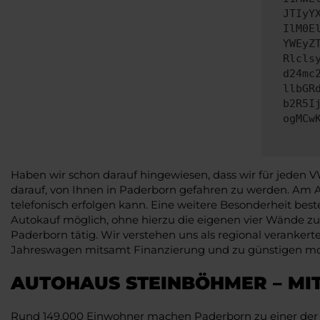
JTIyY
IlM0E
YWEyZ
Rlcls
d24mc
llbGR
b2R5I
ogMCw
Haben wir schon darauf hingewiesen, dass wir für jeden
darauf, von Ihnen in Paderborn gefahren zu werden. Am A
telefonisch erfolgen kann. Eine weitere Besonderheit best
Autokauf möglich, ohne hierzu die eigenen vier Wände zu
Paderborn tätig. Wir verstehen uns als regional verankert
Jahreswagen mitsamt Finanzierung und zu günstigen mo
AUTOHAUS STEINBÖHMER – MIT
Rund 149.000 Einwohner machen Paderborn zu einer der G