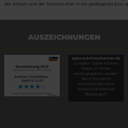
der Arteon und der Scirocco eher in ein gediegenes bzw. sp
AUSZEICHNUNGEN
Es wird versucht, Inhalte
von
apps.autohauskenner.de
zu laden. Dabei können
Daten an Dritte
weitergegeben werden.
Wenn Sie damit
einverstanden sind,
klicken Sie bitte auf
"Bestätigen".
Bestätigen