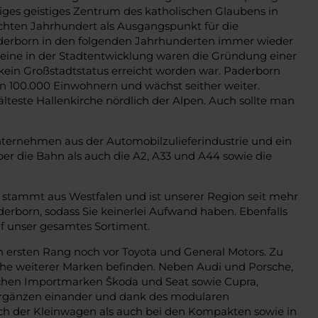
tiges geistiges Zentrum des katholischen Glaubens in
achten Jahrhundert als Ausgangspunkt für die
Paderborn in den folgenden Jahrhunderten immer wieder
steine in der Stadtentwicklung waren die Gründung einer
h kein Großstadtstatus erreicht worden war. Paderborn
n 100.000 Einwohnern und wächst seither weiter.
teste Hallenkirche nördlich der Alpen. Auch sollte man
ernehmen aus der Automobilzulieferindustrie und ein
r die Bahn als auch die A2, A33 und A44 sowie die
 stammt aus Westfalen und ist unserer Region seit mehr
erborn, sodass Sie keinerlei Aufwand haben. Ebenfalls
f unser gesamtes Sortiment.
n ersten Rang noch vor Toyota und General Motors. Zu
he weiterer Marken befinden. Neben Audi und Porsche,
reichen Importmarken Škoda und Seat sowie Cupra,
 ergänzen einander und dank des modularen
ich der Kleinwagen als auch bei den Kompakten sowie in