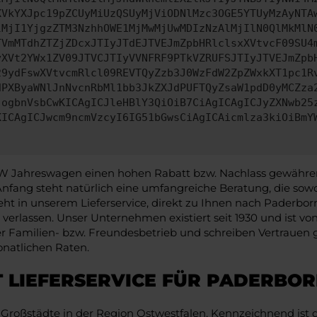
XVkYXJpc19pZCUyMiUzQSUyMjViODNlMzc3OGE5YTUyMzAyNTA
lMjI1YjgzZTM3NzhhOWE1MjMwMjUwMDIzNzAlMjIlN0QlMkMlN
TVmMTdhZTZjZDcxJTIyJTdEJTVEJmZpbHRlclsxXVtvcF09SU4
yXVt2YWx1ZV09JTVCJTIyVVNFRF9PTkVZRUFSJTIyJTVEJmZpb
29ydFswXVtvcmRlcl09REVTQyZzb3J0WzFdW2ZpZWxkXT1pc1R
dPXByaWNlJnNvcnRbMl1bb3JkZXJdPUFTQyZsaW1pdD0yMCZza
jogbnVsbCwKICAgICJleHBlY3QiOiB7CiAgICAgICJyZXNwb25
KICAgICJwcm9ncmVzcyI6IG51bGwsCiAgICAicmlza3kiOiBmY
 VW Jahreswagen einen hohen Rabatt bzw. Nachlass gewähre
nfang steht natürlich eine umfangreiche Beratung, die sowo
eht in unserem Lieferservice, direkt zu Ihnen nach Paderbor
 verlassen. Unser Unternehmen existiert seit 1930 und ist 
er Familien- bzw. Freundesbetrieb und schreiben Vertrauen g
natlichen Raten.
 LIEFERSERVICE FÜR PADERBO
roßstädte in der Region Ostwestfalen. Kennzeichnend ist 