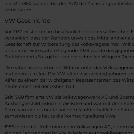
der Mittelklasse und bei den SUV die Zulassungsstatisti
somit kaum.
VW Geschichte
Vor 1937 existierten im beschaulichen niedersächsischen F
verdanken, dass der Standort unweit des Mittellandkana
Gesellschaft zur Vorbereitung des Volkswagens mbH mit Si
und damit eine spätere Legende. 1938 wurde das giganti
Stahlstandorts Salzgitter und der schnellen Wege in Rich
Die nationalsozialistische Diktatur nutzt das Volkswagenw
ins Leben zu rufen. Der VW Käfer war (wieder)geboren und 
Käfer zu einem der wichtigsten Repräsentanten des Wirt
heute einen Teil der Aktien hält.
Seit 1960 firmierte VW als Volkswagenwerk AG und überna
Aushängeschild jedoch in die Krise und war mit dem Käfe
Form von vier bis heute auf dem Markt erhältlichen Fahrz
zementieren bis heute die Vormachtstellung VWs
1985 folgte die Umfirmierung in Volkswagen AG, zudem wu
einigen Jahrzehnten ist VW in jedem Automobilsegment zu