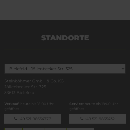
STANDORTE
Steinböhmer GmbH & Co. KG
Jöllenbecker Str. 325
33613 Bielefeld
Verkauf
: heute bis 18:00 Uhr
Service
: heute bis 18:00 Uhr
geöffnet
geöffnet
+49 521-98654777
+49 521-9865432