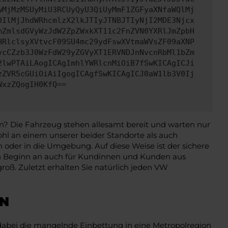
wMjMzMSUyMiU3RCUyQyU3QiUyMmF1ZGFyaXNfaWQlMj
0IlMjJhdWRhcmlzX2lkJTIyJTNBJTIyNjI2MDE3Njcx
mZmlsdGVyWzJdW2ZpZWxkXT11c2FnZVN0YXRlJmZpbH
HRlclsyXVtvcF09SU4mc29ydFswXVtmaWVsZF09aXNP
vcCZzb3J0WzFdW29yZGVyXT1ERVNDJnNvcnRbMl1bZm
2lwPTAiLAogICAgImhlYWRlcnMiOiB7fSwKICAgICJi
zZVR5cGUiOiAiIgogICAgfSwKICAgICJ0aW1lb3V0Ij
WxzZQogIH0KfQ==
n? Die Fahrzeug stehen allesamt bereit und warten nur
hl an einem unserer beider Standorte als auch
n oder in die Umgebung. Auf diese Weise ist der sichere
von Beginn an auch für Kundinnen und Kunden aus
roß. Zuletzt erhalten Sie natürlich jeden VW
RN
dabei die mangelnde Einbettung in eine Metropolregion