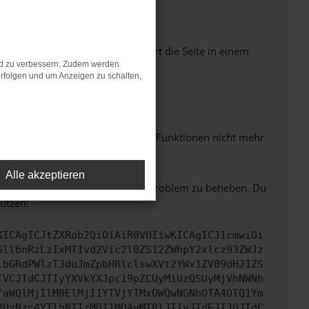
Seiten verhindern. Funktioniert die Seite in einem
nd zu verbessern. Zudem werden
rfolgen und um Anzeigen zu schalten,
m neuesten Stand sind.
 auch dazu führen, dass bestimmte Funktionen nicht mehr
Alle akzeptieren
bitte. Wir werden versuchen, das Problem zu beheben. Du
ützen:
KICAgICJtZXRob2QiOiAiR0VUIiwKICAgICJ1cmwiOi
GllbnRzLzIxMTIvd2Vic2l0ZS12ZWhpY2xlcz93ZWJz
lbGRdPWlzT3duJmZpbHRlclswXVt2YWx1ZV09dHJ1ZS
TVCJTdCJTIyYXVkYXJpc19pZCUyMiUzQSUyMjVhNWNh
faWQlMjIlM0ElMjI1YTVjYTMxOWQwNGNhOTA4OTQ1Ym
2UzNzc4YTlhNTIzMDI1MDAyMTRlJTIyJTdEJTJDJTdC