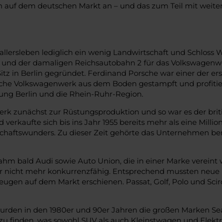
ken auf dem deutschen Markt an – und das zum Teil mit wei
allersleben lediglich ein wenig Landwirtschaft und Schloss 
ls und der damaligen Reichsautobahn 2 für das Volkswagen
tz in Berlin gegründet. Ferdinand Porsche war einer der er
sche Volkswagenwerk aus dem Boden gestampft und profitier
tung Berlin und die Rhein-Ruhr-Region.
erk zunächst zur Rüstungsproduktion und so war es der briti
verkaufte sich bis ins Jahr 1955 bereits mehr als eine Mill
schaftswunders. Zu dieser Zeit gehörte das Unternehmen be
hm bald Audi sowie Auto Union, die in einer Marke verein
r nicht mehr konkurrenzfähig. Entsprechend mussten neue Id
eugen auf dem Markt erschienen. Passat, Golf, Polo und Scir
rden in den 1980er und 90er Jahren die großen Marken Seat
 finden, was sowohl SUV als auch Kleinstwagen und Elektro