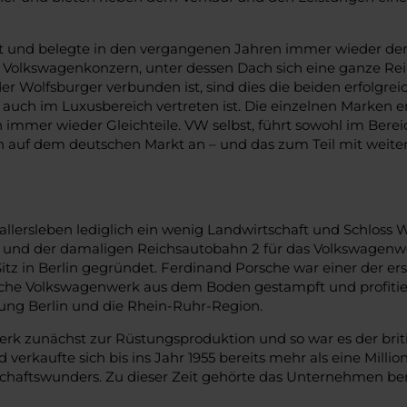
elt und belegte in den vergangenen Jahren immer wieder de
Volkswagenkonzern, unter dessen Dach sich eine ganze Rei
der Wolfsburger verbunden ist, sind dies die beiden erfolg
 auch im Luxusbereich vertreten ist. Die einzelnen Marken
 immer wieder Gleichteile. VW selbst, führt sowohl im Bere
ken auf dem deutschen Markt an – und das zum Teil mit wei
allersleben lediglich ein wenig Landwirtschaft und Schloss 
ls und der damaligen Reichsautobahn 2 für das Volkswagen
tz in Berlin gegründet. Ferdinand Porsche war einer der er
sche Volkswagenwerk aus dem Boden gestampft und profitier
tung Berlin und die Rhein-Ruhr-Region.
erk zunächst zur Rüstungsproduktion und so war es der briti
verkaufte sich bis ins Jahr 1955 bereits mehr als eine Mill
schaftswunders. Zu dieser Zeit gehörte das Unternehmen be