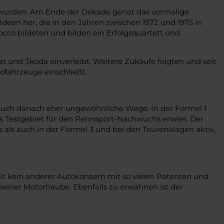
t wurden. Am Ende der Dekade geriet das vormalige
een her, die in den Jahren zwischen 1972 und 1975 in
occo bildeten und bilden ein Erfolgsquartett und
 und Škoda einverleibt. Weitere Zukäufe folgten und seit
fahrzeuge einschließt.
t auch danach eher ungewöhnliche Wege. In der Formel 1
ales Testgebiet für den Rennsport-Nachwuchs erwies. Der
s als auch in der Formel 3 und bei den Tourenwagen aktiv,
it kein anderer Autokonzern mit so vielen Patenten und
seiner Motorhaube. Ebenfalls zu erwähnen ist der