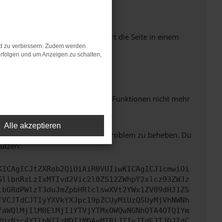
Seiten verhindern. Funktioniert die Seite in einem
nd zu verbessern. Zudem werden
rfolgen und um Anzeigen zu schalten,
m neuesten Stand sind.
 auch dazu führen, dass bestimmte Funktionen nicht mehr
Alle akzeptieren
bitte. Wir werden versuchen, das Problem zu beheben. Du
ützen:
KICAgICJtZXRob2QiOiAiR0VUIiwKICAgICJ1cmwiOi
GllbnRzLzIxMTIvd2Vic2l0ZS12ZWhpY2xlcz93ZWJz
lbGRdPWlzT3duJmZpbHRlclswXVt2YWx1ZV09dHJ1ZS
TVCJTdCJTIyYXVkYXJpc19pZCUyMiUzQSUyMjVhNWNh
faWQlMjIlM0ElMjI1YTVjYTMxOWQwNGNhOTA4OTQ1Ym
2UzNzc4YTlhNTIzMDI1MDAyMTRlJTIyJTdEJTJDJTdC