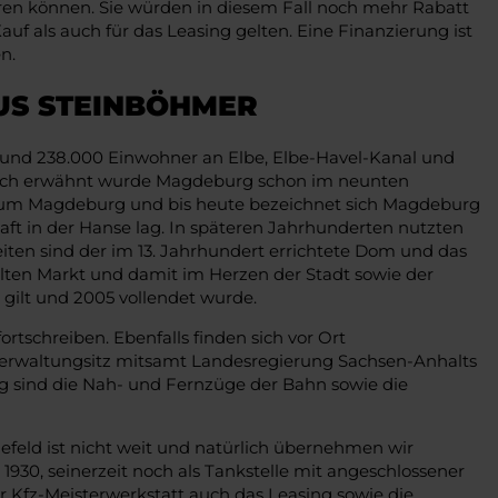
n können. Sie würden in diesem Fall noch mehr Rabatt
f als auch für das Leasing gelten. Eine Finanzierung ist
n.
US STEINBÖHMER
 rund 238.000 Einwohner an Elbe, Elbe-Havel-Kanal und
ndlich erwähnt wurde Magdeburg schon im neunten
bistum Magdeburg und bis heute bezeichnet sich Magdeburg
aft in der Hanse lag. In späteren Jahrhunderten nutzten
ten sind der im 13. Jahrhundert errichtete Dom und das
lten Markt und damit im Herzen der Stadt sowie der
 gilt und 2005 vollendet wurde.
tschreiben. Ebenfalls finden sich vor Ort
Verwaltungsitz mitsamt Landesregierung Sachsen-Anhalts
g sind die Nah- und Fernzüge der Bahn sowie die
efeld ist nicht weit und natürlich übernehmen wir
930, seinerzeit noch als Tankstelle mit angeschlossener
r Kfz-Meisterwerkstatt auch das Leasing sowie die