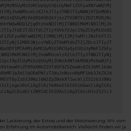
wMjMzMSUyMiU3RCUyQyU3QiUyMmF1ZGFyaXNfaWQlMj
0IlMjJhdWRhcmlzX2lkJTIyJTNBJTIyNWNjOTQxMGRi
yMiUzQSUyMjVkODQ4ODZkYjkzZTU2NTViZDZlM2RjNi
DhhYWQwNDQ1Zjg0YzhkNDIlMjIlN0QlMkMlN0IlMjJh
jJTIyJTdEJTJDJTdCJTIyYXVkYXJpc19pZCUyMiUzQS
mF1ZGFyaXNfaWQlMjIlM0ElMjI2MjYwMTc2NzFhYTJl
BJTIyNjI2MDE3NjcxYWEyZTVmMTdhZTZjZDczJTIyJT
WQxODY1MTA4MjdkMCUyMiU3RCUyQyU3QiUyMmF1ZGFy
lN0QlMkMlN0IlMjJhdWRhcmlzX2lkJTIyJTNBJTIyNj
XJpc19pZCUyMiUzQSUyMjZhNzA4NTdkMGNjMzUwNjFj
yXVtmaWVsZF09dXNhZ2VTdGF0ZSZmaWx0ZXJbMl1bdm
nRbMF1bZmllbGRdPWlzT3duJnNvcnRbMF1bb3JkZXJd
9REVTQyZzb3J0WzJdW2ZpZWxkXT1wcmljZSZzb3J0Wz
XJzIjoge30sCiAgICAiYm9keSI6IG51bGwsCiAgICAi
sCiAgICAidGltZW91dCI6IDAsCiAgICAicHJvZ3Jlc3
er Lackierung, der Extras und der Motorisierung. Wir vom
en Erfahrung im Automobilbereich. Vielleicht finden wir ja