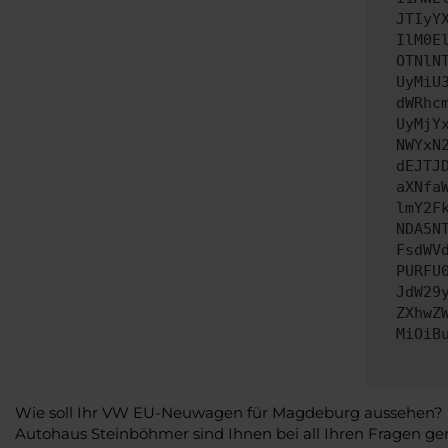
JTIyY
IlM0E
OTNlN
UyMiU
dWRhc
UyMjY
NWYxN
dEJTJ
aXNfa
lmY2F
NDA5N
FsdWV
PURFU
JdW29
ZXhwZ
MiOiB
Wie soll Ihr VW EU-Neuwagen für Magdeburg aussehen? Sic
Autohaus Steinböhmer sind Ihnen bei all Ihren Fragen gern