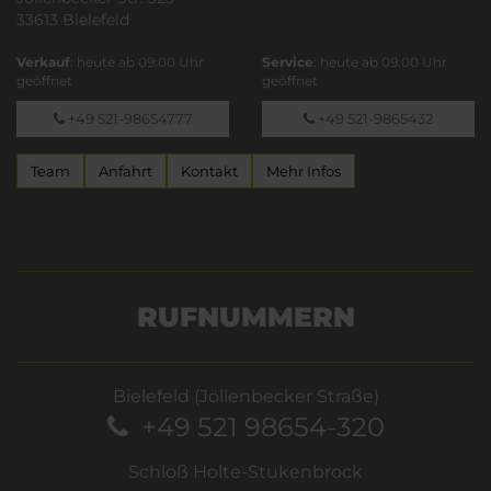
33613 Bielefeld
Verkauf
: heute ab 09:00 Uhr
Service
: heute ab 09:00 Uhr
geöffnet
geöffnet
+49 521-98654777
+49 521-9865432
Team
Anfahrt
Kontakt
Mehr Infos
RUFNUMMERN
Bielefeld (Jöllenbecker Straße)
+49 521 98654-320
Schloß Holte-Stukenbrock