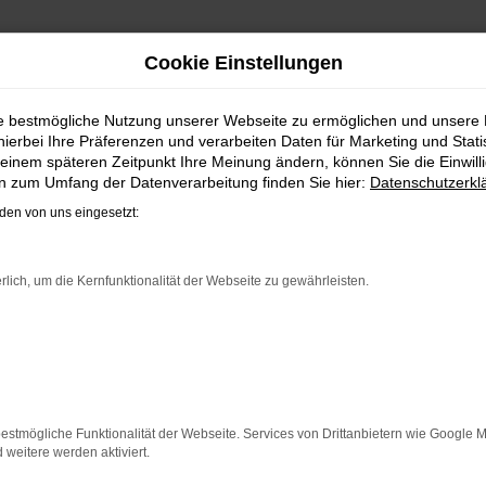
Cookie Einstellungen
PORT | LIEFERSERVICE N
ie bestmögliche Nutzung unserer Webseite zu ermöglichen und unsere
hierbei Ihre Präferenzen und verarbeiten Daten für Marketing und Stati
IG MOBIL IN MAGDEBURG
einem späteren Zeitpunkt Ihre Meinung ändern, können Sie die Einwillig
en zum Umfang der Datenverarbeitung finden Sie hier:
Datenschutzerkl
U-Neuwagen die beste Wahl, die Sie treffen können. Die Fa
en von uns eingesetzt:
erationen tragen bereits die neuen Assistenten und Sicherhe
kommt, dass Sie mit einem VW EU-Neuwagen die Luft in Ma
 immer wieder als vorbildlich und präsentiert überaus nach
rlich, um die Kernfunktionalität der Webseite zu gewährleisten.
ie erhalten somit ein rundum individuelles Fahrzeug.
ER: NETWORK ERROR
n ist ein Fehler aufgetreten.
estmögliche Funktionalität der Webseite. Services von Drittanbietern wie Google 
 ein paar Tipps, die dir helfen können:
eitere werden aktiviert.