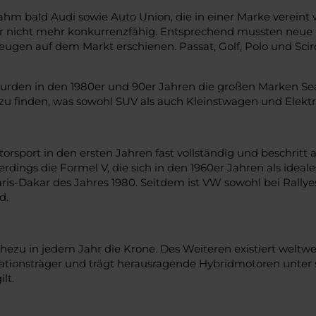
hm bald Audi sowie Auto Union, die in einer Marke verein
r nicht mehr konkurrenzfähig. Entsprechend mussten neue Id
eugen auf dem Markt erschienen. Passat, Golf, Polo und Scir
rden in den 1980er und 90er Jahren die großen Marken Seat
 finden, was sowohl SUV als auch Kleinstwagen und Elektro
torsport in den ersten Jahren fast vollständig und beschrit
erdings die Formel V, die sich in den 1960er Jahren als ide
ris-Dakar des Jahres 1980. Seitdem ist VW sowohl bei Rallye
d.
zu in jedem Jahr die Krone. Des Weiteren existiert weltwe
vationsträger und trägt herausragende Hybridmotoren unter 
lt.