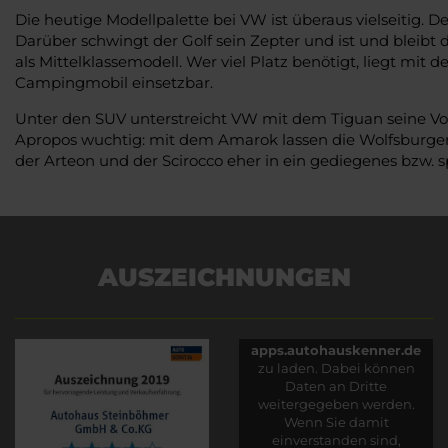
Die heutige Modellpalette bei VW ist überaus vielseitig. D
Darüber schwingt der Golf sein Zepter und ist und bleibt 
als Mittelklassemodell. Wer viel Platz benötigt, liegt mit 
Campingmobil einsetzbar.
Unter den SUV unterstreicht VW mit dem Tiguan seine Vor
Apropos wuchtig: mit dem Amarok lassen die Wolfsburger 
der Arteon und der Scirocco eher in ein gediegenes bzw. sp
AUSZEICHNUNGEN
Es wird versucht, Inhalte
von
apps.autohauskenner.de
zu laden. Dabei können
Daten an Dritte
weitergegeben werden.
Wenn Sie damit
einverstanden sind,