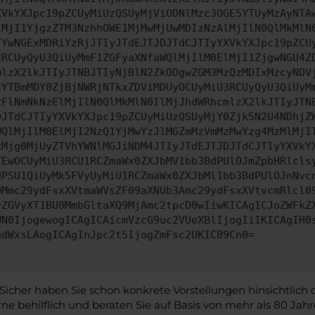
XVkYXJpc19pZCUyMiUzQSUyMjViODNlMzc3OGE5YTUyMzAyNTA
lMjI1YjgzZTM3NzhhOWE1MjMwMjUwMDIzNzAlMjIlN0QlMkMlN
TYwNGExMDRiYzRjJTIyJTdEJTJDJTdCJTIyYXVkYXJpc19pZCU
3RCUyQyU3QiUyMmF1ZGFyaXNfaWQlMjIlM0ElMjI1ZjgwNGU4Z
mlzX2lkJTIyJTNBJTIyNjBlN2ZkODgwZGM3MzQzMDIxMzcyNDV
xYTBmMDY0ZjBjNWRjNTkxZDViMDUyOCUyMiU3RCUyQyU3QiUyM
2FlNmNkNzElMjIlN0QlMkMlN0IlMjJhdWRhcmlzX2lkJTIyJTN
DJTdCJTIyYXVkYXJpc19pZCUyMiUzQSUyMjY0Zjk5N2U4NDhjZ
WQlMjIlM0ElMjI2NzQ1YjMwYzJlMGZmMzVmMzMwYzg4MzMlMjI
kMjg0MjUyZTVhYWNlMGJiNDM4JTIyJTdEJTJDJTdCJTIyYXVkY
TEwOCUyMiU3RCU1RCZmaWx0ZXJbMV1bb3BdPUlOJmZpbHRlcls
dPSU1QiUyMk5FVyUyMiU1RCZmaWx0ZXJbMl1bb3BdPUlOJnNvc
0Mmc29ydFsxXVtmaWVsZF09aXNUb3Amc29ydFsxXVtvcmRlcl0
yZGVyXT1BU0MmbGltaXQ9MjAmc2tpcD0wIiwKICAgICJoZWFkZ
WN0IjogewogICAgICAicmVzcG9uc2VUeXBlIjogIiIKICAgIH0
udWxsLAogICAgInJpc2t5IjogZmFsc2UKICB9Cn0=
her haben Sie schon konkrete Vorstellungen hinsichtlich d
e behilflich und beraten Sie auf Basis von mehr als 80 Jahr