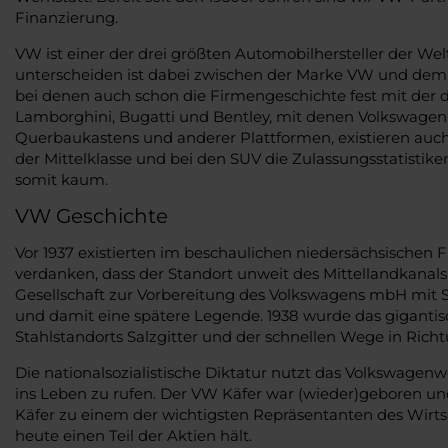
Finanzierung.
VW ist einer der drei größten Automobilhersteller der W
unterscheiden ist dabei zwischen der Marke VW und dem 
bei denen auch schon die Firmengeschichte fest mit der 
Lamborghini, Bugatti und Bentley, mit denen Volkswagen
Querbaukastens und anderer Plattformen, existieren auch
der Mittelklasse und bei den SUV die Zulassungsstatisti
somit kaum.
VW Geschichte
Vor 1937 existierten im beschaulichen niedersächsischen F
verdanken, dass der Standort unweit des Mittellandkana
Gesellschaft zur Vorbereitung des Volkswagens mbH mit Si
und damit eine spätere Legende. 1938 wurde das giganti
Stahlstandorts Salzgitter und der schnellen Wege in Rich
Die nationalsozialistische Diktatur nutzt das Volkswagenw
ins Leben zu rufen. Der VW Käfer war (wieder)geboren und 
Käfer zu einem der wichtigsten Repräsentanten des Wirt
heute einen Teil der Aktien hält.