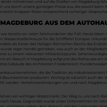
irekt mitnehmen und auf die Straßen von Magdeburg fahre
 uns durch unsere günstigen Preise aus, die sowohl beim Kau
monatlich knappen Raten entsprechend vorheriger Absprache
R MAGDEBURG AUS DEM AUTOHA
war bereits vor vielen Jahrhunderten der Fall. Heute leben
ten Wasserstraßenkreuze für die Schifffahrt Europas. Urku
gründete als Kaiser des Heiligen Römischen Reichs das Erz
 wurde reger Handel getrieben, was auch an der Mitgliedsch
rte zu einem relevanten Militärstützpunkt. Sehenswürdigkei
ohnt ein Besuch in Magdeburg aufgrund des Rathauses am A
etztes Gebäude des Architekten Friedensreich Hundertwasser
auunternehmen, die die Tradition als Industriestandort for
Baumaschinen produziert. Wichtig ist natürlich auch der 
ezählt werden. Verkehrsverbindungen von und nach Magdebur
Jahren ein wichtiger Absatzmarkt. Der Weg zu uns nach Biel
n nach Hause. Gegründet wurde unser Unternehmen im Jahr 1
rtner und bieten neben dem Verkauf und den Leistungen eine