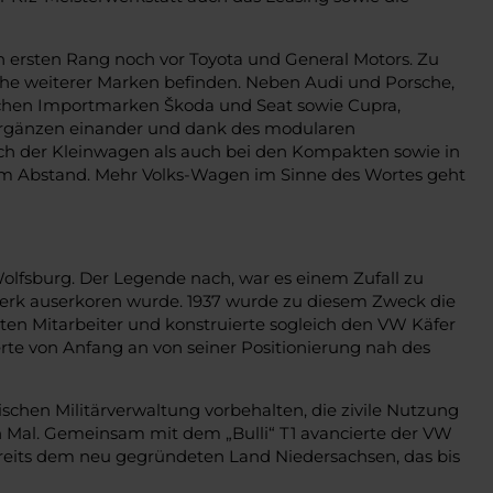
n ersten Rang noch vor Toyota und General Motors. Zu
he weiterer Marken befinden. Neben Audi und Porsche,
reichen Importmarken Škoda und Seat sowie Cupra,
 ergänzen einander und dank des modularen
ich der Kleinwagen als auch bei den Kompakten sowie in
tem Abstand. Mehr Volks-Wagen im Sinne des Wortes geht
Wolfsburg. Der Legende nach, war es einem Zufall zu
werk auserkoren wurde. 1937 wurde zu diesem Zweck die
sten Mitarbeiter und konstruierte sogleich den VW Käfer
te von Anfang an von seiner Positionierung nah des
schen Militärverwaltung vorbehalten, die zivile Nutzung
ion Mal. Gemeinsam mit dem „Bulli“ T1 avancierte der VW
reits dem neu gegründeten Land Niedersachsen, das bis