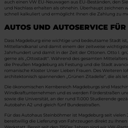
auch einen VW EU-Neuwagen aus EU-Beständen, den Sie d
und Nachlass erhalten als ohnehin. Überhaupt zeichnen wir
schnell kalkuliert und ermöglicht Ihnen die Zahlung zu 
AUTOS UND AUTOSERVICE FÜ
Dass Magdeburg eine wichtige und bedeutsame Stadt ist, 
Mittellandkanal und damit einem der zeitweise wichtigs
Jahrhundert und damit in der Zeit der Ottonen. Otto I. 
gerne als „Ottostadt“. Während des gesamten Mittelalters
die Preußen Magdeburg als Festung und die Stadt avancie
romanische Kloster Unser Lieben Frauen. Des Weiteren l
architektonisch spannenden „Grünen Zitadelle“, die als l
Die ökonomischen Kernbereich Magdeburgs sind Maschinenb
Windkraftunternehmen und es werden Förderstraßen und 
sowie die Universität, an der rund 11.000 Studierende g
Autobahn A2 und gleich fünf Bundesstraßen.
Für das Autohaus Steinböhmer ist Magdeburg seit vielen 
bereitwillig die Lieferung von Fahrzeugen direkt zu Ihne
Werkstatt. Bereit seit den 1950er Jahren sind wir VW-Pa